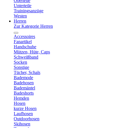
Oberteile
Unterteile
Trainingsanzüge
Westen
Herren
Zur Kategorie Herren
Accessoires
Fanartikel
Handschuhe
Mützen, Hüte, Caps
Schweißband
Socken
Sonstige
Tücher, Schals
Bademode
Badehosen
Bademäntel
Badeshorts
Hemden
Hosen
kurze Hosen
Laufhosen
Outdoorhosen
Skihosen