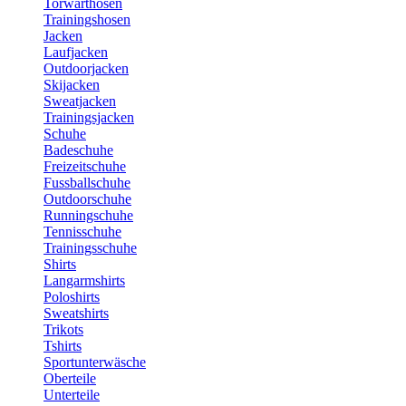
Torwarthosen
Trainingshosen
Jacken
Laufjacken
Outdoorjacken
Skijacken
Sweatjacken
Trainingsjacken
Schuhe
Badeschuhe
Freizeitschuhe
Fussballschuhe
Outdoorschuhe
Runningschuhe
Tennisschuhe
Trainingsschuhe
Shirts
Langarmshirts
Poloshirts
Sweatshirts
Trikots
Tshirts
Sportunterwäsche
Oberteile
Unterteile