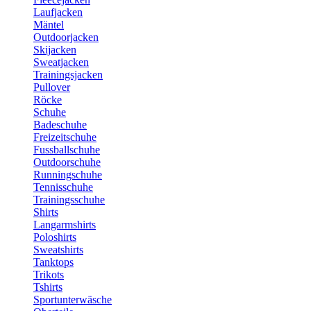
Laufjacken
Mäntel
Outdoorjacken
Skijacken
Sweatjacken
Trainingsjacken
Pullover
Röcke
Schuhe
Badeschuhe
Freizeitschuhe
Fussballschuhe
Outdoorschuhe
Runningschuhe
Tennisschuhe
Trainingsschuhe
Shirts
Langarmshirts
Poloshirts
Sweatshirts
Tanktops
Trikots
Tshirts
Sportunterwäsche