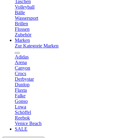
Taschen
Volleyball
Bälle
Wassersport
Brillen
Flossen
Zubehör
Marken
Zur Kategorie Marken
Adidas
Arena
Canyon
Crocs
Derbystar
Dunlop
Flaxta
Falke
Gonso
Lowa
Schöffel
Reebok
Venice Beach
SALE