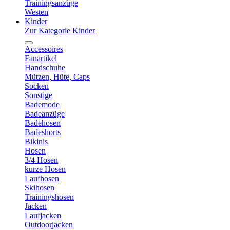
Trainingsanzüge
Westen
Kinder
Zur Kategorie Kinder
Accessoires
Fanartikel
Handschuhe
Mützen, Hüte, Caps
Socken
Sonstige
Bademode
Badeanzüge
Badehosen
Badeshorts
Bikinis
Hosen
3/4 Hosen
kurze Hosen
Laufhosen
Skihosen
Trainingshosen
Jacken
Laufjacken
Outdoorjacken