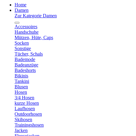
Home
Damen
Zur Kategorie Damen
Accessoires
Handschuhe
Mützen, Hüte, Caps
Socken
Sonstige
Tücher, Schals
Bademode
Badeanzüge
Badeshorts
Bikinis
Tankini
Blusen
Hosen
3/4 Hosen
kurze Hosen
Laufhosen
Outdoorhosen
Skihosen
Trainingshosen
Jacken
Fleecejacken