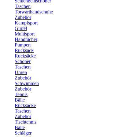
Schienbeinschoner
Taschen
Torwarthandschuhe
Zubehör
Kampfsport
Gürtel
Multisport
Handtücher
Pumpen
Rucksack
Rucksäcke
Schoner
Taschen
Uhren
Zubehör
Schwimmen
Zubehör
Tennis
Bälle
Rucksäcke
Taschen
Zubehör
Tischtennis
Bälle
Schläger