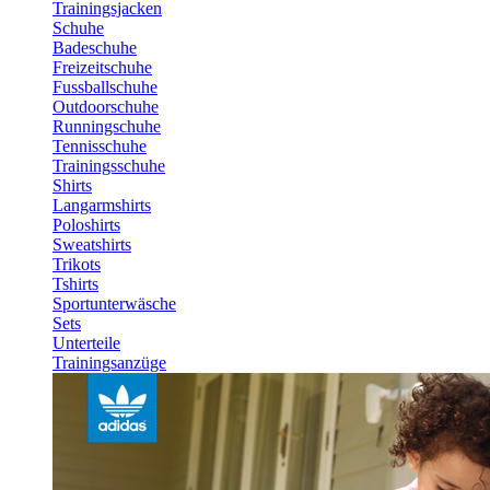
Trainingsjacken
Schuhe
Badeschuhe
Freizeitschuhe
Fussballschuhe
Outdoorschuhe
Runningschuhe
Tennisschuhe
Trainingsschuhe
Shirts
Langarmshirts
Poloshirts
Sweatshirts
Trikots
Tshirts
Sportunterwäsche
Sets
Unterteile
Trainingsanzüge