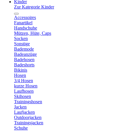
Kinder
Zur Kategorie Kinder
Accessoires
Fanartikel
Handschuhe
Mützen, Hüte, Caps
Socken
Sonstige
Bademode
Badeanzüge
Badehosen
Badeshorts
Bikinis
Hosen
3/4 Hosen
kurze Hosen
Laufhosen
Skihosen
Trainingshosen
Jacken
Laufjacken
Outdoorjacken
Trainingsjacken
Schuhe