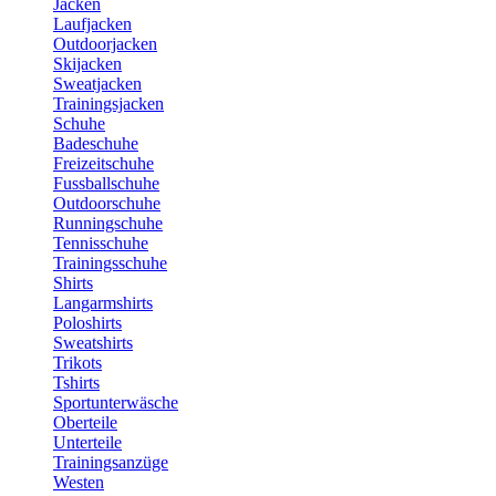
Jacken
Laufjacken
Outdoorjacken
Skijacken
Sweatjacken
Trainingsjacken
Schuhe
Badeschuhe
Freizeitschuhe
Fussballschuhe
Outdoorschuhe
Runningschuhe
Tennisschuhe
Trainingsschuhe
Shirts
Langarmshirts
Poloshirts
Sweatshirts
Trikots
Tshirts
Sportunterwäsche
Oberteile
Unterteile
Trainingsanzüge
Westen