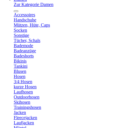
Zur Kategorie Damen
Accessoires
Handschuhe
Mützen, Hüte, Caps
Socken
Sonstige
Tücher, Schals
Bademode
Badeanzüge
Badeshorts
Bikinis
Tankini
Blusen
Hosen
3/4 Hosen
kurze Hosen
Laufhosen
Outdoorhosen
Skihosen
Trainingshosen
Jacken
Fleecejacken
Laufjacken
Mäntel