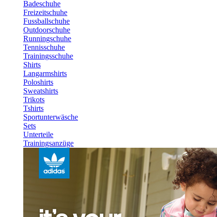
Badeschuhe
Freizeitschuhe
Fussballschuhe
Outdoorschuhe
Runningschuhe
Tennisschuhe
Trainingsschuhe
Shirts
Langarmshirts
Poloshirts
Sweatshirts
Trikots
Tshirts
Sportunterwäsche
Sets
Unterteile
Trainingsanzüge