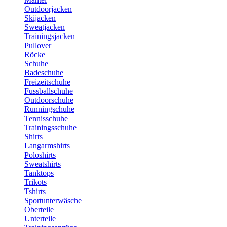
Outdoorjacken
Skijacken
Sweatjacken
Trainingsjacken
Pullover
Röcke
Schuhe
Badeschuhe
Freizeitschuhe
Fussballschuhe
Outdoorschuhe
Runningschuhe
Tennisschuhe
Trainingsschuhe
Shirts
Langarmshirts
Poloshirts
Sweatshirts
Tanktops
Trikots
Tshirts
Sportunterwäsche
Oberteile
Unterteile