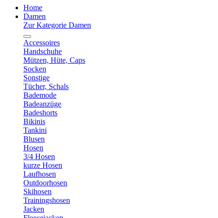
Home
Damen
Zur Kategorie Damen
Accessoires
Handschuhe
Mützen, Hüte, Caps
Socken
Sonstige
Tücher, Schals
Bademode
Badeanzüge
Badeshorts
Bikinis
Tankini
Blusen
Hosen
3/4 Hosen
kurze Hosen
Laufhosen
Outdoorhosen
Skihosen
Trainingshosen
Jacken
Fleecejacken