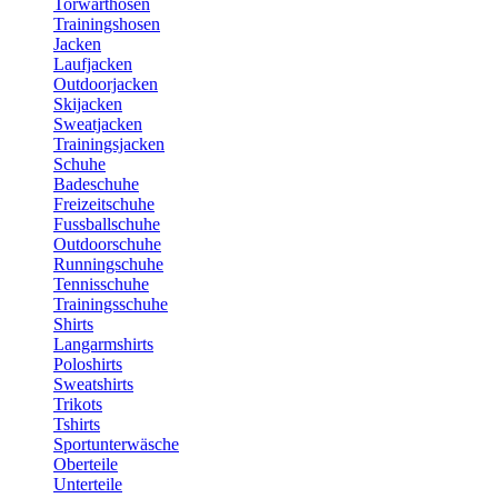
Torwarthosen
Trainingshosen
Jacken
Laufjacken
Outdoorjacken
Skijacken
Sweatjacken
Trainingsjacken
Schuhe
Badeschuhe
Freizeitschuhe
Fussballschuhe
Outdoorschuhe
Runningschuhe
Tennisschuhe
Trainingsschuhe
Shirts
Langarmshirts
Poloshirts
Sweatshirts
Trikots
Tshirts
Sportunterwäsche
Oberteile
Unterteile