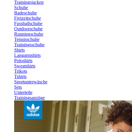
Trainingsjacken
Schuhe
Badeschuhe
Freizeitschuhe
Fussballschuhe
Outdoorschuhe
Runningschuhe
Tennisschuhe
Trainingsschuhe
Shirts
Langarmshirts
Poloshirts
Sweatshirts
Trikots
Tshirts
Sportunterwäsche
Sets
Unterteile
Trainingsanzüge