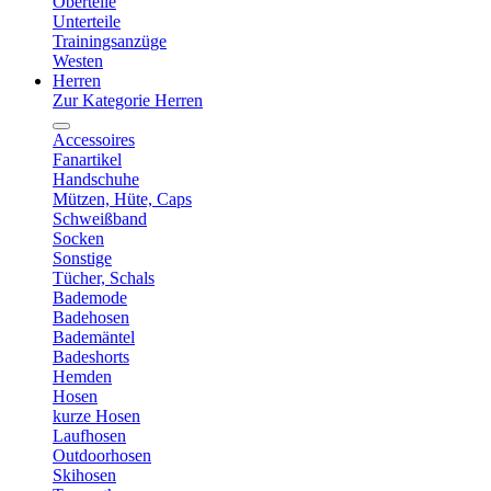
Oberteile
Unterteile
Trainingsanzüge
Westen
Herren
Zur Kategorie Herren
Accessoires
Fanartikel
Handschuhe
Mützen, Hüte, Caps
Schweißband
Socken
Sonstige
Tücher, Schals
Bademode
Badehosen
Bademäntel
Badeshorts
Hemden
Hosen
kurze Hosen
Laufhosen
Outdoorhosen
Skihosen