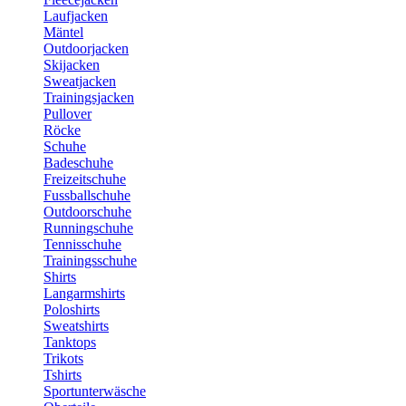
Laufjacken
Mäntel
Outdoorjacken
Skijacken
Sweatjacken
Trainingsjacken
Pullover
Röcke
Schuhe
Badeschuhe
Freizeitschuhe
Fussballschuhe
Outdoorschuhe
Runningschuhe
Tennisschuhe
Trainingsschuhe
Shirts
Langarmshirts
Poloshirts
Sweatshirts
Tanktops
Trikots
Tshirts
Sportunterwäsche