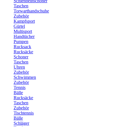
Schienbeinschoner
Taschen
Torwarthandschuhe
Zubehör
Kampfsport
Gürtel
Multisport
Handtücher
Pumpen
Rucksack
Rucksäcke
Schoner
Taschen
Uhren
Zubehör
Schwimmen
Zubehör
Tennis
Bälle
Rucksäcke
Taschen
Zubehör
Tischtennis
Bälle
Schläger