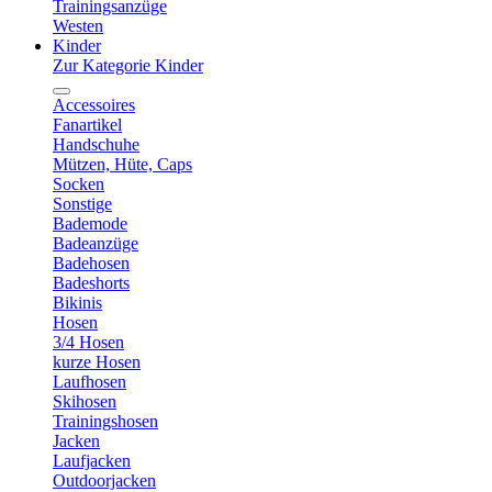
Trainingsanzüge
Westen
Kinder
Zur Kategorie Kinder
Accessoires
Fanartikel
Handschuhe
Mützen, Hüte, Caps
Socken
Sonstige
Bademode
Badeanzüge
Badehosen
Badeshorts
Bikinis
Hosen
3/4 Hosen
kurze Hosen
Laufhosen
Skihosen
Trainingshosen
Jacken
Laufjacken
Outdoorjacken