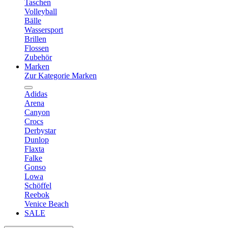
Taschen
Volleyball
Bälle
Wassersport
Brillen
Flossen
Zubehör
Marken
Zur Kategorie Marken
Adidas
Arena
Canyon
Crocs
Derbystar
Dunlop
Flaxta
Falke
Gonso
Lowa
Schöffel
Reebok
Venice Beach
SALE