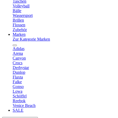
Taschen
Volleyball
Bälle
Wassersport
Brillen
Flossen
Zubehör
Marken
Zur Kategorie Marken
Adidas
Arena
Canyon
Crocs
Derbystar
Dunlop
Flaxta
Falke
Gonso
Lowa
Schöffel
Reebok
Venice Beach
SALE