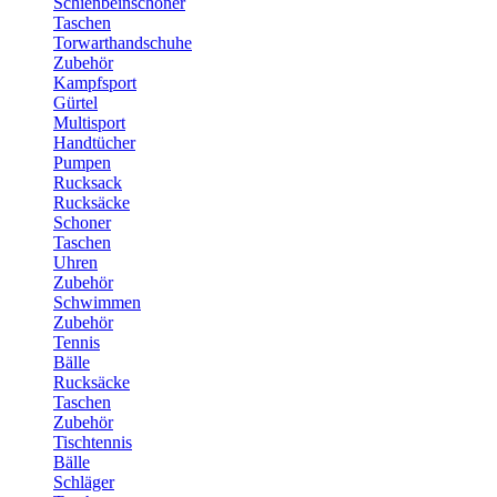
Schienbeinschoner
Taschen
Torwarthandschuhe
Zubehör
Kampfsport
Gürtel
Multisport
Handtücher
Pumpen
Rucksack
Rucksäcke
Schoner
Taschen
Uhren
Zubehör
Schwimmen
Zubehör
Tennis
Bälle
Rucksäcke
Taschen
Zubehör
Tischtennis
Bälle
Schläger