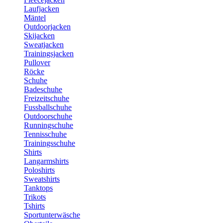
Laufjacken
Mäntel
Outdoorjacken
Skijacken
Sweatjacken
Trainingsjacken
Pullover
Röcke
Schuhe
Badeschuhe
Freizeitschuhe
Fussballschuhe
Outdoorschuhe
Runningschuhe
Tennisschuhe
Trainingsschuhe
Shirts
Langarmshirts
Poloshirts
Sweatshirts
Tanktops
Trikots
Tshirts
Sportunterwäsche