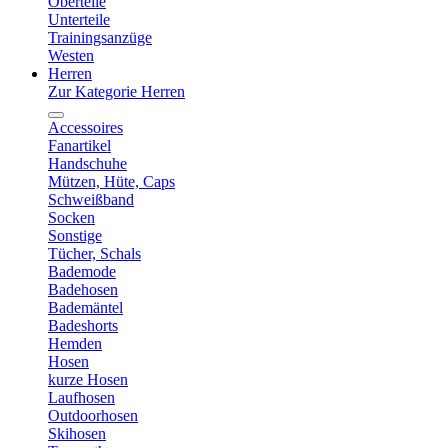
Oberteile
Unterteile
Trainingsanzüge
Westen
Herren
Zur Kategorie Herren
Accessoires
Fanartikel
Handschuhe
Mützen, Hüte, Caps
Schweißband
Socken
Sonstige
Tücher, Schals
Bademode
Badehosen
Bademäntel
Badeshorts
Hemden
Hosen
kurze Hosen
Laufhosen
Outdoorhosen
Skihosen