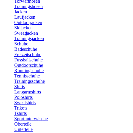
Torwarthosen
Trainingshosen
Jacken
Laufjacken
Outdoorjacken
Skijacken
Sweatjacken
Trainingsjacken
Schuhe
Badeschuhe
Freizeitschuhe
Fussballschuhe
Outdoorschuhe
Runningschuhe
Tennisschuhe
Trainingsschuhe
Shirts
Langarmshirts
Poloshirts
Sweatshirts
Trikots
Tshirts
Sportunterwäsche
Oberteile
Unterteile