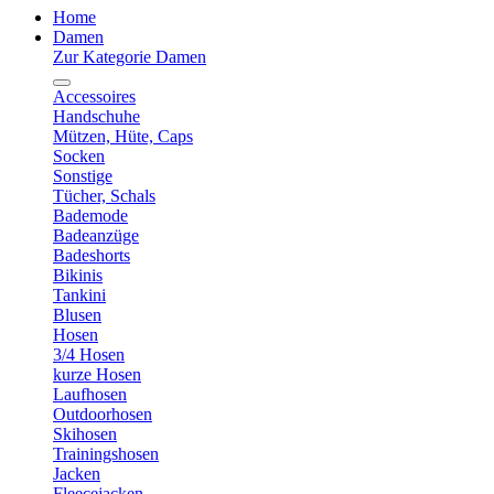
Home
Damen
Zur Kategorie Damen
Accessoires
Handschuhe
Mützen, Hüte, Caps
Socken
Sonstige
Tücher, Schals
Bademode
Badeanzüge
Badeshorts
Bikinis
Tankini
Blusen
Hosen
3/4 Hosen
kurze Hosen
Laufhosen
Outdoorhosen
Skihosen
Trainingshosen
Jacken
Fleecejacken