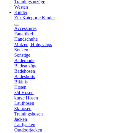
Trainingsanzüge
Westen
Kinder
Zur Kategorie Kinder
Accessoires
Fanartikel
Handschuhe
Mützen, Hüte, Caps
Socken
Sonstige
Bademode
Badeanzüge
Badehosen
Badeshorts
Bikinis
Hosen
3/4 Hosen
kurze Hosen
Laufhosen
Skihosen
Trainingshosen
Jacken
Laufjacken
Outdoorjacken