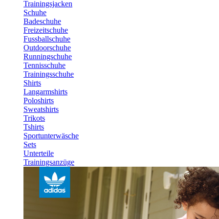
Trainingsjacken
Schuhe
Badeschuhe
Freizeitschuhe
Fussballschuhe
Outdoorschuhe
Runningschuhe
Tennisschuhe
Trainingsschuhe
Shirts
Langarmshirts
Poloshirts
Sweatshirts
Trikots
Tshirts
Sportunterwäsche
Sets
Unterteile
Trainingsanzüge