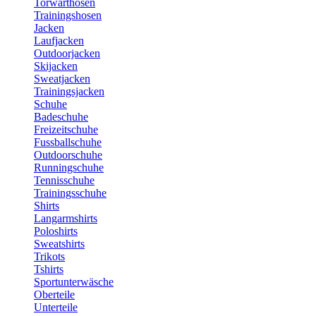
Torwarthosen
Trainingshosen
Jacken
Laufjacken
Outdoorjacken
Skijacken
Sweatjacken
Trainingsjacken
Schuhe
Badeschuhe
Freizeitschuhe
Fussballschuhe
Outdoorschuhe
Runningschuhe
Tennisschuhe
Trainingsschuhe
Shirts
Langarmshirts
Poloshirts
Sweatshirts
Trikots
Tshirts
Sportunterwäsche
Oberteile
Unterteile