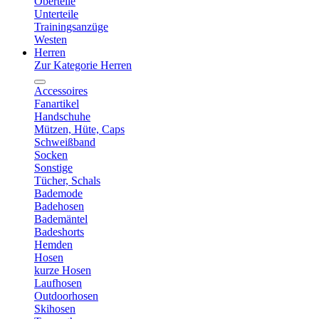
Oberteile
Unterteile
Trainingsanzüge
Westen
Herren
Zur Kategorie Herren
Accessoires
Fanartikel
Handschuhe
Mützen, Hüte, Caps
Schweißband
Socken
Sonstige
Tücher, Schals
Bademode
Badehosen
Bademäntel
Badeshorts
Hemden
Hosen
kurze Hosen
Laufhosen
Outdoorhosen
Skihosen