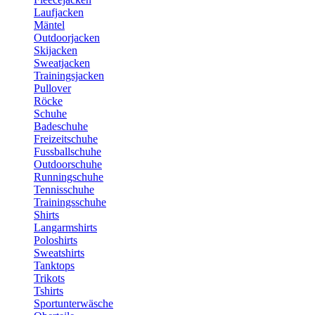
Laufjacken
Mäntel
Outdoorjacken
Skijacken
Sweatjacken
Trainingsjacken
Pullover
Röcke
Schuhe
Badeschuhe
Freizeitschuhe
Fussballschuhe
Outdoorschuhe
Runningschuhe
Tennisschuhe
Trainingsschuhe
Shirts
Langarmshirts
Poloshirts
Sweatshirts
Tanktops
Trikots
Tshirts
Sportunterwäsche