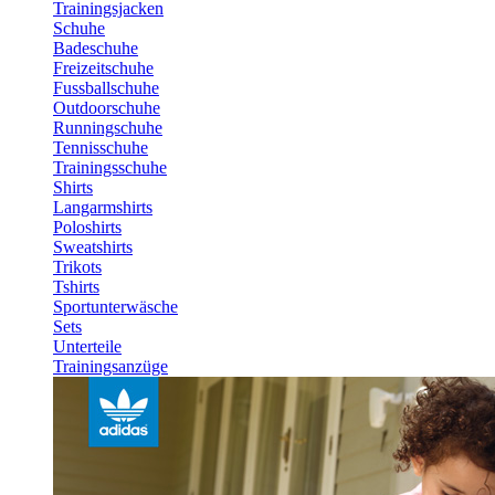
Trainingsjacken
Schuhe
Badeschuhe
Freizeitschuhe
Fussballschuhe
Outdoorschuhe
Runningschuhe
Tennisschuhe
Trainingsschuhe
Shirts
Langarmshirts
Poloshirts
Sweatshirts
Trikots
Tshirts
Sportunterwäsche
Sets
Unterteile
Trainingsanzüge