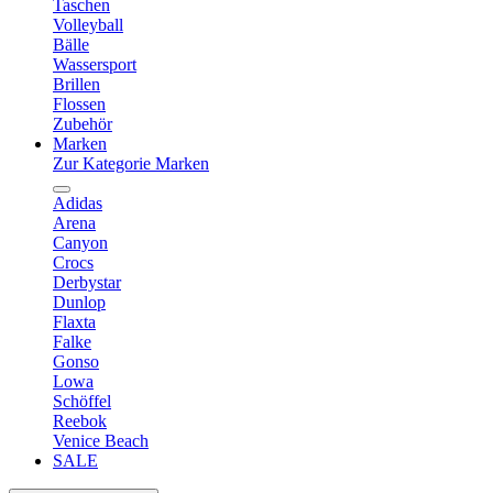
Taschen
Volleyball
Bälle
Wassersport
Brillen
Flossen
Zubehör
Marken
Zur Kategorie Marken
Adidas
Arena
Canyon
Crocs
Derbystar
Dunlop
Flaxta
Falke
Gonso
Lowa
Schöffel
Reebok
Venice Beach
SALE