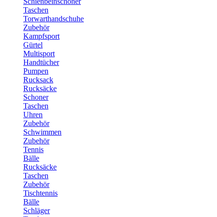
Schienbeinschoner
Taschen
Torwarthandschuhe
Zubehör
Kampfsport
Gürtel
Multisport
Handtücher
Pumpen
Rucksack
Rucksäcke
Schoner
Taschen
Uhren
Zubehör
Schwimmen
Zubehör
Tennis
Bälle
Rucksäcke
Taschen
Zubehör
Tischtennis
Bälle
Schläger