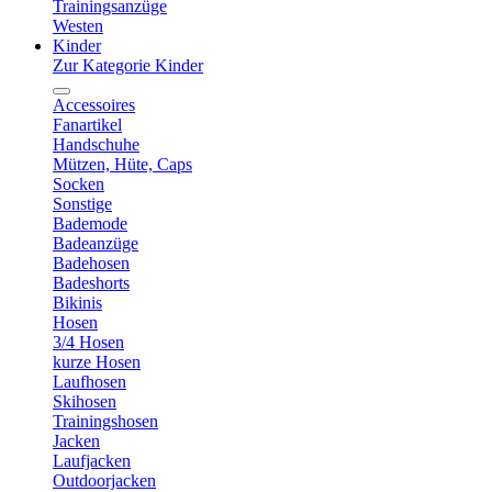
Trainingsanzüge
Westen
Kinder
Zur Kategorie Kinder
Accessoires
Fanartikel
Handschuhe
Mützen, Hüte, Caps
Socken
Sonstige
Bademode
Badeanzüge
Badehosen
Badeshorts
Bikinis
Hosen
3/4 Hosen
kurze Hosen
Laufhosen
Skihosen
Trainingshosen
Jacken
Laufjacken
Outdoorjacken