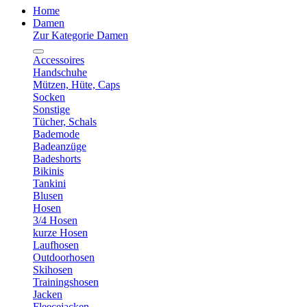
Home
Damen
Zur Kategorie Damen
Accessoires
Handschuhe
Mützen, Hüte, Caps
Socken
Sonstige
Tücher, Schals
Bademode
Badeanzüge
Badeshorts
Bikinis
Tankini
Blusen
Hosen
3/4 Hosen
kurze Hosen
Laufhosen
Outdoorhosen
Skihosen
Trainingshosen
Jacken
Fleecejacken