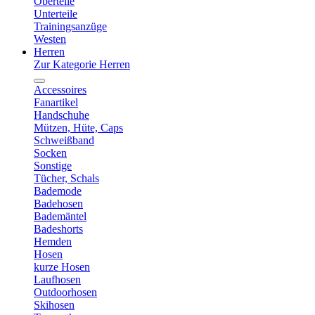
Oberteile
Unterteile
Trainingsanzüge
Westen
Herren
Zur Kategorie Herren
Accessoires
Fanartikel
Handschuhe
Mützen, Hüte, Caps
Schweißband
Socken
Sonstige
Tücher, Schals
Bademode
Badehosen
Bademäntel
Badeshorts
Hemden
Hosen
kurze Hosen
Laufhosen
Outdoorhosen
Skihosen