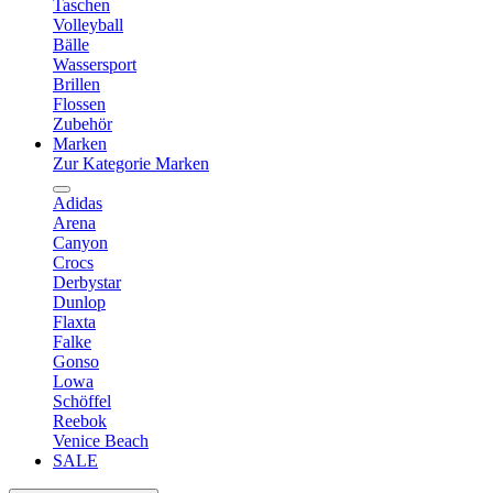
Taschen
Volleyball
Bälle
Wassersport
Brillen
Flossen
Zubehör
Marken
Zur Kategorie Marken
Adidas
Arena
Canyon
Crocs
Derbystar
Dunlop
Flaxta
Falke
Gonso
Lowa
Schöffel
Reebok
Venice Beach
SALE