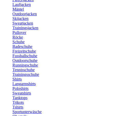
Laufjacken
Mäntel
Outdoorjacken
Skijacken
Sweatjacken
Trainingsjacken
Pullover
Röcke
Schuhe
Badeschuhe
Freizeitschuhe
Fussballschuhe
Outdoorschuhe
Runningschuhe
Tennisschuhe
Trainingsschuhe
Shirts
Langarmshirts
Poloshirts
Sweatshirts
Tanktops
Trikots
Tshirts
Sportunterwäsche