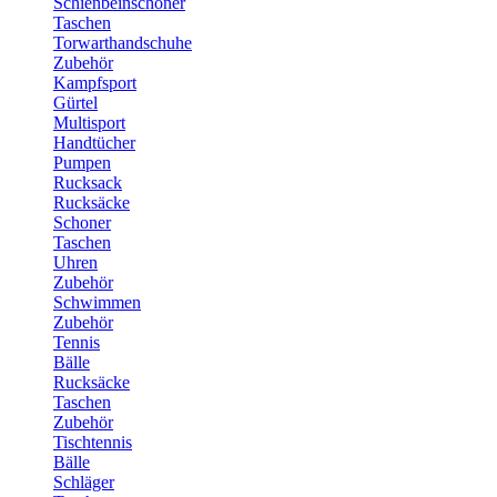
Schienbeinschoner
Taschen
Torwarthandschuhe
Zubehör
Kampfsport
Gürtel
Multisport
Handtücher
Pumpen
Rucksack
Rucksäcke
Schoner
Taschen
Uhren
Zubehör
Schwimmen
Zubehör
Tennis
Bälle
Rucksäcke
Taschen
Zubehör
Tischtennis
Bälle
Schläger