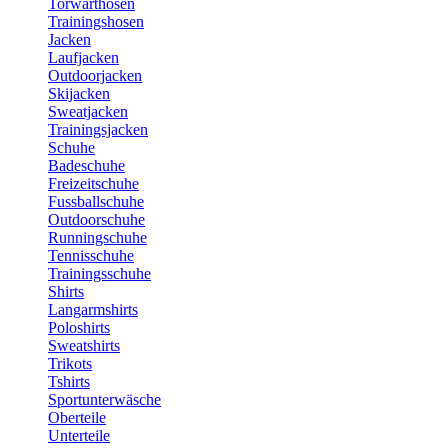
Torwarthosen
Trainingshosen
Jacken
Laufjacken
Outdoorjacken
Skijacken
Sweatjacken
Trainingsjacken
Schuhe
Badeschuhe
Freizeitschuhe
Fussballschuhe
Outdoorschuhe
Runningschuhe
Tennisschuhe
Trainingsschuhe
Shirts
Langarmshirts
Poloshirts
Sweatshirts
Trikots
Tshirts
Sportunterwäsche
Oberteile
Unterteile