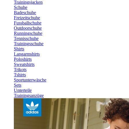
Trainingsjacken
Schuhe
Badeschuhe
Freizeitschuhe
Fussballschuhe
Outdoorschuhe
Runningschuhe
Tennisschuhe
Trainingsschuhe
Shirts
Langarmshirts
Poloshirts
Sweatshirts
Trikots
Tshirts
Sportunterwäsche
Sets
Unterteile
Trainingsanzüge