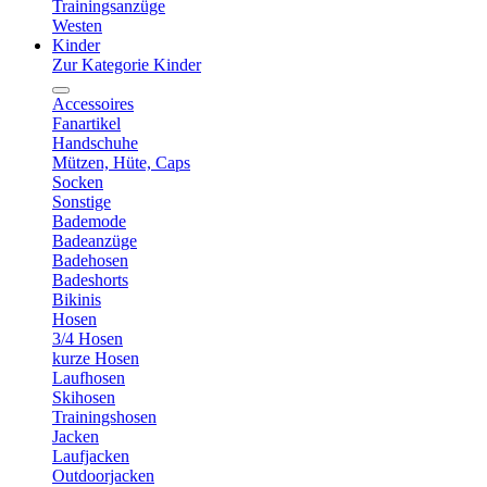
Trainingsanzüge
Westen
Kinder
Zur Kategorie Kinder
Accessoires
Fanartikel
Handschuhe
Mützen, Hüte, Caps
Socken
Sonstige
Bademode
Badeanzüge
Badehosen
Badeshorts
Bikinis
Hosen
3/4 Hosen
kurze Hosen
Laufhosen
Skihosen
Trainingshosen
Jacken
Laufjacken
Outdoorjacken