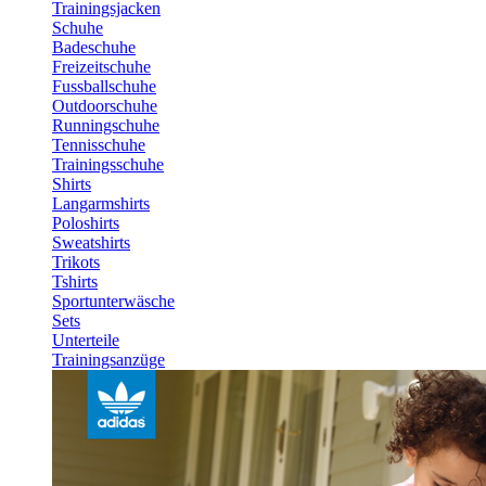
Trainingsjacken
Schuhe
Badeschuhe
Freizeitschuhe
Fussballschuhe
Outdoorschuhe
Runningschuhe
Tennisschuhe
Trainingsschuhe
Shirts
Langarmshirts
Poloshirts
Sweatshirts
Trikots
Tshirts
Sportunterwäsche
Sets
Unterteile
Trainingsanzüge