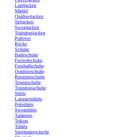
Laufjacken
Mäntel
Outdoorjacken
Skijacken
Sweatjacken
Trainingsjacken
Pullover
Röcke
Schuhe
Badeschuhe
Freizeitschuhe
Fussballschuhe
Outdoorschuhe
Runningschuhe
Tennisschuhe
Trainingsschuhe
Shirts
Langarmshirts
Poloshirts
Sweatshirts
Tanktops
Trikots
Tshirts
Sportunterwäsche