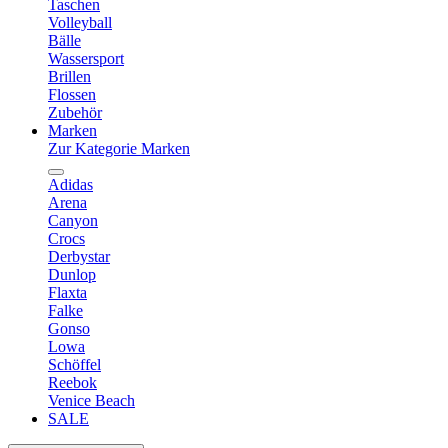
Taschen
Volleyball
Bälle
Wassersport
Brillen
Flossen
Zubehör
Marken
Zur Kategorie Marken
Adidas
Arena
Canyon
Crocs
Derbystar
Dunlop
Flaxta
Falke
Gonso
Lowa
Schöffel
Reebok
Venice Beach
SALE