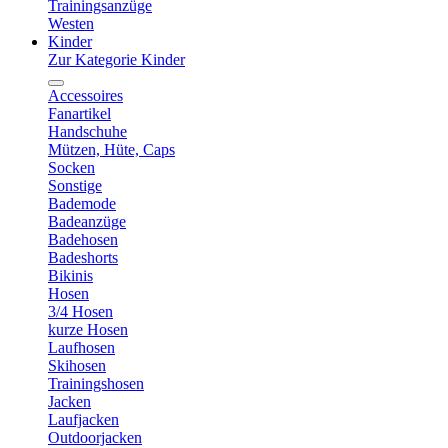
Trainingsanzüge
Westen
Kinder
Zur Kategorie Kinder
Accessoires
Fanartikel
Handschuhe
Mützen, Hüte, Caps
Socken
Sonstige
Bademode
Badeanzüge
Badehosen
Badeshorts
Bikinis
Hosen
3/4 Hosen
kurze Hosen
Laufhosen
Skihosen
Trainingshosen
Jacken
Laufjacken
Outdoorjacken