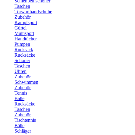
Schienbeinschoner
Taschen
Torwarthandschuhe
Zubehör
Kampfsport
Gürtel
Multisport
Handtücher
Pumpen
Rucksack
Rucksäcke
Schoner
Taschen
Uhren
Zubehör
Schwimmen
Zubehör
Tennis
Bälle
Rucksäcke
Taschen
Zubehör
Tischtennis
Bälle
Schläger