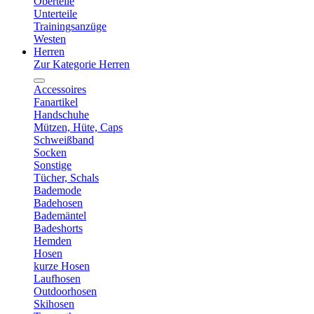
Oberteile
Unterteile
Trainingsanzüge
Westen
Herren
Zur Kategorie Herren
Accessoires
Fanartikel
Handschuhe
Mützen, Hüte, Caps
Schweißband
Socken
Sonstige
Tücher, Schals
Bademode
Badehosen
Bademäntel
Badeshorts
Hemden
Hosen
kurze Hosen
Laufhosen
Outdoorhosen
Skihosen