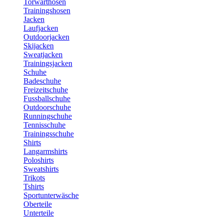
Torwarthosen
Trainingshosen
Jacken
Laufjacken
Outdoorjacken
Skijacken
Sweatjacken
Trainingsjacken
Schuhe
Badeschuhe
Freizeitschuhe
Fussballschuhe
Outdoorschuhe
Runningschuhe
Tennisschuhe
Trainingsschuhe
Shirts
Langarmshirts
Poloshirts
Sweatshirts
Trikots
Tshirts
Sportunterwäsche
Oberteile
Unterteile