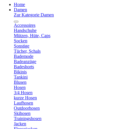
Home
Damen
Zur Kategorie Damen
Accessoires
Handschuhe
Mützen, Hüte, Caps
Socken
Sonstige
Tücher, Schals
Bademode
Badeanzüge
Badeshorts
Bikinis
Tankini
Blusen
Hosen
3/4 Hosen
kurze Hosen
Laufhosen
Outdoorhosen
Skihosen
Trainingshosen
Jacken
Fleecejacken