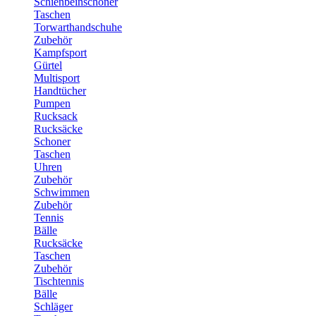
Schienbeinschoner
Taschen
Torwarthandschuhe
Zubehör
Kampfsport
Gürtel
Multisport
Handtücher
Pumpen
Rucksack
Rucksäcke
Schoner
Taschen
Uhren
Zubehör
Schwimmen
Zubehör
Tennis
Bälle
Rucksäcke
Taschen
Zubehör
Tischtennis
Bälle
Schläger