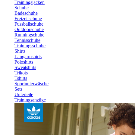
Trainingsjacken
Schuhe
Badeschuhe
Freizeitschuhe
Fussballschuhe
Outdoorschuhe
Runningschuhe
Tennisschuhe
Trainingsschuhe
Shirts
Langarmshirts
Poloshirts
Sweatshirts
Trikots
Tshirts
Sportunterwäsche
Sets
Unterteile
Trainingsanzüge