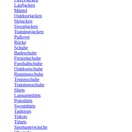
Laufjacken
Mäntel
Outdoorjacken
Skijacken
Sweatjacken
Trainingsjacken
Pullover
Röcke
Schuhe
Badeschuhe
Freizeitschuhe
Fussballschuhe
Outdoorschuhe
Runningschuhe
Tennisschuhe
Trainingsschuhe
Shirts
Langarmshirts
Poloshirts
Sweatshirts
Tanktops
Trikots
Tshirts
Sportunterwäsche