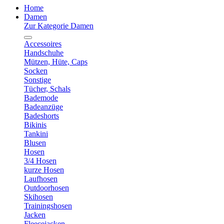
Home
Damen
Zur Kategorie Damen
Accessoires
Handschuhe
Mützen, Hüte, Caps
Socken
Sonstige
Tücher, Schals
Bademode
Badeanzüge
Badeshorts
Bikinis
Tankini
Blusen
Hosen
3/4 Hosen
kurze Hosen
Laufhosen
Outdoorhosen
Skihosen
Trainingshosen
Jacken
Fleecejacken