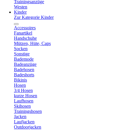
Trainingsanzüge
Westen
Kinder
Zur Kategorie Kinder
Accessoires
Fanartikel
Handschuhe
Mützen, Hüte, Caps
Socken
Sonstige
Bademode
Badeanzüge
Badehosen
Badeshorts
Bikinis
Hosen
3/4 Hosen
kurze Hosen
Laufhosen
Skihosen
Trainingshosen
Jacken
Laufjacken
Outdoorjacken