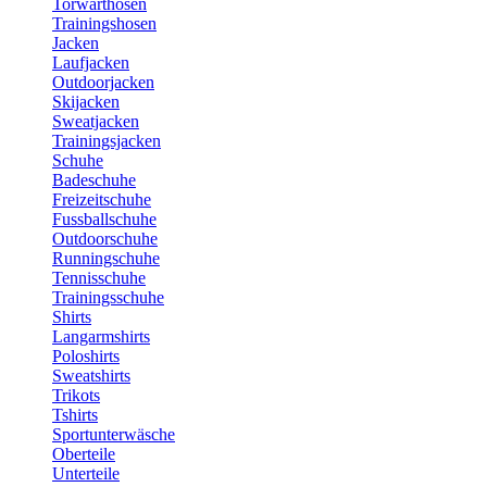
Torwarthosen
Trainingshosen
Jacken
Laufjacken
Outdoorjacken
Skijacken
Sweatjacken
Trainingsjacken
Schuhe
Badeschuhe
Freizeitschuhe
Fussballschuhe
Outdoorschuhe
Runningschuhe
Tennisschuhe
Trainingsschuhe
Shirts
Langarmshirts
Poloshirts
Sweatshirts
Trikots
Tshirts
Sportunterwäsche
Oberteile
Unterteile