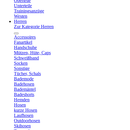
Oberteile
Unterteile
Trainingsanzüge
Westen
Herren
Zur Kategorie Herren
Accessoires
Fanartikel
Handschuhe
Mützen, Hüte, Caps
Schweißband
Socken
Sonstige
Tücher, Schals
Bademode
Badehosen
Bademäntel
Badeshorts
Hemden
Hosen
kurze Hosen
Laufhosen
Outdoorhosen
Skihosen