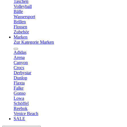
Taschen
Volleyball
Bälle
Wassersport
Brillen
Flossen
Zubehör
Marken
Zur Kategorie Marken
Adidas
Arena
Canyon
Crocs
Derbystar
Dunlop
Flaxta
Falke
Gonso
Lowa
Schöffel
Reebok
Venice Beach
SALE