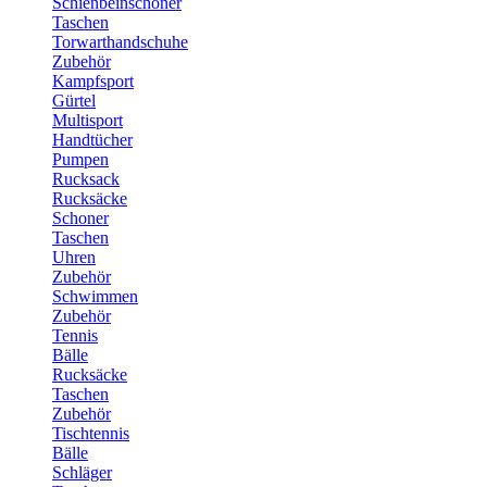
Schienbeinschoner
Taschen
Torwarthandschuhe
Zubehör
Kampfsport
Gürtel
Multisport
Handtücher
Pumpen
Rucksack
Rucksäcke
Schoner
Taschen
Uhren
Zubehör
Schwimmen
Zubehör
Tennis
Bälle
Rucksäcke
Taschen
Zubehör
Tischtennis
Bälle
Schläger