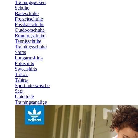
Trainingsjacken
Schuhe
Badeschuhe
Freizeitschuhe
Fussballschuhe
Outdoorschuhe
Runningschuhe
Tennisschuhe
Trainingsschuhe
Shirts
Langarmshirts
Poloshirts
Sweatshirts
Trikots
Tshirts
Sportunterwäsche
Sets
Unterteile
Trainingsanzüge