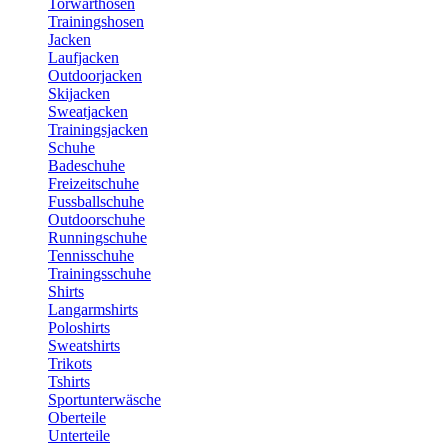
Torwarthosen
Trainingshosen
Jacken
Laufjacken
Outdoorjacken
Skijacken
Sweatjacken
Trainingsjacken
Schuhe
Badeschuhe
Freizeitschuhe
Fussballschuhe
Outdoorschuhe
Runningschuhe
Tennisschuhe
Trainingsschuhe
Shirts
Langarmshirts
Poloshirts
Sweatshirts
Trikots
Tshirts
Sportunterwäsche
Oberteile
Unterteile