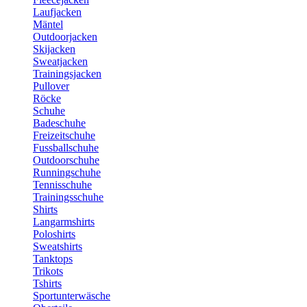
Laufjacken
Mäntel
Outdoorjacken
Skijacken
Sweatjacken
Trainingsjacken
Pullover
Röcke
Schuhe
Badeschuhe
Freizeitschuhe
Fussballschuhe
Outdoorschuhe
Runningschuhe
Tennisschuhe
Trainingsschuhe
Shirts
Langarmshirts
Poloshirts
Sweatshirts
Tanktops
Trikots
Tshirts
Sportunterwäsche