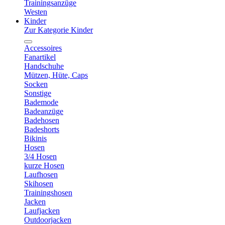
Trainingsanzüge
Westen
Kinder
Zur Kategorie Kinder
Accessoires
Fanartikel
Handschuhe
Mützen, Hüte, Caps
Socken
Sonstige
Bademode
Badeanzüge
Badehosen
Badeshorts
Bikinis
Hosen
3/4 Hosen
kurze Hosen
Laufhosen
Skihosen
Trainingshosen
Jacken
Laufjacken
Outdoorjacken