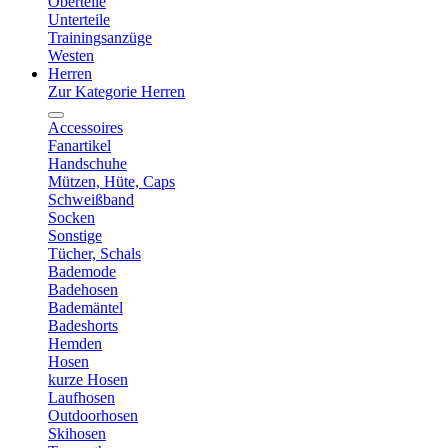
Oberteile
Unterteile
Trainingsanzüge
Westen
Herren
Zur Kategorie Herren
Accessoires
Fanartikel
Handschuhe
Mützen, Hüte, Caps
Schweißband
Socken
Sonstige
Tücher, Schals
Bademode
Badehosen
Bademäntel
Badeshorts
Hemden
Hosen
kurze Hosen
Laufhosen
Outdoorhosen
Skihosen