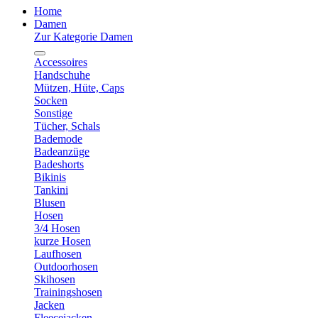
Home
Damen
Zur Kategorie Damen
Accessoires
Handschuhe
Mützen, Hüte, Caps
Socken
Sonstige
Tücher, Schals
Bademode
Badeanzüge
Badeshorts
Bikinis
Tankini
Blusen
Hosen
3/4 Hosen
kurze Hosen
Laufhosen
Outdoorhosen
Skihosen
Trainingshosen
Jacken
Fleecejacken