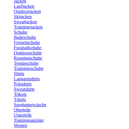
Jacken
Laufjacken
Outdoorjacken
Skijacken
Sweatjacken
Trainingsjacken
Schuhe
Badeschuhe
Freizeitschuhe
Fussballschuhe
Outdoorschuhe
Runningschuhe
Tennisschuhe
Trainingsschuhe
Shirts
Langarmshirts
Poloshirts
Sweatshirts
Trikots
Tshirts
Sportunterwäsche
Oberteile
Unterteile
Trainingsanzüge
Westen