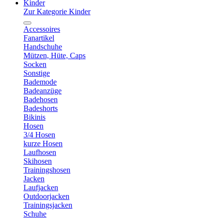
Kinder
Zur Kategorie Kinder
Accessoires
Fanartikel
Handschuhe
Mützen, Hüte, Caps
Socken
Sonstige
Bademode
Badeanzüge
Badehosen
Badeshorts
Bikinis
Hosen
3/4 Hosen
kurze Hosen
Laufhosen
Skihosen
Trainingshosen
Jacken
Laufjacken
Outdoorjacken
Trainingsjacken
Schuhe