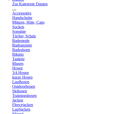
Zur Kategorie Damen
Accessoires
Handschuhe
Mützen, Hüte, Caps
Socken
Sonstige
Tücher, Schals
Bademode
Badeanzüge
Badeshorts
Bikinis
Tankini
Blusen
Hosen
3/4 Hosen
kurze Hosen
Laufhosen
Outdoorhosen
Skihosen
Trainingshosen
Jacken
Fleecejacken
Laufjacken
Mäntel