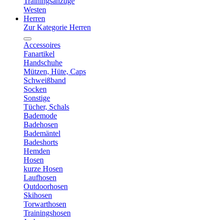
Trainingsanzüge
Westen
Herren
Zur Kategorie Herren
Accessoires
Fanartikel
Handschuhe
Mützen, Hüte, Caps
Schweißband
Socken
Sonstige
Tücher, Schals
Bademode
Badehosen
Bademäntel
Badeshorts
Hemden
Hosen
kurze Hosen
Laufhosen
Outdoorhosen
Skihosen
Torwarthosen
Trainingshosen