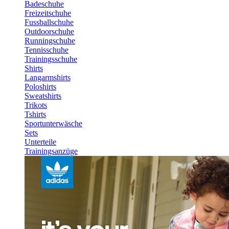
Badeschuhe
Freizeitschuhe
Fussballschuhe
Outdoorschuhe
Runningschuhe
Tennisschuhe
Trainingsschuhe
Shirts
Langarmshirts
Poloshirts
Sweatshirts
Trikots
Tshirts
Sportunterwäsche
Sets
Unterteile
Trainingsanzüge