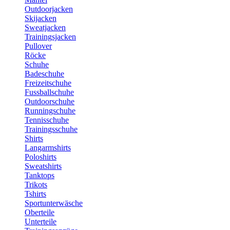
Outdoorjacken
Skijacken
Sweatjacken
Trainingsjacken
Pullover
Röcke
Schuhe
Badeschuhe
Freizeitschuhe
Fussballschuhe
Outdoorschuhe
Runningschuhe
Tennisschuhe
Trainingsschuhe
Shirts
Langarmshirts
Poloshirts
Sweatshirts
Tanktops
Trikots
Tshirts
Sportunterwäsche
Oberteile
Unterteile