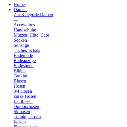
Home
Damen
Zur Kategorie Damen
Accessoires
Handschuhe
Mützen, Hüte, Caps
Socken
Sonstige
Tücher, Schals
Bademode
Badeanzüge
Badeshorts
Bikinis
Tankini
Blusen
Hosen
3/4 Hosen
kurze Hosen
Laufhosen
Outdoorhosen
Skihosen
Trainingshosen
Jacken
Fleecejacken