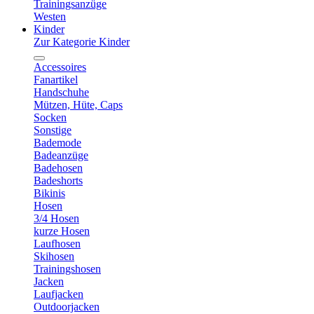
Trainingsanzüge
Westen
Kinder
Zur Kategorie Kinder
Accessoires
Fanartikel
Handschuhe
Mützen, Hüte, Caps
Socken
Sonstige
Bademode
Badeanzüge
Badehosen
Badeshorts
Bikinis
Hosen
3/4 Hosen
kurze Hosen
Laufhosen
Skihosen
Trainingshosen
Jacken
Laufjacken
Outdoorjacken