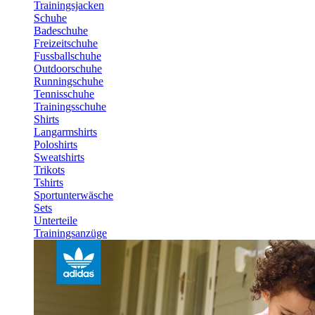
Trainingsjacken
Schuhe
Badeschuhe
Freizeitschuhe
Fussballschuhe
Outdoorschuhe
Runningschuhe
Tennisschuhe
Trainingsschuhe
Shirts
Langarmshirts
Poloshirts
Sweatshirts
Trikots
Tshirts
Sportunterwäsche
Sets
Unterteile
Trainingsanzüge