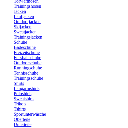
Torwarthosen
Trainingshosen
Jacken
Laufjacken
Outdoorjacken
Skijacken
Sweatjacken
Trainingsjacken
Schuhe
Badeschuhe
Freizeitschuhe
Fussballschuhe
Outdoorschuhe
Runningschuhe
Tennisschuhe
Trainingsschuhe
Shirts
Langarmshirts
Poloshirts
Sweatshirts
Trikots
Tshirts
Sportunterwäsche
Oberteile
Unterteile