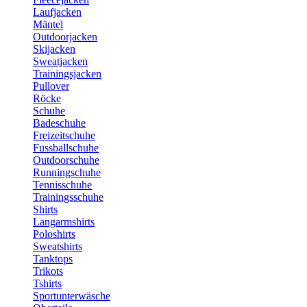
Laufjacken
Mäntel
Outdoorjacken
Skijacken
Sweatjacken
Trainingsjacken
Pullover
Röcke
Schuhe
Badeschuhe
Freizeitschuhe
Fussballschuhe
Outdoorschuhe
Runningschuhe
Tennisschuhe
Trainingsschuhe
Shirts
Langarmshirts
Poloshirts
Sweatshirts
Tanktops
Trikots
Tshirts
Sportunterwäsche