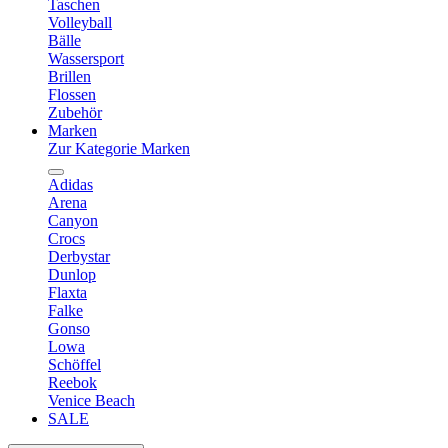
Taschen
Volleyball
Bälle
Wassersport
Brillen
Flossen
Zubehör
Marken
Zur Kategorie Marken
Adidas
Arena
Canyon
Crocs
Derbystar
Dunlop
Flaxta
Falke
Gonso
Lowa
Schöffel
Reebok
Venice Beach
SALE