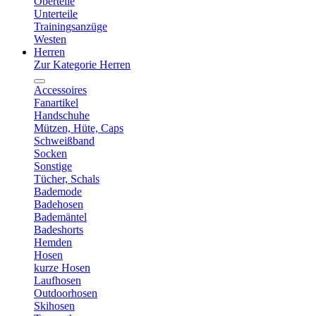
Oberteile
Unterteile
Trainingsanzüge
Westen
Herren
Zur Kategorie Herren
Accessoires
Fanartikel
Handschuhe
Mützen, Hüte, Caps
Schweißband
Socken
Sonstige
Tücher, Schals
Bademode
Badehosen
Bademäntel
Badeshorts
Hemden
Hosen
kurze Hosen
Laufhosen
Outdoorhosen
Skihosen