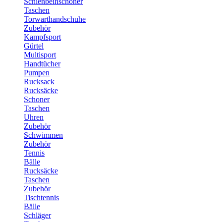
Schienbeinschoner
Taschen
Torwarthandschuhe
Zubehör
Kampfsport
Gürtel
Multisport
Handtücher
Pumpen
Rucksack
Rucksäcke
Schoner
Taschen
Uhren
Zubehör
Schwimmen
Zubehör
Tennis
Bälle
Rucksäcke
Taschen
Zubehör
Tischtennis
Bälle
Schläger