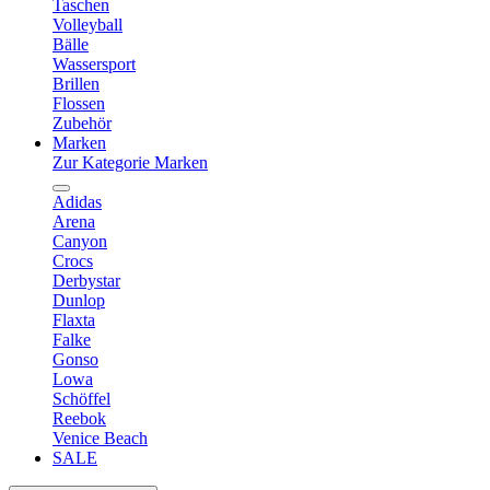
Taschen
Volleyball
Bälle
Wassersport
Brillen
Flossen
Zubehör
Marken
Zur Kategorie Marken
Adidas
Arena
Canyon
Crocs
Derbystar
Dunlop
Flaxta
Falke
Gonso
Lowa
Schöffel
Reebok
Venice Beach
SALE