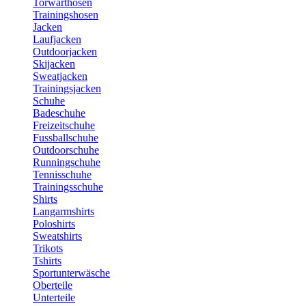
Torwarthosen
Trainingshosen
Jacken
Laufjacken
Outdoorjacken
Skijacken
Sweatjacken
Trainingsjacken
Schuhe
Badeschuhe
Freizeitschuhe
Fussballschuhe
Outdoorschuhe
Runningschuhe
Tennisschuhe
Trainingsschuhe
Shirts
Langarmshirts
Poloshirts
Sweatshirts
Trikots
Tshirts
Sportunterwäsche
Oberteile
Unterteile