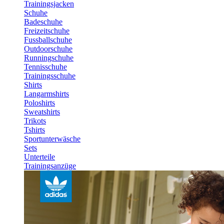
Trainingsjacken
Schuhe
Badeschuhe
Freizeitschuhe
Fussballschuhe
Outdoorschuhe
Runningschuhe
Tennisschuhe
Trainingsschuhe
Shirts
Langarmshirts
Poloshirts
Sweatshirts
Trikots
Tshirts
Sportunterwäsche
Sets
Unterteile
Trainingsanzüge