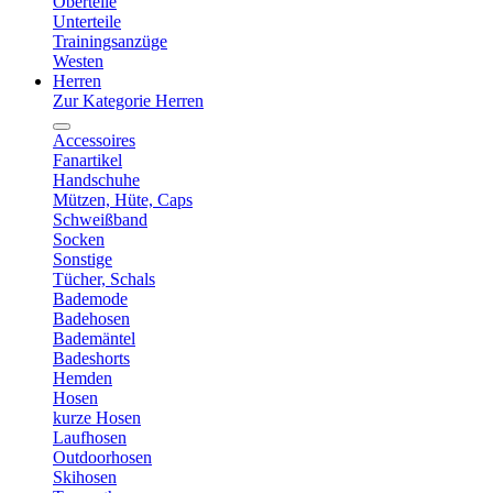
Oberteile
Unterteile
Trainingsanzüge
Westen
Herren
Zur Kategorie Herren
Accessoires
Fanartikel
Handschuhe
Mützen, Hüte, Caps
Schweißband
Socken
Sonstige
Tücher, Schals
Bademode
Badehosen
Bademäntel
Badeshorts
Hemden
Hosen
kurze Hosen
Laufhosen
Outdoorhosen
Skihosen