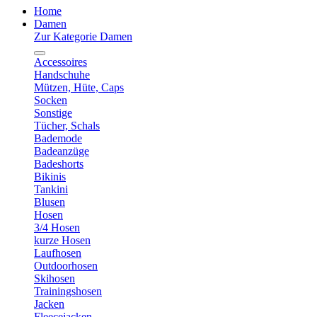
Home
Damen
Zur Kategorie Damen
Accessoires
Handschuhe
Mützen, Hüte, Caps
Socken
Sonstige
Tücher, Schals
Bademode
Badeanzüge
Badeshorts
Bikinis
Tankini
Blusen
Hosen
3/4 Hosen
kurze Hosen
Laufhosen
Outdoorhosen
Skihosen
Trainingshosen
Jacken
Fleecejacken