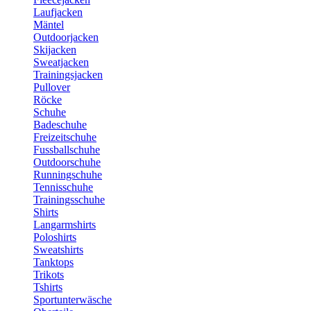
Laufjacken
Mäntel
Outdoorjacken
Skijacken
Sweatjacken
Trainingsjacken
Pullover
Röcke
Schuhe
Badeschuhe
Freizeitschuhe
Fussballschuhe
Outdoorschuhe
Runningschuhe
Tennisschuhe
Trainingsschuhe
Shirts
Langarmshirts
Poloshirts
Sweatshirts
Tanktops
Trikots
Tshirts
Sportunterwäsche