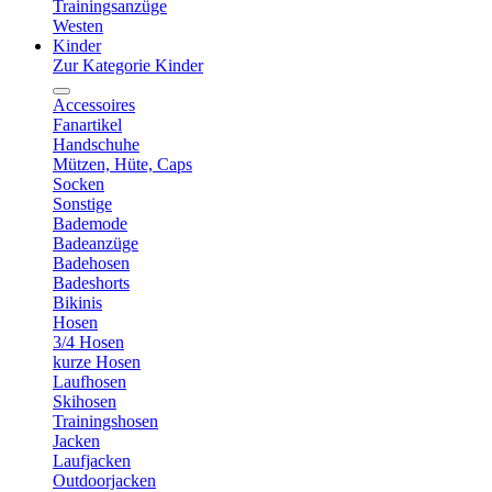
Trainingsanzüge
Westen
Kinder
Zur Kategorie Kinder
Accessoires
Fanartikel
Handschuhe
Mützen, Hüte, Caps
Socken
Sonstige
Bademode
Badeanzüge
Badehosen
Badeshorts
Bikinis
Hosen
3/4 Hosen
kurze Hosen
Laufhosen
Skihosen
Trainingshosen
Jacken
Laufjacken
Outdoorjacken