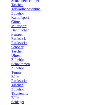
Schienbeinschoner
Taschen
Torwarthandschuhe
Zubehör
Kampfsport
Gürtel
Multisport
Handtücher
Pumpen
Rucksack
Rucksäcke
Schoner
Taschen
Uhren
Zubehör
Schwimmen
Zubehör
Tennis
Bälle
Rucksäcke
Taschen
Zubehör
Tischtennis
Bälle
Schläger