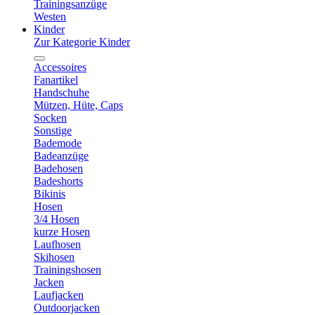
Trainingsanzüge
Westen
Kinder
Zur Kategorie Kinder
Accessoires
Fanartikel
Handschuhe
Mützen, Hüte, Caps
Socken
Sonstige
Bademode
Badeanzüge
Badehosen
Badeshorts
Bikinis
Hosen
3/4 Hosen
kurze Hosen
Laufhosen
Skihosen
Trainingshosen
Jacken
Laufjacken
Outdoorjacken