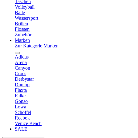
Taschen
Volleyball
Bälle
Wassersport
Brillen
Flossen
Zubehör
Marken
Zur Kategorie Marken
Adidas
Arena
Canyon
Crocs
Derbystar
Dunlop
Flaxta
Falke
Gonso
Lowa
Schöffel
Reebok
Venice Beach
SALE