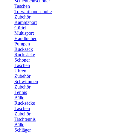
Schienbeinschoner
Taschen
Torwarthandschuhe
Zubehör
Kampfsport
Gürtel
Multisport
Handtücher
Pumpen
Rucksack
Rucksäcke
Schoner
Taschen
Uhren
Zubehör
Schwimmen
Zubehör
Tennis
Bälle
Rucksäcke
Taschen
Zubehör
Tischtennis
Bälle
Schläger