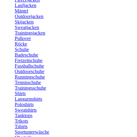
Laufjacken
Mäntel
Outdoorjacken
Skijacken
Sweatjacken
Trainingsjacken
Pullover
Röcke
Schuhe
Badeschuhe
Freizeitschuhe
Fussballschuhe
Outdoorschuhe
Runningschuhe
Tennisschuhe
Trainingsschuhe
Shirts
Langarmshirts
Poloshirts
Sweatshirts
Tanktops
Trikots
Tshirts
Sportunterwäsche