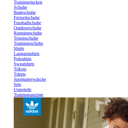
Trainingsjacken
Schuhe
Badeschuhe
Freizeitschuhe
Fussballschuhe
Outdoorschuhe
Runningschuhe
Tennisschuhe
Trainingsschuhe
Shirts
Langarmshirts
Poloshirts
Sweatshirts
Trikots
Tshirts
Sportunterwäsche
Sets
Unterteile
Trainingsanzüge