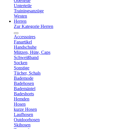
Oberteile
Unterteile
Trainingsanzüge
Westen
Herren
Zur Kategorie Herren
Accessoires
Fanartikel
Handschuhe
Mützen, Hüte, Caps
Schweißband
Socken
Sonstige
Tücher, Schals
Bademode
Badehosen
Bademäntel
Badeshorts
Hemden
Hosen
kurze Hosen
Laufhosen
Outdoorhosen
Skihosen