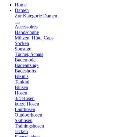
Home
Damen
Zur Kategorie Damen
Accessoires
Handschuhe
Mützen, Hüte, Caps
Socken
Sonstige
Tücher, Schals
Bademode
Badeanzüge
Badeshorts
Bikinis
Tankini
Blusen
Hosen
3/4 Hosen
kurze Hosen
Laufhosen
Outdoorhosen
Skihosen
Trainingshosen
Jacken
Fleecejacken