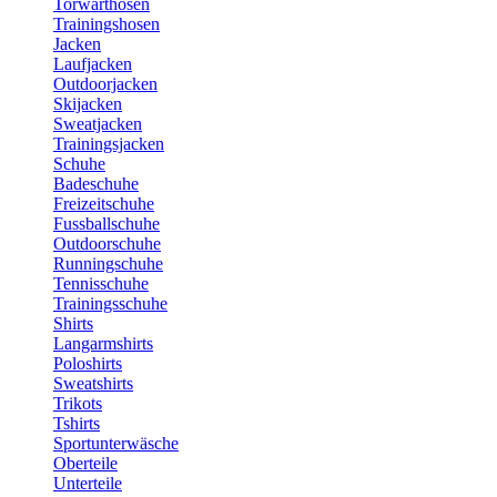
Torwarthosen
Trainingshosen
Jacken
Laufjacken
Outdoorjacken
Skijacken
Sweatjacken
Trainingsjacken
Schuhe
Badeschuhe
Freizeitschuhe
Fussballschuhe
Outdoorschuhe
Runningschuhe
Tennisschuhe
Trainingsschuhe
Shirts
Langarmshirts
Poloshirts
Sweatshirts
Trikots
Tshirts
Sportunterwäsche
Oberteile
Unterteile