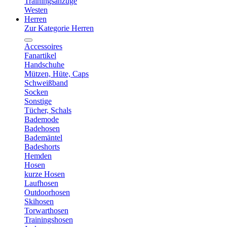
Trainingsanzüge
Westen
Herren
Zur Kategorie Herren
Accessoires
Fanartikel
Handschuhe
Mützen, Hüte, Caps
Schweißband
Socken
Sonstige
Tücher, Schals
Bademode
Badehosen
Bademäntel
Badeshorts
Hemden
Hosen
kurze Hosen
Laufhosen
Outdoorhosen
Skihosen
Torwarthosen
Trainingshosen