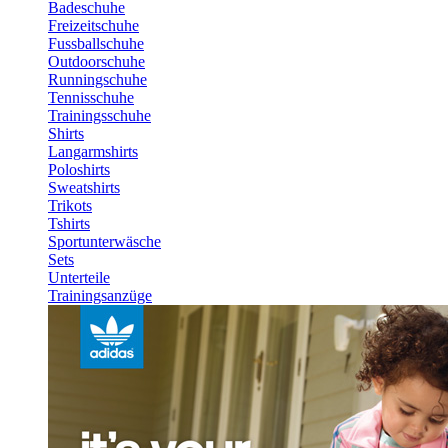
Badeschuhe
Freizeitschuhe
Fussballschuhe
Outdoorschuhe
Runningschuhe
Tennisschuhe
Trainingsschuhe
Shirts
Langarmshirts
Poloshirts
Sweatshirts
Trikots
Tshirts
Sportunterwäsche
Sets
Unterteile
Trainingsanzüge