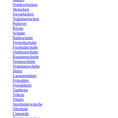
Outdoorjacken
Skijacken
Sweatjacken
Trainingsjacken
Pullover
Röcke
Schuhe
Badeschuhe
Freizeitschuhe
Fussballschuhe
Outdoorschuhe
Runningschuhe
Tennisschuhe
Trainingsschuhe
Shirts
Langarmshirts
Poloshirts
Sweatshirts
Tanktops
Trikots
Tshirts
Sportunterwäsche
Oberteile
Unterteile