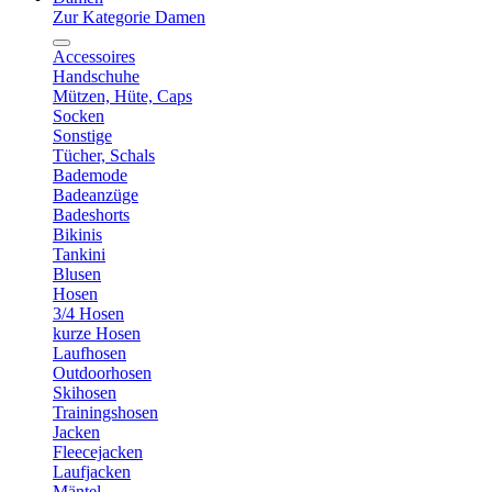
Zur Kategorie Damen
Accessoires
Handschuhe
Mützen, Hüte, Caps
Socken
Sonstige
Tücher, Schals
Bademode
Badeanzüge
Badeshorts
Bikinis
Tankini
Blusen
Hosen
3/4 Hosen
kurze Hosen
Laufhosen
Outdoorhosen
Skihosen
Trainingshosen
Jacken
Fleecejacken
Laufjacken
Mäntel