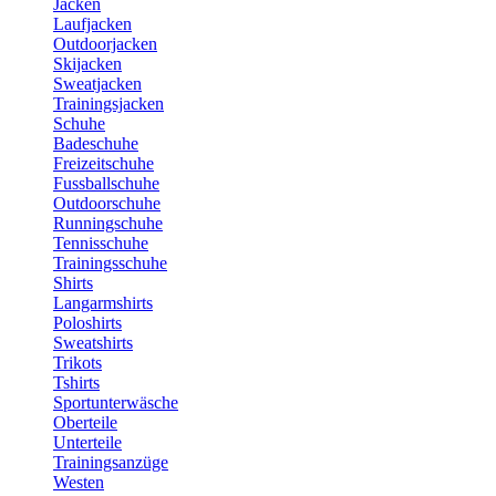
Jacken
Laufjacken
Outdoorjacken
Skijacken
Sweatjacken
Trainingsjacken
Schuhe
Badeschuhe
Freizeitschuhe
Fussballschuhe
Outdoorschuhe
Runningschuhe
Tennisschuhe
Trainingsschuhe
Shirts
Langarmshirts
Poloshirts
Sweatshirts
Trikots
Tshirts
Sportunterwäsche
Oberteile
Unterteile
Trainingsanzüge
Westen