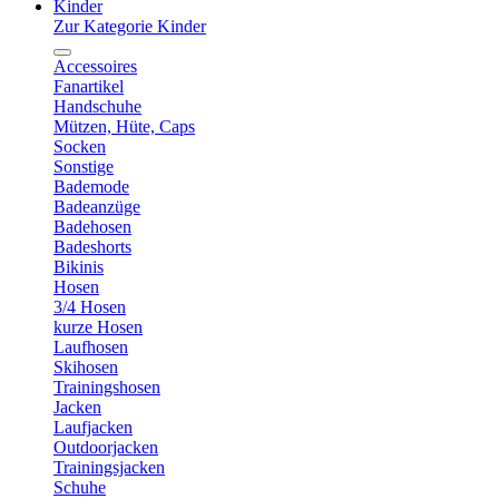
Kinder
Zur Kategorie Kinder
Accessoires
Fanartikel
Handschuhe
Mützen, Hüte, Caps
Socken
Sonstige
Bademode
Badeanzüge
Badehosen
Badeshorts
Bikinis
Hosen
3/4 Hosen
kurze Hosen
Laufhosen
Skihosen
Trainingshosen
Jacken
Laufjacken
Outdoorjacken
Trainingsjacken
Schuhe