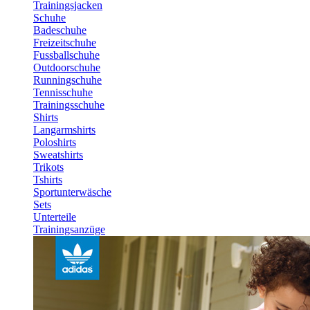
Trainingsjacken
Schuhe
Badeschuhe
Freizeitschuhe
Fussballschuhe
Outdoorschuhe
Runningschuhe
Tennisschuhe
Trainingsschuhe
Shirts
Langarmshirts
Poloshirts
Sweatshirts
Trikots
Tshirts
Sportunterwäsche
Sets
Unterteile
Trainingsanzüge