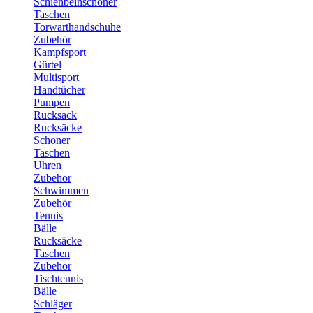
Schienbeinschoner
Taschen
Torwarthandschuhe
Zubehör
Kampfsport
Gürtel
Multisport
Handtücher
Pumpen
Rucksack
Rucksäcke
Schoner
Taschen
Uhren
Zubehör
Schwimmen
Zubehör
Tennis
Bälle
Rucksäcke
Taschen
Zubehör
Tischtennis
Bälle
Schläger