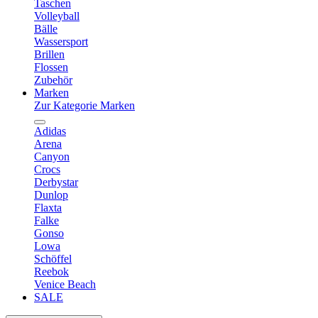
Taschen
Volleyball
Bälle
Wassersport
Brillen
Flossen
Zubehör
Marken
Zur Kategorie Marken
Adidas
Arena
Canyon
Crocs
Derbystar
Dunlop
Flaxta
Falke
Gonso
Lowa
Schöffel
Reebok
Venice Beach
SALE