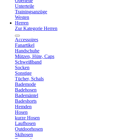
Oberteile
Unterteile
Trainingsanzüge
Westen
Herren
Zur Kategorie Herren
Accessoires
Fanartikel
Handschuhe
Mützen, Hüte, Caps
Schweißband
Socken
Sonstige
Tücher, Schals
Bademode
Badehosen
Bademäntel
Badeshorts
Hemden
Hosen
kurze Hosen
Laufhosen
Outdoorhosen
Skihosen