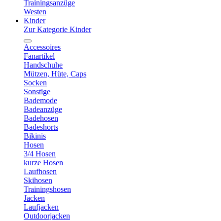
Trainingsanzüge
Westen
Kinder
Zur Kategorie Kinder
Accessoires
Fanartikel
Handschuhe
Mützen, Hüte, Caps
Socken
Sonstige
Bademode
Badeanzüge
Badehosen
Badeshorts
Bikinis
Hosen
3/4 Hosen
kurze Hosen
Laufhosen
Skihosen
Trainingshosen
Jacken
Laufjacken
Outdoorjacken