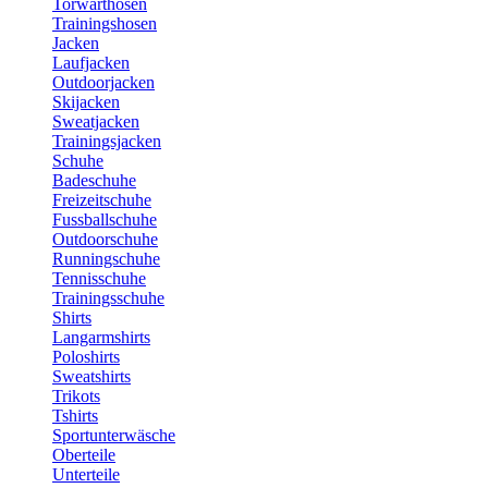
Torwarthosen
Trainingshosen
Jacken
Laufjacken
Outdoorjacken
Skijacken
Sweatjacken
Trainingsjacken
Schuhe
Badeschuhe
Freizeitschuhe
Fussballschuhe
Outdoorschuhe
Runningschuhe
Tennisschuhe
Trainingsschuhe
Shirts
Langarmshirts
Poloshirts
Sweatshirts
Trikots
Tshirts
Sportunterwäsche
Oberteile
Unterteile