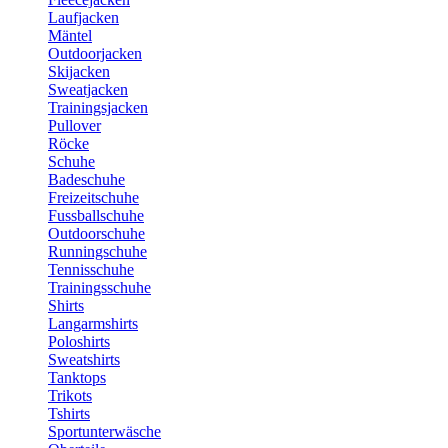
Laufjacken
Mäntel
Outdoorjacken
Skijacken
Sweatjacken
Trainingsjacken
Pullover
Röcke
Schuhe
Badeschuhe
Freizeitschuhe
Fussballschuhe
Outdoorschuhe
Runningschuhe
Tennisschuhe
Trainingsschuhe
Shirts
Langarmshirts
Poloshirts
Sweatshirts
Tanktops
Trikots
Tshirts
Sportunterwäsche