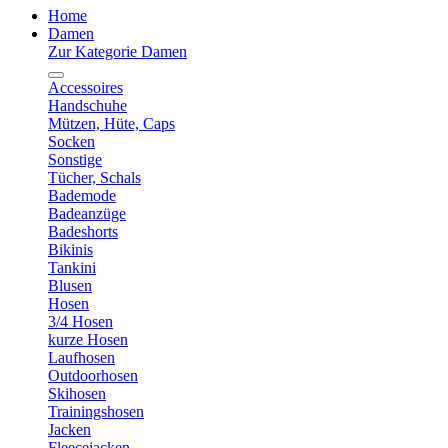
Home
Damen
Zur Kategorie Damen
Accessoires
Handschuhe
Mützen, Hüte, Caps
Socken
Sonstige
Tücher, Schals
Bademode
Badeanzüge
Badeshorts
Bikinis
Tankini
Blusen
Hosen
3/4 Hosen
kurze Hosen
Laufhosen
Outdoorhosen
Skihosen
Trainingshosen
Jacken
Fleecejacken