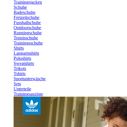
Trainingsjacken
Schuhe
Badeschuhe
Freizeitschuhe
Fussballschuhe
Outdoorschuhe
Runningschuhe
Tennisschuhe
Trainingsschuhe
Shirts
Langarmshirts
Poloshirts
Sweatshirts
Trikots
Tshirts
Sportunterwäsche
Sets
Unterteile
Trainingsanzüge