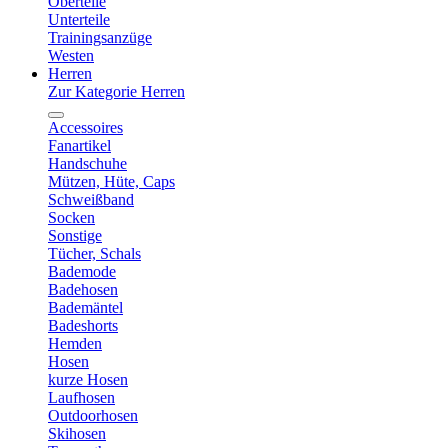
Oberteile
Unterteile
Trainingsanzüge
Westen
Herren
Zur Kategorie Herren
Accessoires
Fanartikel
Handschuhe
Mützen, Hüte, Caps
Schweißband
Socken
Sonstige
Tücher, Schals
Bademode
Badehosen
Bademäntel
Badeshorts
Hemden
Hosen
kurze Hosen
Laufhosen
Outdoorhosen
Skihosen