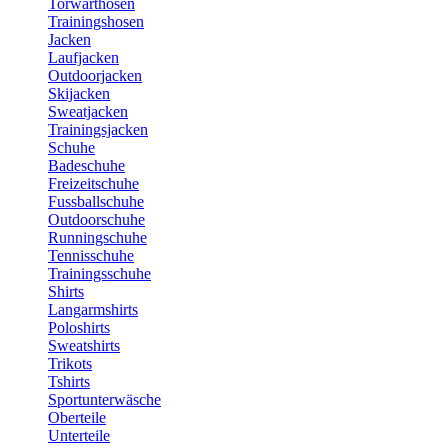
Torwarthosen
Trainingshosen
Jacken
Laufjacken
Outdoorjacken
Skijacken
Sweatjacken
Trainingsjacken
Schuhe
Badeschuhe
Freizeitschuhe
Fussballschuhe
Outdoorschuhe
Runningschuhe
Tennisschuhe
Trainingsschuhe
Shirts
Langarmshirts
Poloshirts
Sweatshirts
Trikots
Tshirts
Sportunterwäsche
Oberteile
Unterteile