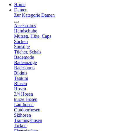
Home
Damen
Zur Kategorie Damen
Accessoires
Handschuhe
Mützen, Hüte, Caps
Socken
Sonstige
Tücher, Schals
Bademode
Badeanzüge
Badeshorts
Bikinis
Tankini
Blusen
Hosen
3/4 Hosen
kurze Hosen
Laufhosen
Outdoorhosen
Skihosen
Trainingshosen
Jacken
Fleecejacken