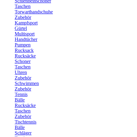
Schienbeinschoner
Taschen
Torwarthandschuhe
Zubehör
Kampfsport
Gürtel
Multisport
Handtücher
Pumpen
Rucksack
Rucksäcke
Schoner
Taschen
Uhren
Zubehör
Schwimmen
Zubehör
Tennis
Bälle
Rucksäcke
Taschen
Zubehör
Tischtennis
Bälle
Schläger