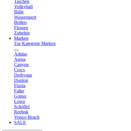
Taschen
Volleyball
Bälle
Wassersport
Brillen
Flossen
Zubehör
Marken
Zur Kategorie Marken
Adidas
Arena
Canyon
Crocs
Derbystar
Dunlop
Flaxta
Falke
Gonso
Lowa
Schöffel
Reebok
Venice Beach
SALE