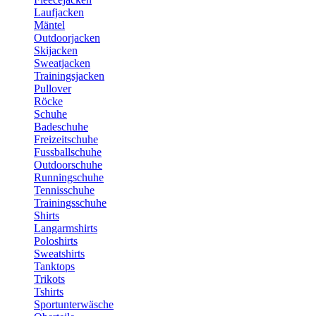
Laufjacken
Mäntel
Outdoorjacken
Skijacken
Sweatjacken
Trainingsjacken
Pullover
Röcke
Schuhe
Badeschuhe
Freizeitschuhe
Fussballschuhe
Outdoorschuhe
Runningschuhe
Tennisschuhe
Trainingsschuhe
Shirts
Langarmshirts
Poloshirts
Sweatshirts
Tanktops
Trikots
Tshirts
Sportunterwäsche