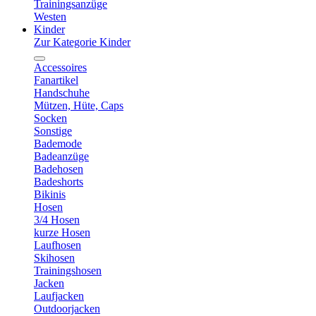
Trainingsanzüge
Westen
Kinder
Zur Kategorie Kinder
Accessoires
Fanartikel
Handschuhe
Mützen, Hüte, Caps
Socken
Sonstige
Bademode
Badeanzüge
Badehosen
Badeshorts
Bikinis
Hosen
3/4 Hosen
kurze Hosen
Laufhosen
Skihosen
Trainingshosen
Jacken
Laufjacken
Outdoorjacken