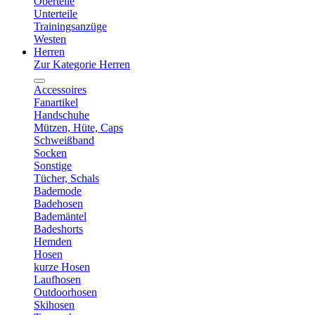
Oberteile
Unterteile
Trainingsanzüge
Westen
Herren
Zur Kategorie Herren
Accessoires
Fanartikel
Handschuhe
Mützen, Hüte, Caps
Schweißband
Socken
Sonstige
Tücher, Schals
Bademode
Badehosen
Bademäntel
Badeshorts
Hemden
Hosen
kurze Hosen
Laufhosen
Outdoorhosen
Skihosen