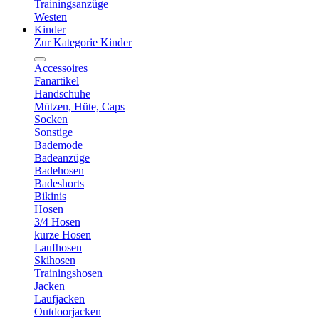
Trainingsanzüge
Westen
Kinder
Zur Kategorie Kinder
Accessoires
Fanartikel
Handschuhe
Mützen, Hüte, Caps
Socken
Sonstige
Bademode
Badeanzüge
Badehosen
Badeshorts
Bikinis
Hosen
3/4 Hosen
kurze Hosen
Laufhosen
Skihosen
Trainingshosen
Jacken
Laufjacken
Outdoorjacken