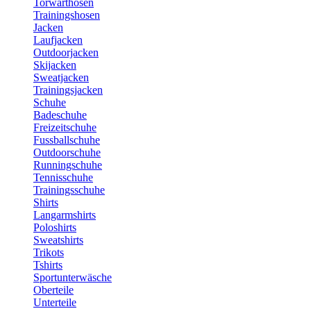
Torwarthosen
Trainingshosen
Jacken
Laufjacken
Outdoorjacken
Skijacken
Sweatjacken
Trainingsjacken
Schuhe
Badeschuhe
Freizeitschuhe
Fussballschuhe
Outdoorschuhe
Runningschuhe
Tennisschuhe
Trainingsschuhe
Shirts
Langarmshirts
Poloshirts
Sweatshirts
Trikots
Tshirts
Sportunterwäsche
Oberteile
Unterteile