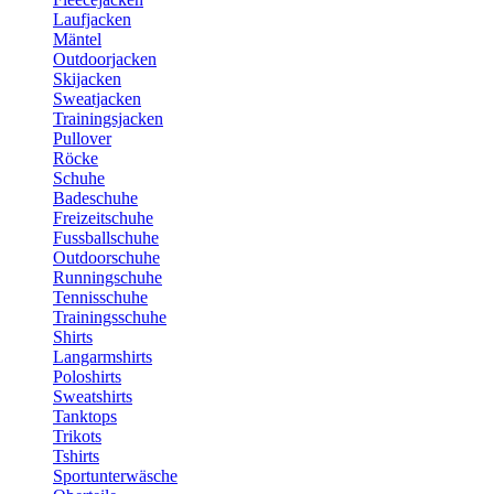
Laufjacken
Mäntel
Outdoorjacken
Skijacken
Sweatjacken
Trainingsjacken
Pullover
Röcke
Schuhe
Badeschuhe
Freizeitschuhe
Fussballschuhe
Outdoorschuhe
Runningschuhe
Tennisschuhe
Trainingsschuhe
Shirts
Langarmshirts
Poloshirts
Sweatshirts
Tanktops
Trikots
Tshirts
Sportunterwäsche