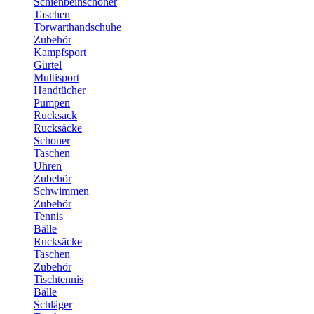
Schienbeinschoner
Taschen
Torwarthandschuhe
Zubehör
Kampfsport
Gürtel
Multisport
Handtücher
Pumpen
Rucksack
Rucksäcke
Schoner
Taschen
Uhren
Zubehör
Schwimmen
Zubehör
Tennis
Bälle
Rucksäcke
Taschen
Zubehör
Tischtennis
Bälle
Schläger