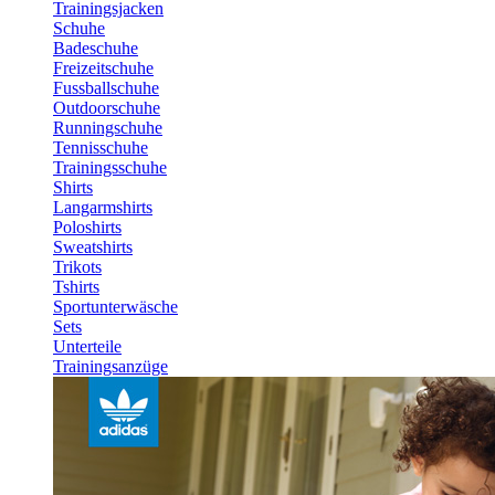
Trainingsjacken
Schuhe
Badeschuhe
Freizeitschuhe
Fussballschuhe
Outdoorschuhe
Runningschuhe
Tennisschuhe
Trainingsschuhe
Shirts
Langarmshirts
Poloshirts
Sweatshirts
Trikots
Tshirts
Sportunterwäsche
Sets
Unterteile
Trainingsanzüge