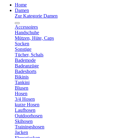
Home
Damen
Zur Kategorie Damen
Accessoires
Handschuhe
Mützen, Hüte, Caps
Socken
Sonstige
Tücher, Schals
Bademode
Badeanzüge
Badeshorts
Bikinis
Tankini
Blusen
Hosen
3/4 Hosen
kurze Hosen
Laufhosen
Outdoorhosen
Skihosen
Trainingshosen
Jacken
Fleecejacken