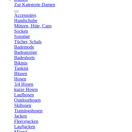
Zur Kategorie Damen
Accessoires
Handschuhe
Mützen, Hüte, Caps
Socken
Sonstige
Tücher, Schals
Bademode
Badeanzüge
Badeshorts
Bikinis
Tankini
Blusen
Hosen
3/4 Hosen
kurze Hosen
Laufhosen
Outdoorhosen
Skihosen
Trainingshosen
Jacken
Fleecejacken
Laufjacken
Mäntel