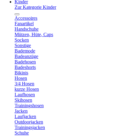
Kinder
Zur Kategorie Kinder
Accessoires
Fanartikel
Handschuhe
Mützen, Hüte, Caps
Socken
Sonstige
Bademode
Badeanzüge
Badehosen
Badeshorts
Bikinis
Hosen
3/4 Hosen
kurze Hosen
Laufhosen
Skihosen
Trainingshosen
Jacken
Laufjacken
Outdoorjacken
Trainingsjacken
Schuhe