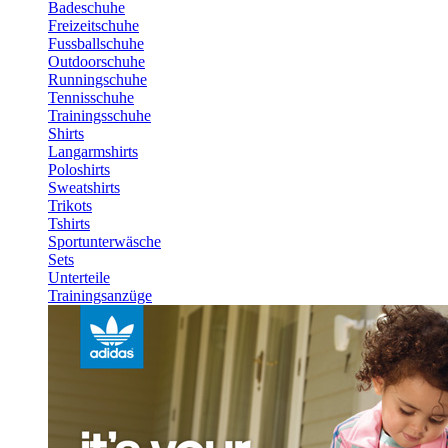
Badeschuhe
Freizeitschuhe
Fussballschuhe
Outdoorschuhe
Runningschuhe
Tennisschuhe
Trainingsschuhe
Shirts
Langarmshirts
Poloshirts
Sweatshirts
Trikots
Tshirts
Sportunterwäsche
Sets
Unterteile
Trainingsanzüge