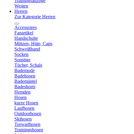
Trainingsanzüge
Westen
Herren
Zur Kategorie Herren
Accessoires
Fanartikel
Handschuhe
Mützen, Hüte, Caps
Schweißband
Socken
Sonstige
Tücher, Schals
Bademode
Badehosen
Bademäntel
Badeshorts
Hemden
Hosen
kurze Hosen
Laufhosen
Outdoorhosen
Skihosen
Torwarthosen
Trainingshosen