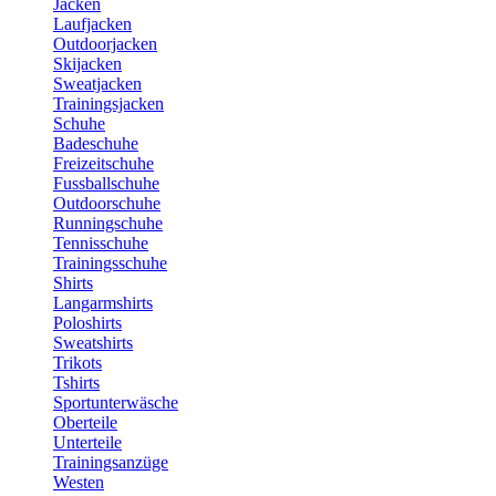
Jacken
Laufjacken
Outdoorjacken
Skijacken
Sweatjacken
Trainingsjacken
Schuhe
Badeschuhe
Freizeitschuhe
Fussballschuhe
Outdoorschuhe
Runningschuhe
Tennisschuhe
Trainingsschuhe
Shirts
Langarmshirts
Poloshirts
Sweatshirts
Trikots
Tshirts
Sportunterwäsche
Oberteile
Unterteile
Trainingsanzüge
Westen