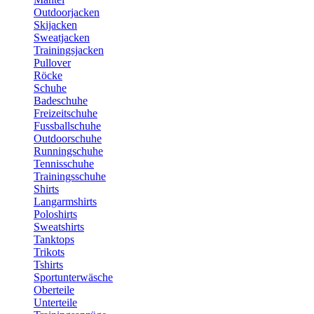
Outdoorjacken
Skijacken
Sweatjacken
Trainingsjacken
Pullover
Röcke
Schuhe
Badeschuhe
Freizeitschuhe
Fussballschuhe
Outdoorschuhe
Runningschuhe
Tennisschuhe
Trainingsschuhe
Shirts
Langarmshirts
Poloshirts
Sweatshirts
Tanktops
Trikots
Tshirts
Sportunterwäsche
Oberteile
Unterteile