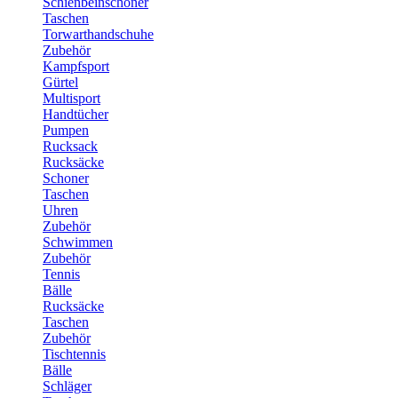
Schienbeinschoner
Taschen
Torwarthandschuhe
Zubehör
Kampfsport
Gürtel
Multisport
Handtücher
Pumpen
Rucksack
Rucksäcke
Schoner
Taschen
Uhren
Zubehör
Schwimmen
Zubehör
Tennis
Bälle
Rucksäcke
Taschen
Zubehör
Tischtennis
Bälle
Schläger