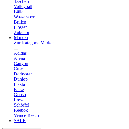
Taschen
Volleyball
Bälle
Wassersport
Brillen
Flossen
Zubehör
Marken
Zur Kategorie Marken
Adidas
Arena
Canyon
Crocs
Derbystar
Dunlop
Flaxta
Falke
Gonso
Lowa
Schöffel
Reebok
Venice Beach
SALE