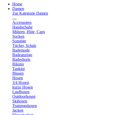
Home
Damen
Zur Kategorie Damen
Accessoires
Handschuhe
Mützen, Hüte, Caps
Socken
Sonstige
Tücher, Schals
Bademode
Badeanzüge
Badeshorts
Bikinis
Tankini
Blusen
Hosen
3/4 Hosen
kurze Hosen
Laufhosen
Outdoorhosen
Skihosen
Trainingshosen
Jacken
Fleecejacken