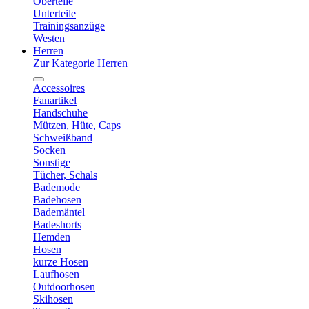
Oberteile
Unterteile
Trainingsanzüge
Westen
Herren
Zur Kategorie Herren
Accessoires
Fanartikel
Handschuhe
Mützen, Hüte, Caps
Schweißband
Socken
Sonstige
Tücher, Schals
Bademode
Badehosen
Bademäntel
Badeshorts
Hemden
Hosen
kurze Hosen
Laufhosen
Outdoorhosen
Skihosen