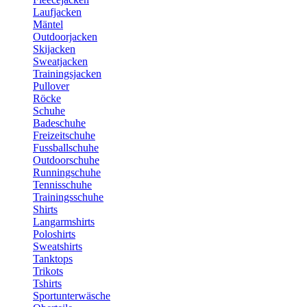
Laufjacken
Mäntel
Outdoorjacken
Skijacken
Sweatjacken
Trainingsjacken
Pullover
Röcke
Schuhe
Badeschuhe
Freizeitschuhe
Fussballschuhe
Outdoorschuhe
Runningschuhe
Tennisschuhe
Trainingsschuhe
Shirts
Langarmshirts
Poloshirts
Sweatshirts
Tanktops
Trikots
Tshirts
Sportunterwäsche