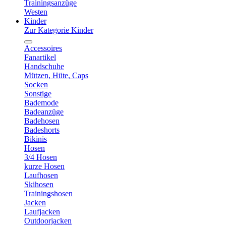
Trainingsanzüge
Westen
Kinder
Zur Kategorie Kinder
Accessoires
Fanartikel
Handschuhe
Mützen, Hüte, Caps
Socken
Sonstige
Bademode
Badeanzüge
Badehosen
Badeshorts
Bikinis
Hosen
3/4 Hosen
kurze Hosen
Laufhosen
Skihosen
Trainingshosen
Jacken
Laufjacken
Outdoorjacken