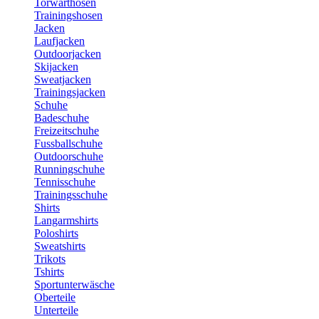
Torwarthosen
Trainingshosen
Jacken
Laufjacken
Outdoorjacken
Skijacken
Sweatjacken
Trainingsjacken
Schuhe
Badeschuhe
Freizeitschuhe
Fussballschuhe
Outdoorschuhe
Runningschuhe
Tennisschuhe
Trainingsschuhe
Shirts
Langarmshirts
Poloshirts
Sweatshirts
Trikots
Tshirts
Sportunterwäsche
Oberteile
Unterteile