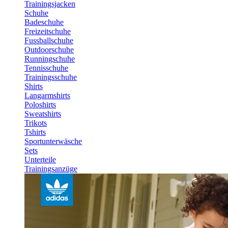
Trainingsjacken
Schuhe
Badeschuhe
Freizeitschuhe
Fussballschuhe
Outdoorschuhe
Runningschuhe
Tennisschuhe
Trainingsschuhe
Shirts
Langarmshirts
Poloshirts
Sweatshirts
Trikots
Tshirts
Sportunterwäsche
Sets
Unterteile
Trainingsanzüge