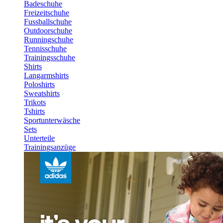
Badeschuhe
Freizeitschuhe
Fussballschuhe
Outdoorschuhe
Runningschuhe
Tennisschuhe
Trainingsschuhe
Shirts
Langarmshirts
Poloshirts
Sweatshirts
Trikots
Tshirts
Sportunterwäsche
Sets
Unterteile
Trainingsanzüge