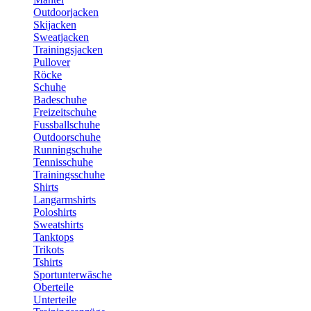
Outdoorjacken
Skijacken
Sweatjacken
Trainingsjacken
Pullover
Röcke
Schuhe
Badeschuhe
Freizeitschuhe
Fussballschuhe
Outdoorschuhe
Runningschuhe
Tennisschuhe
Trainingsschuhe
Shirts
Langarmshirts
Poloshirts
Sweatshirts
Tanktops
Trikots
Tshirts
Sportunterwäsche
Oberteile
Unterteile