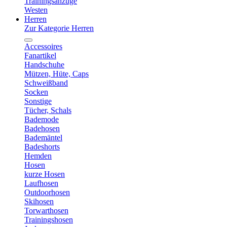
Trainingsanzüge
Westen
Herren
Zur Kategorie Herren
Accessoires
Fanartikel
Handschuhe
Mützen, Hüte, Caps
Schweißband
Socken
Sonstige
Tücher, Schals
Bademode
Badehosen
Bademäntel
Badeshorts
Hemden
Hosen
kurze Hosen
Laufhosen
Outdoorhosen
Skihosen
Torwarthosen
Trainingshosen