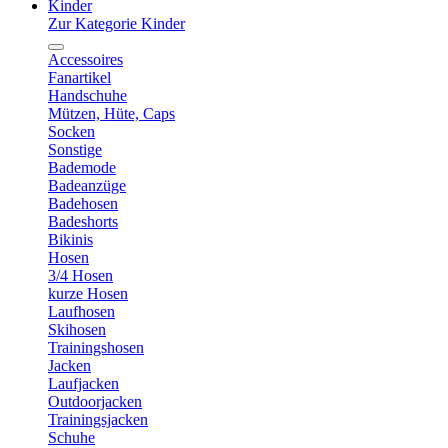
Kinder
Zur Kategorie Kinder
Accessoires
Fanartikel
Handschuhe
Mützen, Hüte, Caps
Socken
Sonstige
Bademode
Badeanzüge
Badehosen
Badeshorts
Bikinis
Hosen
3/4 Hosen
kurze Hosen
Laufhosen
Skihosen
Trainingshosen
Jacken
Laufjacken
Outdoorjacken
Trainingsjacken
Schuhe