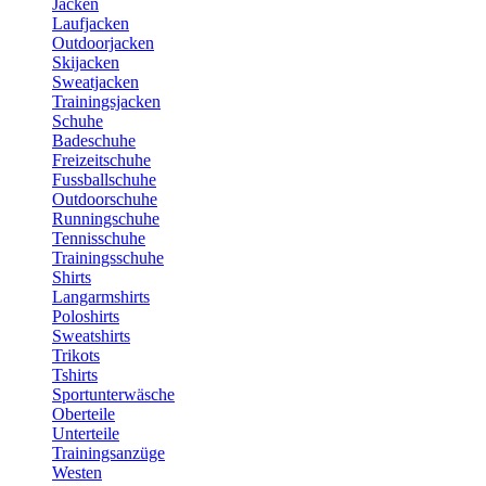
Jacken
Laufjacken
Outdoorjacken
Skijacken
Sweatjacken
Trainingsjacken
Schuhe
Badeschuhe
Freizeitschuhe
Fussballschuhe
Outdoorschuhe
Runningschuhe
Tennisschuhe
Trainingsschuhe
Shirts
Langarmshirts
Poloshirts
Sweatshirts
Trikots
Tshirts
Sportunterwäsche
Oberteile
Unterteile
Trainingsanzüge
Westen