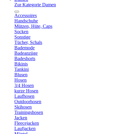
Zur Kategorie Damen
Accessoires
Handschuhe
Mützen, Hüte, Caps
Socken
Sonstige
Tücher, Schals
Bademode
Badeanzüge
Badeshorts
Bikinis
Tankini
Blusen
Hosen
3/4 Hosen
kurze Hosen
Laufhosen
Outdoorhosen
Skihosen
Trainingshosen
Jacken
Fleecejacken
Laufjacken
Mäntel