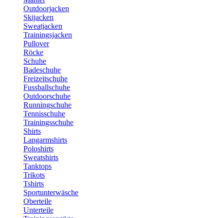
Outdoorjacken
Skijacken
Sweatjacken
Trainingsjacken
Pullover
Röcke
Schuhe
Badeschuhe
Freizeitschuhe
Fussballschuhe
Outdoorschuhe
Runningschuhe
Tennisschuhe
Trainingsschuhe
Shirts
Langarmshirts
Poloshirts
Sweatshirts
Tanktops
Trikots
Tshirts
Sportunterwäsche
Oberteile
Unterteile