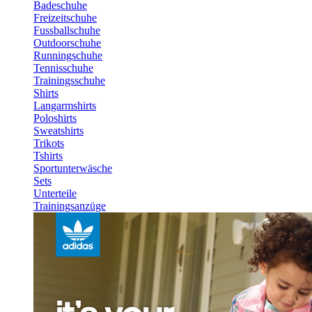
Badeschuhe
Freizeitschuhe
Fussballschuhe
Outdoorschuhe
Runningschuhe
Tennisschuhe
Trainingsschuhe
Shirts
Langarmshirts
Poloshirts
Sweatshirts
Trikots
Tshirts
Sportunterwäsche
Sets
Unterteile
Trainingsanzüge