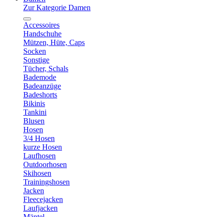
Zur Kategorie Damen
Accessoires
Handschuhe
Mützen, Hüte, Caps
Socken
Sonstige
Tücher, Schals
Bademode
Badeanzüge
Badeshorts
Bikinis
Tankini
Blusen
Hosen
3/4 Hosen
kurze Hosen
Laufhosen
Outdoorhosen
Skihosen
Trainingshosen
Jacken
Fleecejacken
Laufjacken
Mäntel