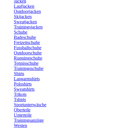
Jacken
Laufjacken
Outdoorjacken
Skijacken
Sweatjacken
Trainingsjacken
Schuhe
Badeschuhe
Freizeitschuhe
Fussballschuhe
Outdoorschuhe
Runningschuhe
Tennisschuhe
Trainingsschuhe
Shirts
Langarmshirts
Poloshirts
Sweatshirts
Trikots
Tshirts
Sportunterwäsche
Oberteile
Unterteile
Trainingsanzüge
Westen