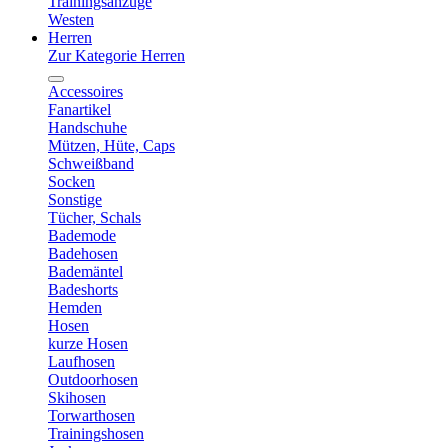
Trainingsanzüge
Westen
Herren
Zur Kategorie Herren
Accessoires
Fanartikel
Handschuhe
Mützen, Hüte, Caps
Schweißband
Socken
Sonstige
Tücher, Schals
Bademode
Badehosen
Bademäntel
Badeshorts
Hemden
Hosen
kurze Hosen
Laufhosen
Outdoorhosen
Skihosen
Torwarthosen
Trainingshosen