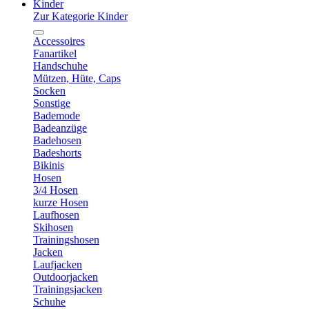
Kinder
Zur Kategorie Kinder
Accessoires
Fanartikel
Handschuhe
Mützen, Hüte, Caps
Socken
Sonstige
Bademode
Badeanzüge
Badehosen
Badeshorts
Bikinis
Hosen
3/4 Hosen
kurze Hosen
Laufhosen
Skihosen
Trainingshosen
Jacken
Laufjacken
Outdoorjacken
Trainingsjacken
Schuhe