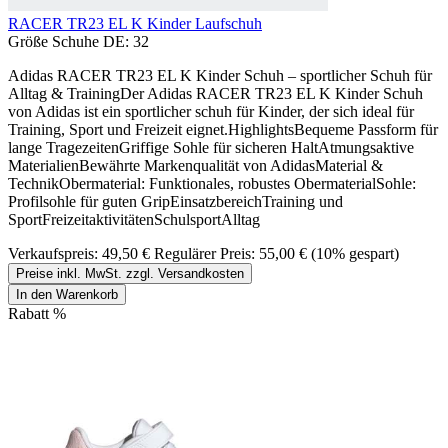
RACER TR23 EL K Kinder Laufschuh
Größe Schuhe DE:
32
Adidas RACER TR23 EL K Kinder Schuh – sportlicher Schuh für
Alltag & TrainingDer Adidas RACER TR23 EL K Kinder Schuh
von Adidas ist ein sportlicher schuh für Kinder, der sich ideal für
Training, Sport und Freizeit eignet.HighlightsBequeme Passform für
lange TragezeitenGriffige Sohle für sicheren HaltAtmungsaktive
MaterialienBewährte Markenqualität von AdidasMaterial &
TechnikObermaterial: Funktionales, robustes ObermaterialSohle:
Profilsohle für guten GripEinsatzbereichTraining und
SportFreizeitaktivitätenSchulsportAlltag
Verkaufspreis:
49,50 €
Regulärer Preis:
55,00 €
(10% gespart)
Preise inkl. MwSt. zzgl. Versandkosten
In den Warenkorb
Rabatt
%