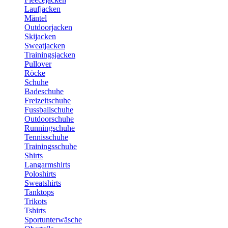
Laufjacken
Mäntel
Outdoorjacken
Skijacken
Sweatjacken
Trainingsjacken
Pullover
Röcke
Schuhe
Badeschuhe
Freizeitschuhe
Fussballschuhe
Outdoorschuhe
Runningschuhe
Tennisschuhe
Trainingsschuhe
Shirts
Langarmshirts
Poloshirts
Sweatshirts
Tanktops
Trikots
Tshirts
Sportunterwäsche