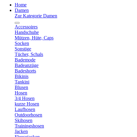
Home
Damen
Zur Kategorie Damen
Accessoires
Handschuhe
Mützen, Hüte, Caps
Socken
Sonstige
Tücher, Schals
Bademode
Badeanzüge
Badeshorts
Bikinis
Tankini
Blusen
Hosen
3/4 Hosen
kurze Hosen
Laufhosen
Outdoorhosen
Skihosen
Trainingshosen
Jacken
Fleecejacken