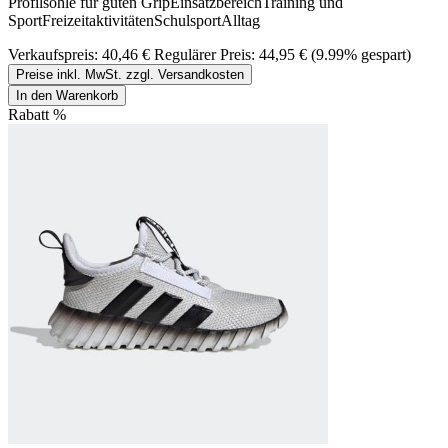
Profilsohle für guten GripEinsatzbereichTraining und
SportFreizeitaktivitätenSchulsportAlltag
Verkaufspreis:
40,46 €
Regulärer Preis:
44,95 €
(9.99% gespart)
Preise inkl. MwSt. zzgl. Versandkosten
In den Warenkorb
Rabatt
%