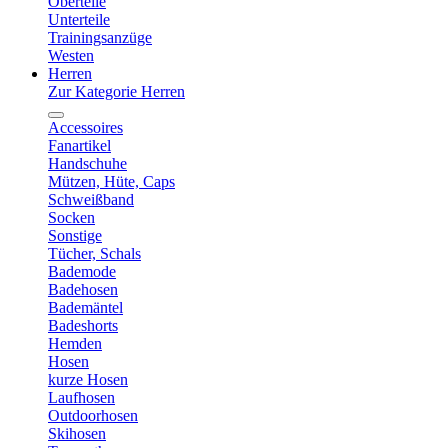
Oberteile
Unterteile
Trainingsanzüge
Westen
Herren
Zur Kategorie Herren
Accessoires
Fanartikel
Handschuhe
Mützen, Hüte, Caps
Schweißband
Socken
Sonstige
Tücher, Schals
Bademode
Badehosen
Bademäntel
Badeshorts
Hemden
Hosen
kurze Hosen
Laufhosen
Outdoorhosen
Skihosen