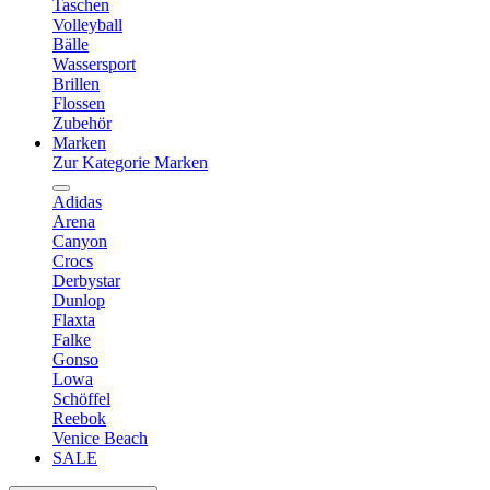
Taschen
Volleyball
Bälle
Wassersport
Brillen
Flossen
Zubehör
Marken
Zur Kategorie Marken
Adidas
Arena
Canyon
Crocs
Derbystar
Dunlop
Flaxta
Falke
Gonso
Lowa
Schöffel
Reebok
Venice Beach
SALE