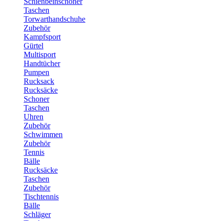
Schienbeinschoner
Taschen
Torwarthandschuhe
Zubehör
Kampfsport
Gürtel
Multisport
Handtücher
Pumpen
Rucksack
Rucksäcke
Schoner
Taschen
Uhren
Zubehör
Schwimmen
Zubehör
Tennis
Bälle
Rucksäcke
Taschen
Zubehör
Tischtennis
Bälle
Schläger