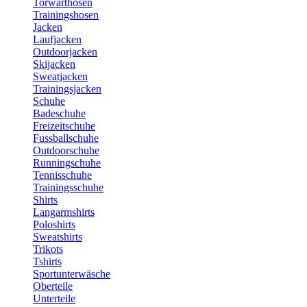
Torwarthosen
Trainingshosen
Jacken
Laufjacken
Outdoorjacken
Skijacken
Sweatjacken
Trainingsjacken
Schuhe
Badeschuhe
Freizeitschuhe
Fussballschuhe
Outdoorschuhe
Runningschuhe
Tennisschuhe
Trainingsschuhe
Shirts
Langarmshirts
Poloshirts
Sweatshirts
Trikots
Tshirts
Sportunterwäsche
Oberteile
Unterteile