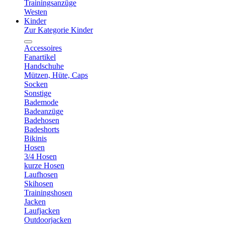
Trainingsanzüge
Westen
Kinder
Zur Kategorie Kinder
Accessoires
Fanartikel
Handschuhe
Mützen, Hüte, Caps
Socken
Sonstige
Bademode
Badeanzüge
Badehosen
Badeshorts
Bikinis
Hosen
3/4 Hosen
kurze Hosen
Laufhosen
Skihosen
Trainingshosen
Jacken
Laufjacken
Outdoorjacken