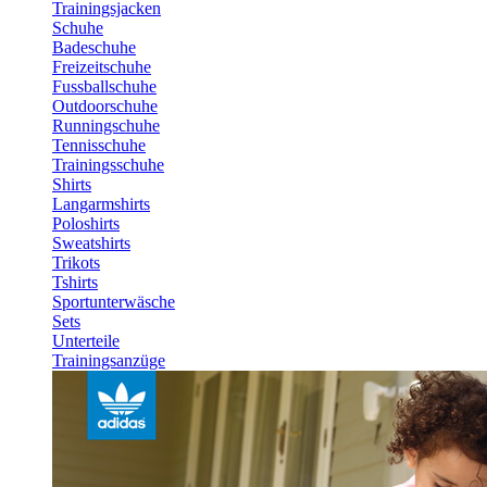
Trainingsjacken
Schuhe
Badeschuhe
Freizeitschuhe
Fussballschuhe
Outdoorschuhe
Runningschuhe
Tennisschuhe
Trainingsschuhe
Shirts
Langarmshirts
Poloshirts
Sweatshirts
Trikots
Tshirts
Sportunterwäsche
Sets
Unterteile
Trainingsanzüge