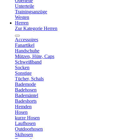
Oberteile
Unterteile
Trainingsanzüge
Westen
Herren
Zur Kategorie Herren
Accessoires
Fanartikel
Handschuhe
Mützen, Hüte, Caps
Schweißband
Socken
Sonstige
Tücher, Schals
Bademode
Badehosen
Bademäntel
Badeshorts
Hemden
Hosen
kurze Hosen
Laufhosen
Outdoorhosen
Skihosen