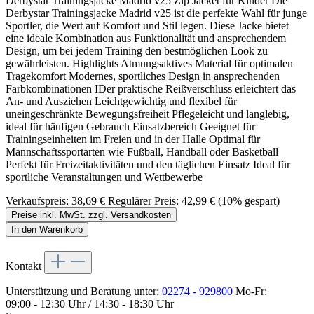
Derbystar Trainingsjacke Madrid v25 Zip Jacket für Kinder Die
Derbystar Trainingsjacke Madrid v25 ist die perfekte Wahl für junge
Sportler, die Wert auf Komfort und Stil legen. Diese Jacke bietet
eine ideale Kombination aus Funktionalität und ansprechendem
Design, um bei jedem Training den bestmöglichen Look zu
gewährleisten. Highlights Atmungsaktives Material für optimalen
Tragekomfort Modernes, sportliches Design in ansprechenden
Farbkombinationen IDer praktische Reißverschluss erleichtert das
An- und Ausziehen Leichtgewichtig und flexibel für
uneingeschränkte Bewegungsfreiheit Pflegeleicht und langlebig,
ideal für häufigen Gebrauch Einsatzbereich Geeignet für
Trainingseinheiten im Freien und in der Halle Optimal für
Mannschaftssportarten wie Fußball, Handball oder Basketball
Perfekt für Freizeitaktivitäten und den täglichen Einsatz Ideal für
sportliche Veranstaltungen und Wettbewerbe
Verkaufspreis:
38,69 €
Regulärer Preis:
42,99 €
(10% gespart)
Preise inkl. MwSt. zzgl. Versandkosten
In den Warenkorb
Kontakt
Unterstützung und Beratung unter:
02274 - 929800
Mo-Fr:
09:00 - 12:30 Uhr / 14:30 - 18:30 Uhr