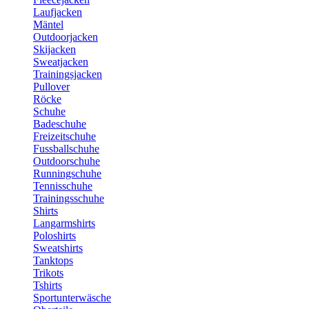
Laufjacken
Mäntel
Outdoorjacken
Skijacken
Sweatjacken
Trainingsjacken
Pullover
Röcke
Schuhe
Badeschuhe
Freizeitschuhe
Fussballschuhe
Outdoorschuhe
Runningschuhe
Tennisschuhe
Trainingsschuhe
Shirts
Langarmshirts
Poloshirts
Sweatshirts
Tanktops
Trikots
Tshirts
Sportunterwäsche