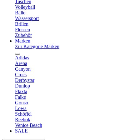
Taschen
Volleyball
Bälle
Wassersport
Brillen
Flossen
Zubehör
Marken
Zur Kategorie Marken
Adidas
Arena
Canyon
Crocs
Derbystar
Dunlop
Flaxta
Falke
Gonso
Lowa
Schöffel
Reebok
Venice Beach
SALE