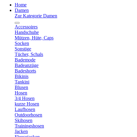
Home
Damen
Zur Kategorie Damen
Accessoires
Handschuhe
Mützen, Hüte, Caps
Socken
Sonstige
Tücher, Schals
Bademode
Badeanzüge
Badeshorts
Bikinis
Tankini
Blusen
Hosen
3/4 Hosen
kurze Hosen
Laufhosen
Outdoorhosen
Skihosen
Trainingshosen
Jacken
Fleecejacken