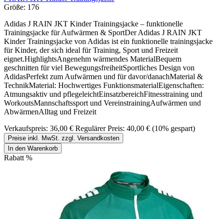
Größe:
176
Adidas J RAIN JKT Kinder Trainingsjacke – funktionelle
Trainingsjacke für Aufwärmen & SportDer Adidas J RAIN JKT
Kinder Trainingsjacke von Adidas ist ein funktionelle trainingsjacke
für Kinder, der sich ideal für Training, Sport und Freizeit
eignet.HighlightsAngenehm wärmendes MaterialBequem
geschnitten für viel BewegungsfreiheitSportliches Design von
AdidasPerfekt zum Aufwärmen und für davor/danachMaterial &
TechnikMaterial: Hochwertiges FunktionsmaterialEigenschaften:
Atmungsaktiv und pflegeleichtEinsatzbereichFitnesstraining und
WorkoutsMannschaftssport und VereinstrainingAufwärmen und
AbwärmenAlltag und Freizeit
Verkaufspreis:
36,00 €
Regulärer Preis:
40,00 €
(10% gespart)
Preise inkl. MwSt. zzgl. Versandkosten
In den Warenkorb
Rabatt
%