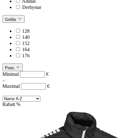
Adidas
Derbystar
Größe
128
140
152
164
176
Preis
Minimal
€
–
Maximal
€
Rabatt
%