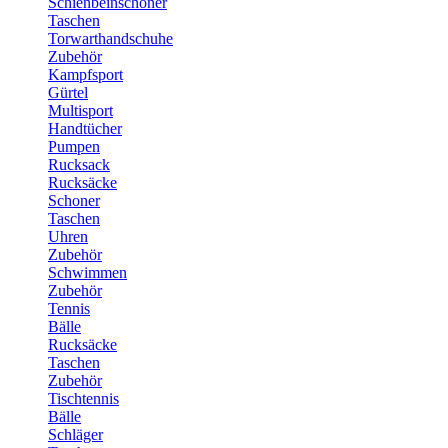
Schienbeinschoner
Taschen
Torwarthandschuhe
Zubehör
Kampfsport
Gürtel
Multisport
Handtücher
Pumpen
Rucksack
Rucksäcke
Schoner
Taschen
Uhren
Zubehör
Schwimmen
Zubehör
Tennis
Bälle
Rucksäcke
Taschen
Zubehör
Tischtennis
Bälle
Schläger