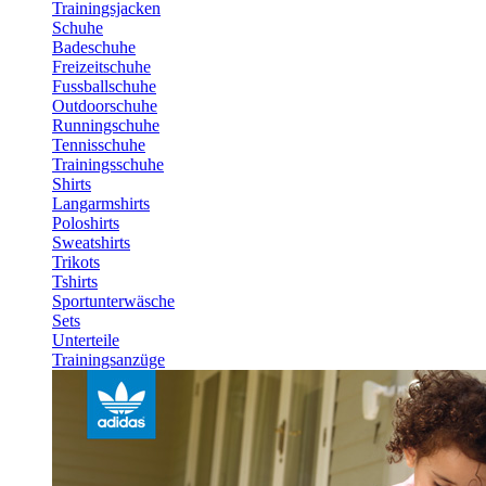
Trainingsjacken
Schuhe
Badeschuhe
Freizeitschuhe
Fussballschuhe
Outdoorschuhe
Runningschuhe
Tennisschuhe
Trainingsschuhe
Shirts
Langarmshirts
Poloshirts
Sweatshirts
Trikots
Tshirts
Sportunterwäsche
Sets
Unterteile
Trainingsanzüge