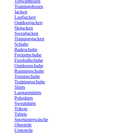
Torwarthosen
Trainingshosen
Jacken
Laufjacken
Outdoorjacken
Skijacken
Sweatjacken
Trainingsjacken
Schuhe
Badeschuhe
Freizeitschuhe
Fussballschuhe
Outdoorschuhe
Runningschuhe
Tennisschuhe
Trainingsschuhe
Shirts
Langarmshirts
Poloshirts
Sweatshirts
Trikots
Tshirts
Sportunterwäsche
Oberteile
Unterteile