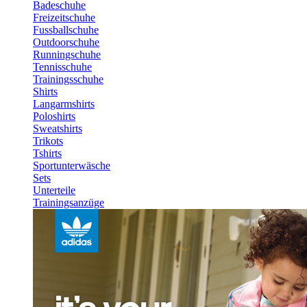
Badeschuhe
Freizeitschuhe
Fussballschuhe
Outdoorschuhe
Runningschuhe
Tennisschuhe
Trainingsschuhe
Shirts
Langarmshirts
Poloshirts
Sweatshirts
Trikots
Tshirts
Sportunterwäsche
Sets
Unterteile
Trainingsanzüge