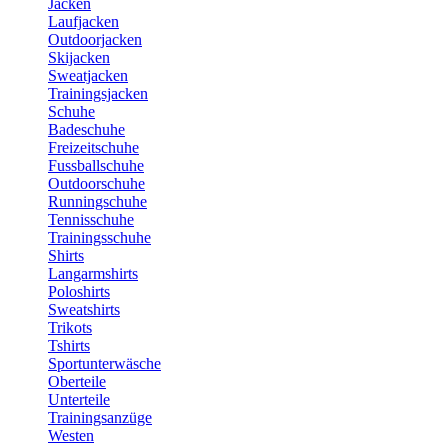
Jacken
Laufjacken
Outdoorjacken
Skijacken
Sweatjacken
Trainingsjacken
Schuhe
Badeschuhe
Freizeitschuhe
Fussballschuhe
Outdoorschuhe
Runningschuhe
Tennisschuhe
Trainingsschuhe
Shirts
Langarmshirts
Poloshirts
Sweatshirts
Trikots
Tshirts
Sportunterwäsche
Oberteile
Unterteile
Trainingsanzüge
Westen