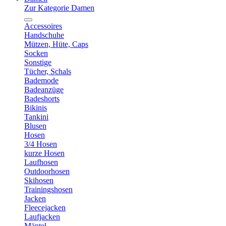
Zur Kategorie Damen
Accessoires
Handschuhe
Mützen, Hüte, Caps
Socken
Sonstige
Tücher, Schals
Bademode
Badeanzüge
Badeshorts
Bikinis
Tankini
Blusen
Hosen
3/4 Hosen
kurze Hosen
Laufhosen
Outdoorhosen
Skihosen
Trainingshosen
Jacken
Fleecejacken
Laufjacken
Mäntel