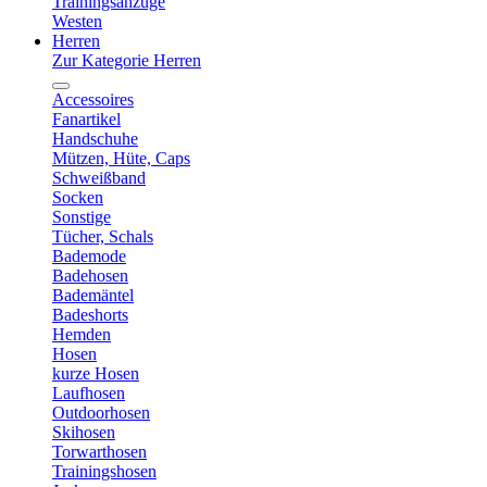
Trainingsanzüge
Westen
Herren
Zur Kategorie Herren
Accessoires
Fanartikel
Handschuhe
Mützen, Hüte, Caps
Schweißband
Socken
Sonstige
Tücher, Schals
Bademode
Badehosen
Bademäntel
Badeshorts
Hemden
Hosen
kurze Hosen
Laufhosen
Outdoorhosen
Skihosen
Torwarthosen
Trainingshosen