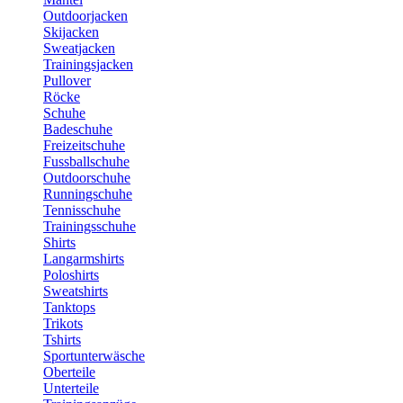
Outdoorjacken
Skijacken
Sweatjacken
Trainingsjacken
Pullover
Röcke
Schuhe
Badeschuhe
Freizeitschuhe
Fussballschuhe
Outdoorschuhe
Runningschuhe
Tennisschuhe
Trainingsschuhe
Shirts
Langarmshirts
Poloshirts
Sweatshirts
Tanktops
Trikots
Tshirts
Sportunterwäsche
Oberteile
Unterteile