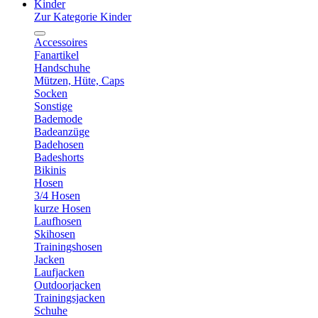
Kinder
Zur Kategorie Kinder
Accessoires
Fanartikel
Handschuhe
Mützen, Hüte, Caps
Socken
Sonstige
Bademode
Badeanzüge
Badehosen
Badeshorts
Bikinis
Hosen
3/4 Hosen
kurze Hosen
Laufhosen
Skihosen
Trainingshosen
Jacken
Laufjacken
Outdoorjacken
Trainingsjacken
Schuhe