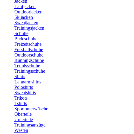
Jacken
Laufjacken
Outdoorjacken
Skijacken
Sweatjacken
Trainingsjacken
Schuhe
Badeschuhe
Freizeitschuhe
Fussballschuhe
Outdoorschuhe
Runningschuhe
Tennisschuhe
Trainingsschuhe
Shirts
Langarmshirts
Poloshirts
Sweatshirts
Trikots
Tshirts
Sportunterwäsche
Oberteile
Unterteile
Trainingsanzüge
Westen