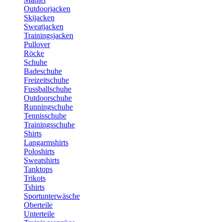
Outdoorjacken
Skijacken
Sweatjacken
Trainingsjacken
Pullover
Röcke
Schuhe
Badeschuhe
Freizeitschuhe
Fussballschuhe
Outdoorschuhe
Runningschuhe
Tennisschuhe
Trainingsschuhe
Shirts
Langarmshirts
Poloshirts
Sweatshirts
Tanktops
Trikots
Tshirts
Sportunterwäsche
Oberteile
Unterteile