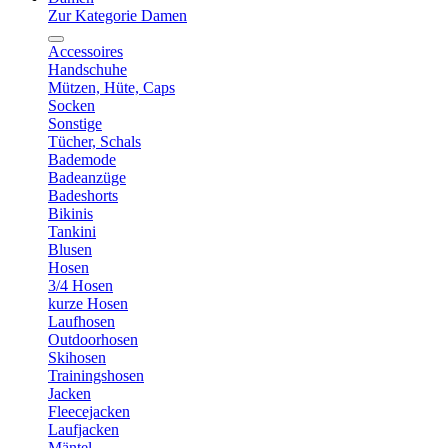
Zur Kategorie Damen
Accessoires
Handschuhe
Mützen, Hüte, Caps
Socken
Sonstige
Tücher, Schals
Bademode
Badeanzüge
Badeshorts
Bikinis
Tankini
Blusen
Hosen
3/4 Hosen
kurze Hosen
Laufhosen
Outdoorhosen
Skihosen
Trainingshosen
Jacken
Fleecejacken
Laufjacken
Mäntel