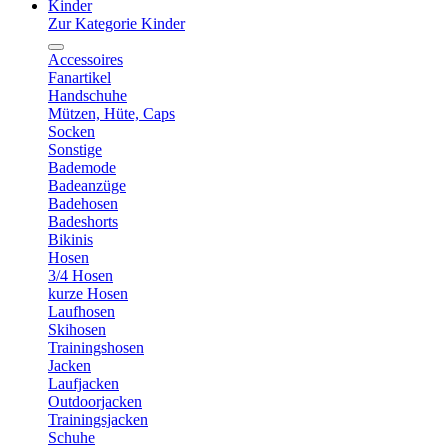
Kinder
Zur Kategorie Kinder
Accessoires
Fanartikel
Handschuhe
Mützen, Hüte, Caps
Socken
Sonstige
Bademode
Badeanzüge
Badehosen
Badeshorts
Bikinis
Hosen
3/4 Hosen
kurze Hosen
Laufhosen
Skihosen
Trainingshosen
Jacken
Laufjacken
Outdoorjacken
Trainingsjacken
Schuhe