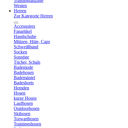
Trainingsanzüge
Westen
Herren
Zur Kategorie Herren
Accessoires
Fanartikel
Handschuhe
Mützen, Hüte, Caps
Schweißband
Socken
Sonstige
Tücher, Schals
Bademode
Badehosen
Bademäntel
Badeshorts
Hemden
Hosen
kurze Hosen
Laufhosen
Outdoorhosen
Skihosen
Torwarthosen
Trainingshosen