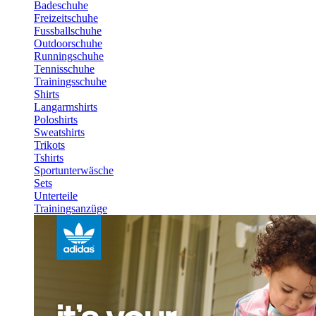
Badeschuhe
Freizeitschuhe
Fussballschuhe
Outdoorschuhe
Runningschuhe
Tennisschuhe
Trainingsschuhe
Shirts
Langarmshirts
Poloshirts
Sweatshirts
Trikots
Tshirts
Sportunterwäsche
Sets
Unterteile
Trainingsanzüge