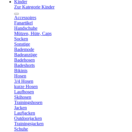
Kinder
Zur Kategorie Kinder
Accessoires
Fanartikel
Handschuhe
Mützen, Hüte, Caps
Socken
Sonstige
Bademode
Badeanzüge
Badehosen
Badeshorts
Bikinis
Hosen
3/4 Hosen
kurze Hosen
Laufhosen
Skihosen
Trainingshosen
Jacken
Laufjacken
Outdoorjacken
Trainingsjacken
Schuhe