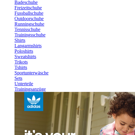
Badeschuhe
Freizeitschuhe
Fussballschuhe
Outdoorschuhe
Runningschuhe
Tennisschuhe
Trainingsschuhe
Shirts
Langarmshirts
Poloshirts
Sweatshirts
Trikots
Tshirts
Sportunterwäsche
Sets
Unterteile
Trainingsanzüge