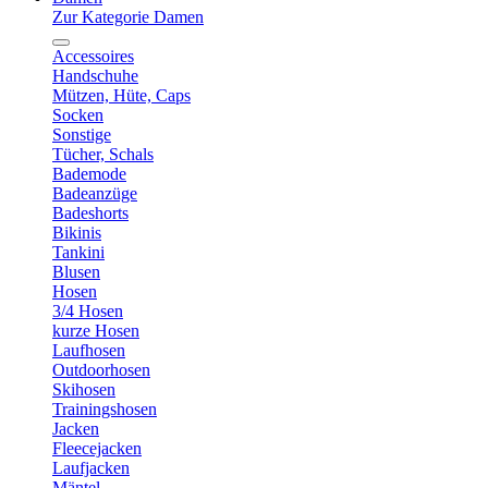
Zur Kategorie Damen
Accessoires
Handschuhe
Mützen, Hüte, Caps
Socken
Sonstige
Tücher, Schals
Bademode
Badeanzüge
Badeshorts
Bikinis
Tankini
Blusen
Hosen
3/4 Hosen
kurze Hosen
Laufhosen
Outdoorhosen
Skihosen
Trainingshosen
Jacken
Fleecejacken
Laufjacken
Mäntel