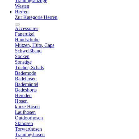
Trainingsanzüge
Westen
Herren
Zur Kategorie Herren
Accessoires
Fanartikel
Handschuhe
Mützen, Hüte, Caps
Schweißband
Socken
Sonstige
Tücher, Schals
Bademode
Badehosen
Bademäntel
Badeshorts
Hemden
Hosen
kurze Hosen
Laufhosen
Outdoorhosen
Skihosen
Torwarthosen
Trainingshosen