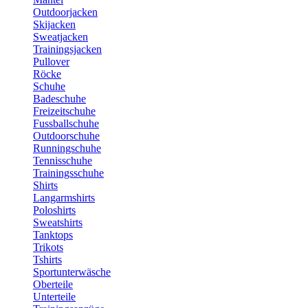
Outdoorjacken
Skijacken
Sweatjacken
Trainingsjacken
Pullover
Röcke
Schuhe
Badeschuhe
Freizeitschuhe
Fussballschuhe
Outdoorschuhe
Runningschuhe
Tennisschuhe
Trainingsschuhe
Shirts
Langarmshirts
Poloshirts
Sweatshirts
Tanktops
Trikots
Tshirts
Sportunterwäsche
Oberteile
Unterteile