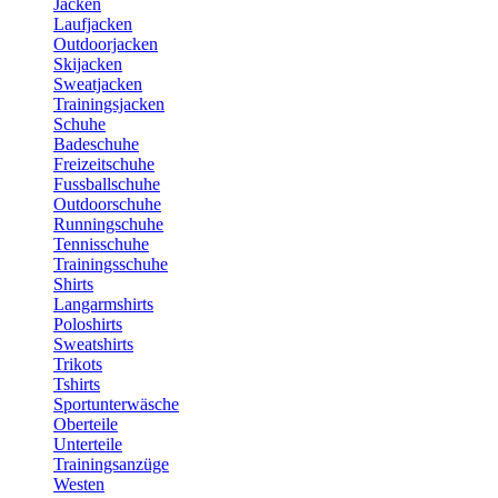
Jacken
Laufjacken
Outdoorjacken
Skijacken
Sweatjacken
Trainingsjacken
Schuhe
Badeschuhe
Freizeitschuhe
Fussballschuhe
Outdoorschuhe
Runningschuhe
Tennisschuhe
Trainingsschuhe
Shirts
Langarmshirts
Poloshirts
Sweatshirts
Trikots
Tshirts
Sportunterwäsche
Oberteile
Unterteile
Trainingsanzüge
Westen