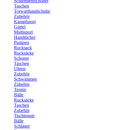
Schienbeinschoner
Taschen
Torwarthandschuhe
Zubehör
Kampfsport
Gürtel
Multisport
Handtücher
Pumpen
Rucksack
Rucksäcke
Schoner
Taschen
Uhren
Zubehör
Schwimmen
Zubehör
Tennis
Bälle
Rucksäcke
Taschen
Zubehör
Tischtennis
Bälle
Schläger