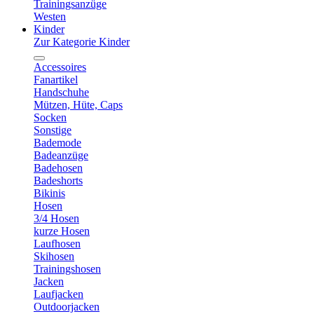
Trainingsanzüge
Westen
Kinder
Zur Kategorie Kinder
Accessoires
Fanartikel
Handschuhe
Mützen, Hüte, Caps
Socken
Sonstige
Bademode
Badeanzüge
Badehosen
Badeshorts
Bikinis
Hosen
3/4 Hosen
kurze Hosen
Laufhosen
Skihosen
Trainingshosen
Jacken
Laufjacken
Outdoorjacken