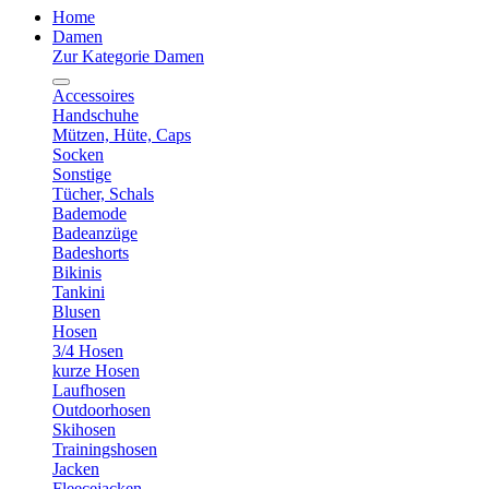
Home
Damen
Zur Kategorie Damen
Accessoires
Handschuhe
Mützen, Hüte, Caps
Socken
Sonstige
Tücher, Schals
Bademode
Badeanzüge
Badeshorts
Bikinis
Tankini
Blusen
Hosen
3/4 Hosen
kurze Hosen
Laufhosen
Outdoorhosen
Skihosen
Trainingshosen
Jacken
Fleecejacken