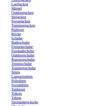
Laufjacken
Mäntel
Outdoorjacken
Skijacken
Sweatjacken
Trainingsjacken
Pullover
Röcke
Schuhe
Badeschuhe
Freizeitschuhe
Fussballschuhe
Outdoorschuhe
Runningschuhe
Tennisschuhe
Trainingsschuhe
Shirts
Langarmshirts
Poloshirts
Sweatshirts
Tanktops
Trikots
Tshirts
Sportunterwäsche