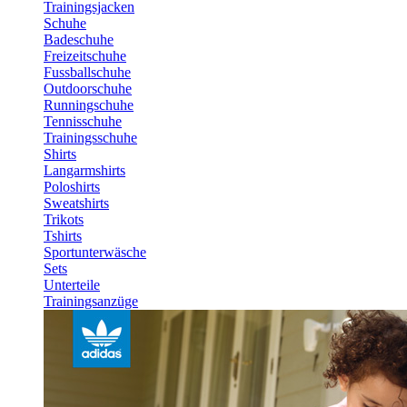
Trainingsjacken
Schuhe
Badeschuhe
Freizeitschuhe
Fussballschuhe
Outdoorschuhe
Runningschuhe
Tennisschuhe
Trainingsschuhe
Shirts
Langarmshirts
Poloshirts
Sweatshirts
Trikots
Tshirts
Sportunterwäsche
Sets
Unterteile
Trainingsanzüge