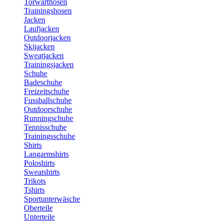
Torwarthosen
Trainingshosen
Jacken
Laufjacken
Outdoorjacken
Skijacken
Sweatjacken
Trainingsjacken
Schuhe
Badeschuhe
Freizeitschuhe
Fussballschuhe
Outdoorschuhe
Runningschuhe
Tennisschuhe
Trainingsschuhe
Shirts
Langarmshirts
Poloshirts
Sweatshirts
Trikots
Tshirts
Sportunterwäsche
Oberteile
Unterteile