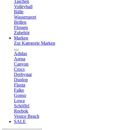
Taschen
Volleyball
Bälle
Wassersport
Brillen
Flossen
Zubehör
Marken
Zur Kategorie Marken
Adidas
Arena
Canyon
Crocs
Derbystar
Dunlop
Flaxta
Falke
Gonso
Lowa
Schöffel
Reebok
Venice Beach
SALE