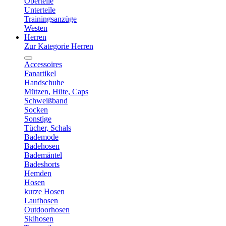
Oberteile
Unterteile
Trainingsanzüge
Westen
Herren
Zur Kategorie Herren
Accessoires
Fanartikel
Handschuhe
Mützen, Hüte, Caps
Schweißband
Socken
Sonstige
Tücher, Schals
Bademode
Badehosen
Bademäntel
Badeshorts
Hemden
Hosen
kurze Hosen
Laufhosen
Outdoorhosen
Skihosen