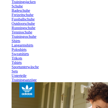
Trainingsjacken
Schuhe
Badeschuhe
Freizeitschuhe
Fussballschuhe
Outdoorschuhe
Runningschuhe
Tennisschuhe
Trainingsschuhe
Shirts
Langarmshirts
Poloshirts
Sweatshirts
Trikots
Tshirts
Sportunterwäsche
Sets
Unterteile
Trainingsanzüge