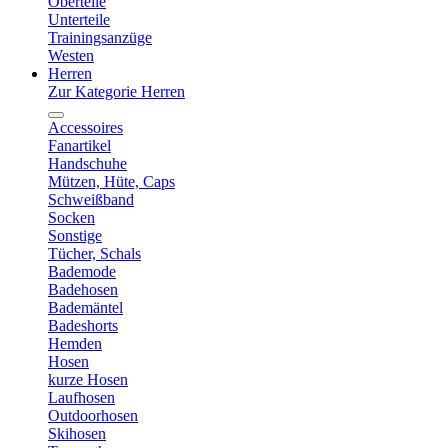
Oberteile
Unterteile
Trainingsanzüge
Westen
Herren
Zur Kategorie Herren
Accessoires
Fanartikel
Handschuhe
Mützen, Hüte, Caps
Schweißband
Socken
Sonstige
Tücher, Schals
Bademode
Badehosen
Bademäntel
Badeshorts
Hemden
Hosen
kurze Hosen
Laufhosen
Outdoorhosen
Skihosen