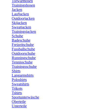
Torwarthosen
Trainingshosen
Jacken
Laufjacken
Outdoorjacken
Skijacken
Sweatjacken
Trainingsjacken
Schuhe
Badeschuhe
Freizeitschuhe
Fussballschuhe
Outdoorschuhe
Runningschuhe
Tennisschuhe
Trainingsschuhe
Shirts
Langarmshirts
Poloshirts
Sweatshirts
Trikots
Tshirts
Sportunterwäsche
Oberteile
Unterteile