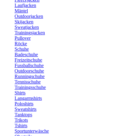
Laufjacken
Mäntel
Outdoorjacken
Skijacken
Sweatjacken
Trainingsjacken
Pullover
Röcke
Schuhe
Badeschuhe
Freizeitschuhe
Fussballschuhe
Outdoorschuhe
Runningschuhe
Tennisschuhe
Trainingsschuhe
Shirts
Langarmshirts
Poloshirts
Sweatshirts
Tanktops
Trikots
Tshirts
Sportunterwäsche