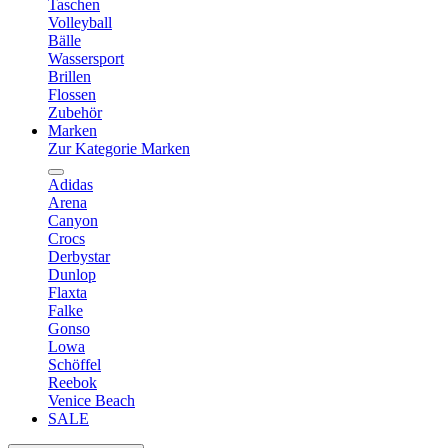
Taschen
Volleyball
Bälle
Wassersport
Brillen
Flossen
Zubehör
Marken
Zur Kategorie Marken
Adidas
Arena
Canyon
Crocs
Derbystar
Dunlop
Flaxta
Falke
Gonso
Lowa
Schöffel
Reebok
Venice Beach
SALE