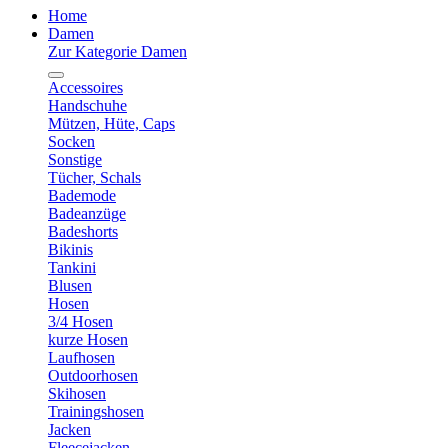
Home
Damen
Zur Kategorie Damen
Accessoires
Handschuhe
Mützen, Hüte, Caps
Socken
Sonstige
Tücher, Schals
Bademode
Badeanzüge
Badeshorts
Bikinis
Tankini
Blusen
Hosen
3/4 Hosen
kurze Hosen
Laufhosen
Outdoorhosen
Skihosen
Trainingshosen
Jacken
Fleecejacken