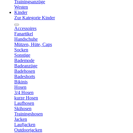
Trainingsanzüge
Westen
Kinder
Zur Kategorie Kinder
Accessoires
Fanartikel
Handschuhe
Mützen, Hüte, Caps
Socken
Sonstige
Bademode
Badeanzüge
Badehosen
Badeshorts
Bikinis
Hosen
3/4 Hosen
kurze Hosen
Laufhosen
Skihosen
Trainingshosen
Jacken
Laufjacken
Outdoorjacken