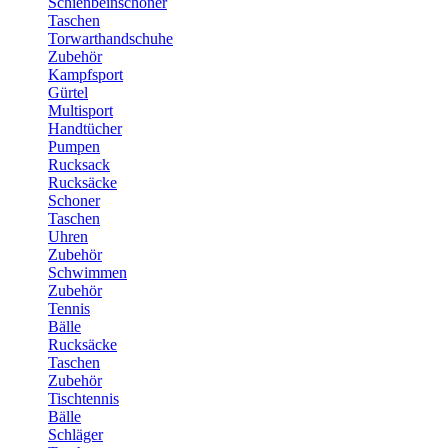
Schienbeinschoner
Taschen
Torwarthandschuhe
Zubehör
Kampfsport
Gürtel
Multisport
Handtücher
Pumpen
Rucksack
Rucksäcke
Schoner
Taschen
Uhren
Zubehör
Schwimmen
Zubehör
Tennis
Bälle
Rucksäcke
Taschen
Zubehör
Tischtennis
Bälle
Schläger