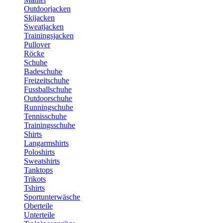
Outdoorjacken
Skijacken
Sweatjacken
Trainingsjacken
Pullover
Röcke
Schuhe
Badeschuhe
Freizeitschuhe
Fussballschuhe
Outdoorschuhe
Runningschuhe
Tennisschuhe
Trainingsschuhe
Shirts
Langarmshirts
Poloshirts
Sweatshirts
Tanktops
Trikots
Tshirts
Sportunterwäsche
Oberteile
Unterteile