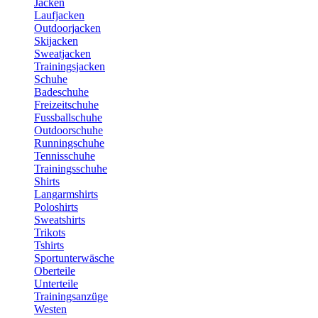
Jacken
Laufjacken
Outdoorjacken
Skijacken
Sweatjacken
Trainingsjacken
Schuhe
Badeschuhe
Freizeitschuhe
Fussballschuhe
Outdoorschuhe
Runningschuhe
Tennisschuhe
Trainingsschuhe
Shirts
Langarmshirts
Poloshirts
Sweatshirts
Trikots
Tshirts
Sportunterwäsche
Oberteile
Unterteile
Trainingsanzüge
Westen