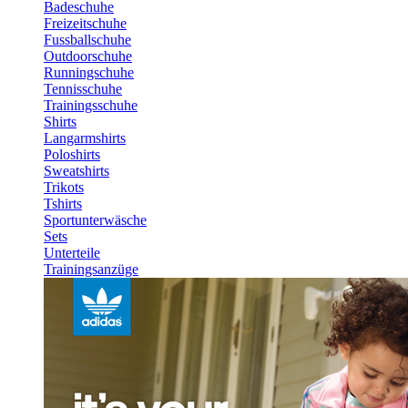
Badeschuhe
Freizeitschuhe
Fussballschuhe
Outdoorschuhe
Runningschuhe
Tennisschuhe
Trainingsschuhe
Shirts
Langarmshirts
Poloshirts
Sweatshirts
Trikots
Tshirts
Sportunterwäsche
Sets
Unterteile
Trainingsanzüge