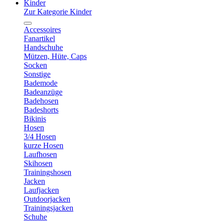
Kinder
Zur Kategorie Kinder
Accessoires
Fanartikel
Handschuhe
Mützen, Hüte, Caps
Socken
Sonstige
Bademode
Badeanzüge
Badehosen
Badeshorts
Bikinis
Hosen
3/4 Hosen
kurze Hosen
Laufhosen
Skihosen
Trainingshosen
Jacken
Laufjacken
Outdoorjacken
Trainingsjacken
Schuhe