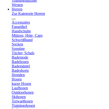
Trainingsanzüge
Westen
Herren
Zur Kategorie Herren
Accessoires
Fanartikel
Handschuhe
Mützen, Hüte, Caps
Schweißband
Socken
Sonstige
Tücher, Schals
Bademode
Badehosen
Bademäntel
Badeshorts
Hemden
Hosen
kurze Hosen
Laufhosen
Outdoorhosen
Skihosen
Torwarthosen
Trainingshosen