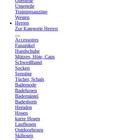
Oberteile
Unterteile
Trainingsanzüge
Westen
Herren
Zur Kategorie Herren
Accessoires
Fanartikel
Handschuhe
Mützen, Hüte, Caps
Schweißband
Socken
Sonstige
Tücher, Schals
Bademode
Badehosen
Bademäntel
Badeshorts
Hemden
Hosen
kurze Hosen
Laufhosen
Outdoorhosen
Skihosen