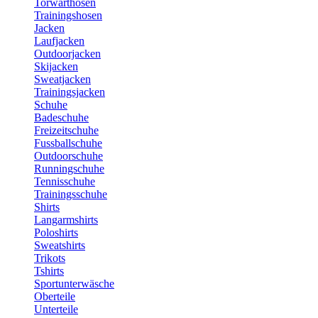
Torwarthosen
Trainingshosen
Jacken
Laufjacken
Outdoorjacken
Skijacken
Sweatjacken
Trainingsjacken
Schuhe
Badeschuhe
Freizeitschuhe
Fussballschuhe
Outdoorschuhe
Runningschuhe
Tennisschuhe
Trainingsschuhe
Shirts
Langarmshirts
Poloshirts
Sweatshirts
Trikots
Tshirts
Sportunterwäsche
Oberteile
Unterteile