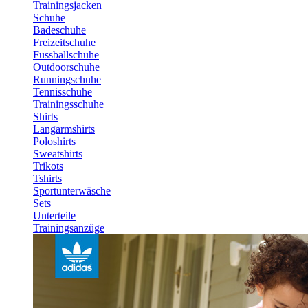
Trainingsjacken
Schuhe
Badeschuhe
Freizeitschuhe
Fussballschuhe
Outdoorschuhe
Runningschuhe
Tennisschuhe
Trainingsschuhe
Shirts
Langarmshirts
Poloshirts
Sweatshirts
Trikots
Tshirts
Sportunterwäsche
Sets
Unterteile
Trainingsanzüge