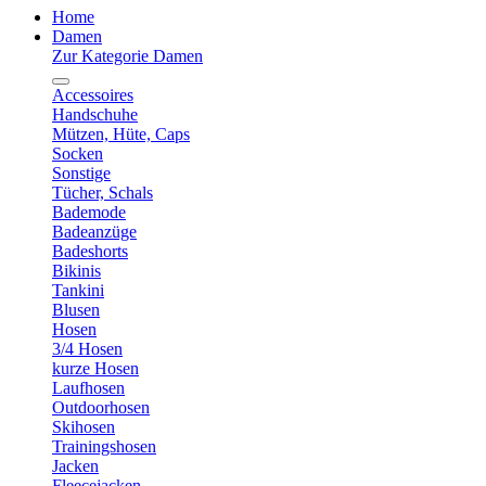
Home
Damen
Zur Kategorie Damen
Accessoires
Handschuhe
Mützen, Hüte, Caps
Socken
Sonstige
Tücher, Schals
Bademode
Badeanzüge
Badeshorts
Bikinis
Tankini
Blusen
Hosen
3/4 Hosen
kurze Hosen
Laufhosen
Outdoorhosen
Skihosen
Trainingshosen
Jacken
Fleecejacken