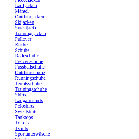
Laufjacken
Mäntel
Outdoorjacken
Skijacken
Sweatjacken
Trainingsjacken
Pullover
Röcke
Schuhe
Badeschuhe
Freizeitschuhe
Fussballschuhe
Outdoorschuhe
Runningschuhe
Tennisschuhe
Trainingsschuhe
Shirts
Langarmshirts
Poloshirts
Sweatshirts
Tanktops
Trikots
Tshirts
Sportunterwäsche