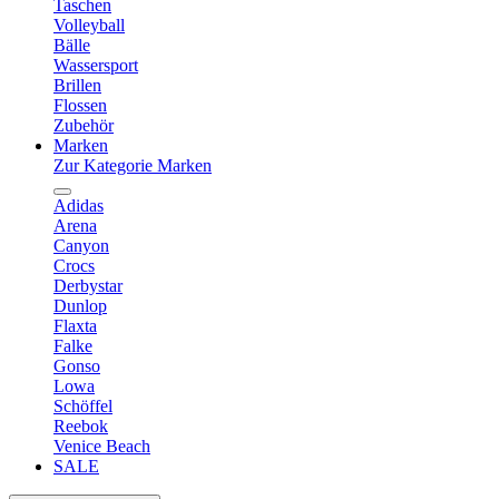
Taschen
Volleyball
Bälle
Wassersport
Brillen
Flossen
Zubehör
Marken
Zur Kategorie Marken
Adidas
Arena
Canyon
Crocs
Derbystar
Dunlop
Flaxta
Falke
Gonso
Lowa
Schöffel
Reebok
Venice Beach
SALE