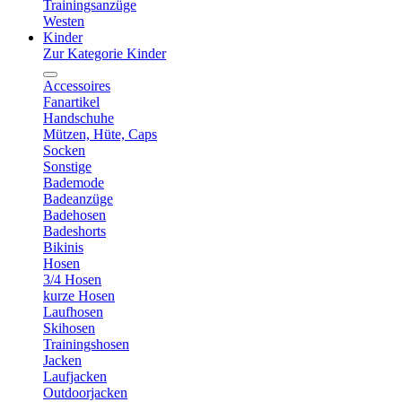
Trainingsanzüge
Westen
Kinder
Zur Kategorie Kinder
Accessoires
Fanartikel
Handschuhe
Mützen, Hüte, Caps
Socken
Sonstige
Bademode
Badeanzüge
Badehosen
Badeshorts
Bikinis
Hosen
3/4 Hosen
kurze Hosen
Laufhosen
Skihosen
Trainingshosen
Jacken
Laufjacken
Outdoorjacken