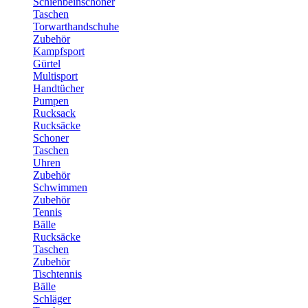
Schienbeinschoner
Taschen
Torwarthandschuhe
Zubehör
Kampfsport
Gürtel
Multisport
Handtücher
Pumpen
Rucksack
Rucksäcke
Schoner
Taschen
Uhren
Zubehör
Schwimmen
Zubehör
Tennis
Bälle
Rucksäcke
Taschen
Zubehör
Tischtennis
Bälle
Schläger