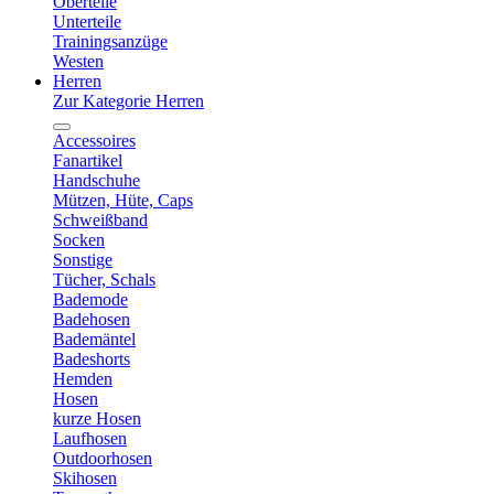
Oberteile
Unterteile
Trainingsanzüge
Westen
Herren
Zur Kategorie Herren
Accessoires
Fanartikel
Handschuhe
Mützen, Hüte, Caps
Schweißband
Socken
Sonstige
Tücher, Schals
Bademode
Badehosen
Bademäntel
Badeshorts
Hemden
Hosen
kurze Hosen
Laufhosen
Outdoorhosen
Skihosen