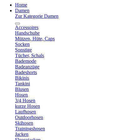
Home
Damen
Zur Kategorie Damen
Accessoires
Handschuhe
Mützen, Hüte, Caps
Socken
Sonstige
Tücher, Schals
Bademode
Badeanzüge
Badeshorts
Bikinis
Tankini
Blusen
Hosen
3/4 Hosen
kurze Hosen
Laufhosen
Outdoorhosen
Skihosen
Trainingshosen
Jacken
Fleecejacken