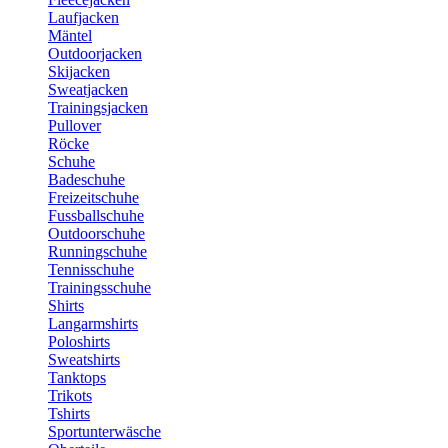
Laufjacken
Mäntel
Outdoorjacken
Skijacken
Sweatjacken
Trainingsjacken
Pullover
Röcke
Schuhe
Badeschuhe
Freizeitschuhe
Fussballschuhe
Outdoorschuhe
Runningschuhe
Tennisschuhe
Trainingsschuhe
Shirts
Langarmshirts
Poloshirts
Sweatshirts
Tanktops
Trikots
Tshirts
Sportunterwäsche