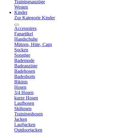
Trainingsanzüge
Westen
Kinder
Zur Kategorie Kinder
Accessoires
Fanartikel
Handschuhe
Mützen, Hüte, Caps
Socken
Sonstige
Bademode
Badeanzüge
Badehosen
Badeshorts
Bikinis
Hosen
3/4 Hosen
kurze Hosen
Laufhosen
Skihosen
Trainingshosen
Jacken
Laufjacken
Outdoorjacken