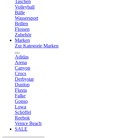
Taschen
Volleyball
Bälle
Wassersport
Brillen
Flossen
Zubehör
Marken
Zur Kategorie Marken
Adidas
Arena
Canyon
Crocs
Derbystar
Dunlop
Flaxta
Falke
Gonso
Lowa
Schöffel
Reebok
Venice Beach
SALE