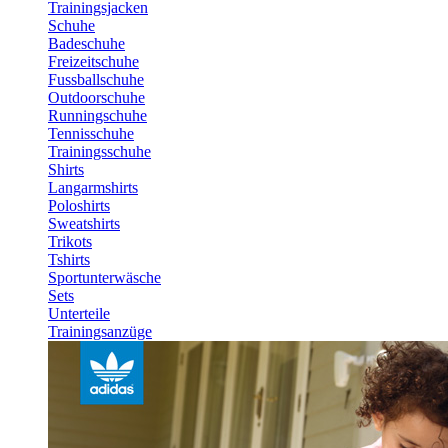
Trainingsjacken
Schuhe
Badeschuhe
Freizeitschuhe
Fussballschuhe
Outdoorschuhe
Runningschuhe
Tennisschuhe
Trainingsschuhe
Shirts
Langarmshirts
Poloshirts
Sweatshirts
Trikots
Tshirts
Sportunterwäsche
Sets
Unterteile
Trainingsanzüge