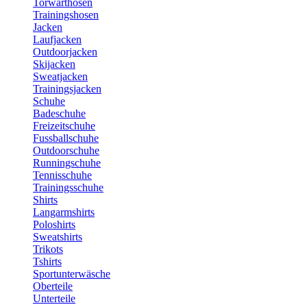
Torwarthosen
Trainingshosen
Jacken
Laufjacken
Outdoorjacken
Skijacken
Sweatjacken
Trainingsjacken
Schuhe
Badeschuhe
Freizeitschuhe
Fussballschuhe
Outdoorschuhe
Runningschuhe
Tennisschuhe
Trainingsschuhe
Shirts
Langarmshirts
Poloshirts
Sweatshirts
Trikots
Tshirts
Sportunterwäsche
Oberteile
Unterteile