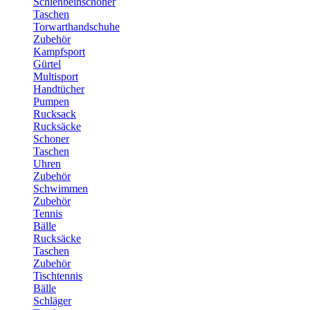
Schienbeinschoner
Taschen
Torwarthandschuhe
Zubehör
Kampfsport
Gürtel
Multisport
Handtücher
Pumpen
Rucksack
Rucksäcke
Schoner
Taschen
Uhren
Zubehör
Schwimmen
Zubehör
Tennis
Bälle
Rucksäcke
Taschen
Zubehör
Tischtennis
Bälle
Schläger