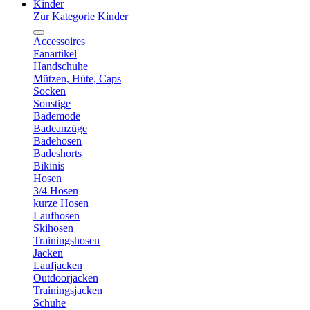
Kinder
Zur Kategorie Kinder
Accessoires
Fanartikel
Handschuhe
Mützen, Hüte, Caps
Socken
Sonstige
Bademode
Badeanzüge
Badehosen
Badeshorts
Bikinis
Hosen
3/4 Hosen
kurze Hosen
Laufhosen
Skihosen
Trainingshosen
Jacken
Laufjacken
Outdoorjacken
Trainingsjacken
Schuhe