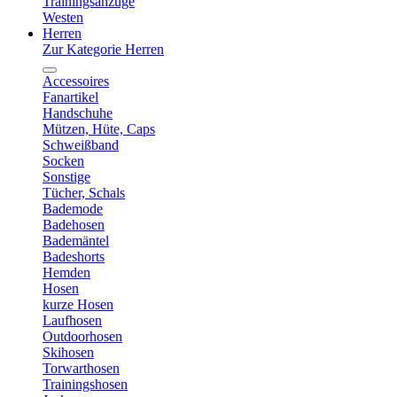
Trainingsanzüge
Westen
Herren
Zur Kategorie Herren
Accessoires
Fanartikel
Handschuhe
Mützen, Hüte, Caps
Schweißband
Socken
Sonstige
Tücher, Schals
Bademode
Badehosen
Bademäntel
Badeshorts
Hemden
Hosen
kurze Hosen
Laufhosen
Outdoorhosen
Skihosen
Torwarthosen
Trainingshosen