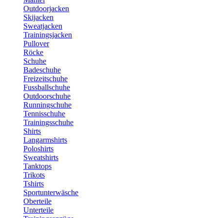
Outdoorjacken
Skijacken
Sweatjacken
Trainingsjacken
Pullover
Röcke
Schuhe
Badeschuhe
Freizeitschuhe
Fussballschuhe
Outdoorschuhe
Runningschuhe
Tennisschuhe
Trainingsschuhe
Shirts
Langarmshirts
Poloshirts
Sweatshirts
Tanktops
Trikots
Tshirts
Sportunterwäsche
Oberteile
Unterteile