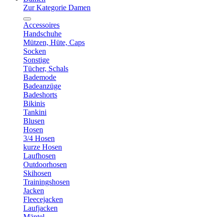
Zur Kategorie Damen
Accessoires
Handschuhe
Mützen, Hüte, Caps
Socken
Sonstige
Tücher, Schals
Bademode
Badeanzüge
Badeshorts
Bikinis
Tankini
Blusen
Hosen
3/4 Hosen
kurze Hosen
Laufhosen
Outdoorhosen
Skihosen
Trainingshosen
Jacken
Fleecejacken
Laufjacken
Mäntel