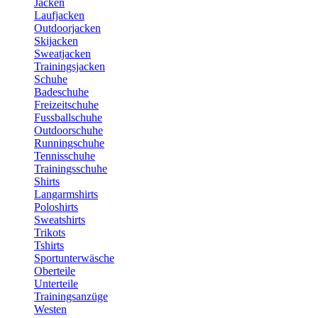
Jacken
Laufjacken
Outdoorjacken
Skijacken
Sweatjacken
Trainingsjacken
Schuhe
Badeschuhe
Freizeitschuhe
Fussballschuhe
Outdoorschuhe
Runningschuhe
Tennisschuhe
Trainingsschuhe
Shirts
Langarmshirts
Poloshirts
Sweatshirts
Trikots
Tshirts
Sportunterwäsche
Oberteile
Unterteile
Trainingsanzüge
Westen