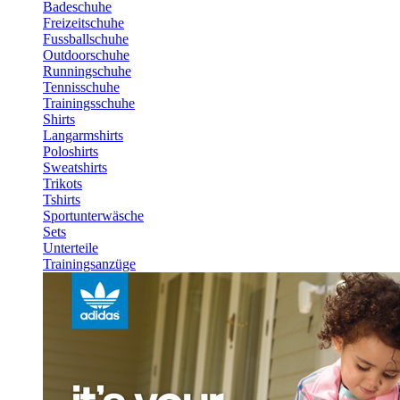
Badeschuhe
Freizeitschuhe
Fussballschuhe
Outdoorschuhe
Runningschuhe
Tennisschuhe
Trainingsschuhe
Shirts
Langarmshirts
Poloshirts
Sweatshirts
Trikots
Tshirts
Sportunterwäsche
Sets
Unterteile
Trainingsanzüge