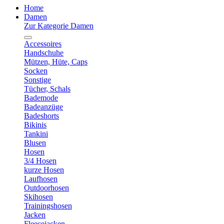
Home
Damen
Zur Kategorie Damen
Accessoires
Handschuhe
Mützen, Hüte, Caps
Socken
Sonstige
Tücher, Schals
Bademode
Badeanzüge
Badeshorts
Bikinis
Tankini
Blusen
Hosen
3/4 Hosen
kurze Hosen
Laufhosen
Outdoorhosen
Skihosen
Trainingshosen
Jacken
Fleecejacken