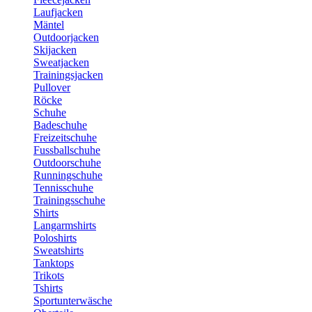
Laufjacken
Mäntel
Outdoorjacken
Skijacken
Sweatjacken
Trainingsjacken
Pullover
Röcke
Schuhe
Badeschuhe
Freizeitschuhe
Fussballschuhe
Outdoorschuhe
Runningschuhe
Tennisschuhe
Trainingsschuhe
Shirts
Langarmshirts
Poloshirts
Sweatshirts
Tanktops
Trikots
Tshirts
Sportunterwäsche