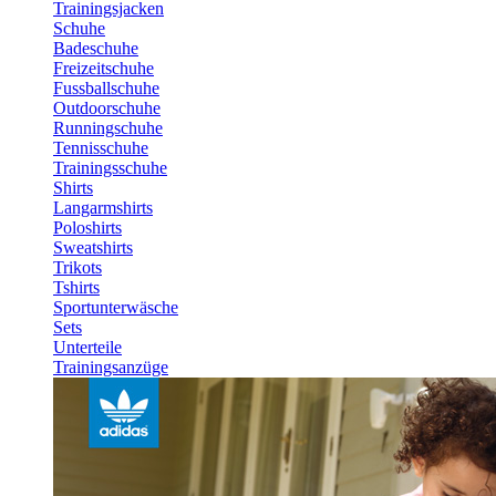
Trainingsjacken
Schuhe
Badeschuhe
Freizeitschuhe
Fussballschuhe
Outdoorschuhe
Runningschuhe
Tennisschuhe
Trainingsschuhe
Shirts
Langarmshirts
Poloshirts
Sweatshirts
Trikots
Tshirts
Sportunterwäsche
Sets
Unterteile
Trainingsanzüge