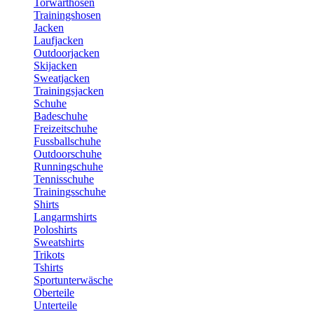
Torwarthosen
Trainingshosen
Jacken
Laufjacken
Outdoorjacken
Skijacken
Sweatjacken
Trainingsjacken
Schuhe
Badeschuhe
Freizeitschuhe
Fussballschuhe
Outdoorschuhe
Runningschuhe
Tennisschuhe
Trainingsschuhe
Shirts
Langarmshirts
Poloshirts
Sweatshirts
Trikots
Tshirts
Sportunterwäsche
Oberteile
Unterteile