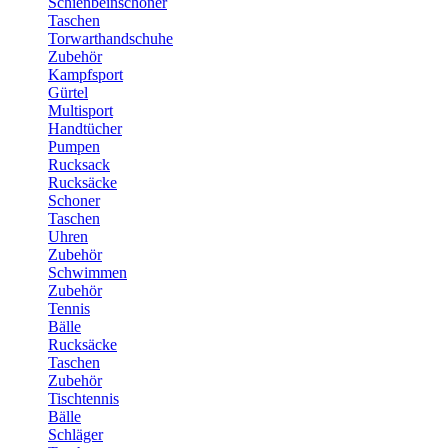
Schienbeinschoner
Taschen
Torwarthandschuhe
Zubehör
Kampfsport
Gürtel
Multisport
Handtücher
Pumpen
Rucksack
Rucksäcke
Schoner
Taschen
Uhren
Zubehör
Schwimmen
Zubehör
Tennis
Bälle
Rucksäcke
Taschen
Zubehör
Tischtennis
Bälle
Schläger