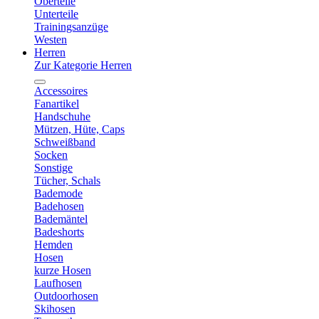
Oberteile
Unterteile
Trainingsanzüge
Westen
Herren
Zur Kategorie Herren
Accessoires
Fanartikel
Handschuhe
Mützen, Hüte, Caps
Schweißband
Socken
Sonstige
Tücher, Schals
Bademode
Badehosen
Bademäntel
Badeshorts
Hemden
Hosen
kurze Hosen
Laufhosen
Outdoorhosen
Skihosen