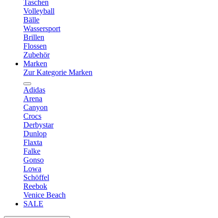
Taschen
Volleyball
Bälle
Wassersport
Brillen
Flossen
Zubehör
Marken
Zur Kategorie Marken
Adidas
Arena
Canyon
Crocs
Derbystar
Dunlop
Flaxta
Falke
Gonso
Lowa
Schöffel
Reebok
Venice Beach
SALE