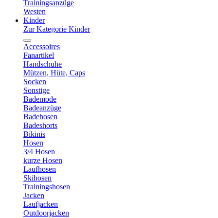
Trainingsanzüge
Westen
Kinder
Zur Kategorie Kinder
Accessoires
Fanartikel
Handschuhe
Mützen, Hüte, Caps
Socken
Sonstige
Bademode
Badeanzüge
Badehosen
Badeshorts
Bikinis
Hosen
3/4 Hosen
kurze Hosen
Laufhosen
Skihosen
Trainingshosen
Jacken
Laufjacken
Outdoorjacken