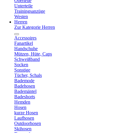
Oberteile
Unterteile
Trainingsanzüge
Westen
Herren
Zur Kategorie Herren
Accessoires
Fanartikel
Handschuhe
Mützen, Hüte, Caps
Schweißband
Socken
Sonstige
Tücher, Schals
Bademode
Badehosen
Bademäntel
Badeshorts
Hemden
Hosen
kurze Hosen
Laufhosen
Outdoorhosen
Skihosen