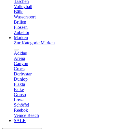
Taschen
Volleyball
Bälle
Wassersport
Brillen
Flossen
Zubehör
Marken
Zur Kategorie Marken
Adidas
Arena
Canyon
Crocs
Derbystar
Dunlop
Flaxta
Falke
Gonso
Lowa
Schöffel
Reebok
Venice Beach
SALE