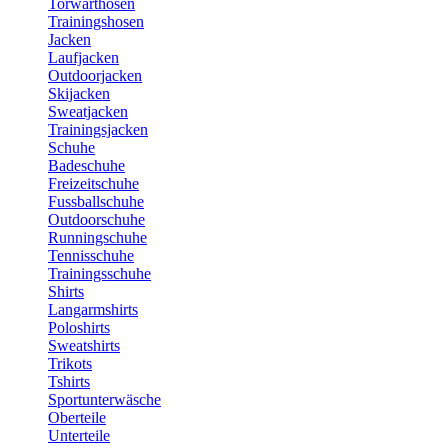
Torwarthosen
Trainingshosen
Jacken
Laufjacken
Outdoorjacken
Skijacken
Sweatjacken
Trainingsjacken
Schuhe
Badeschuhe
Freizeitschuhe
Fussballschuhe
Outdoorschuhe
Runningschuhe
Tennisschuhe
Trainingsschuhe
Shirts
Langarmshirts
Poloshirts
Sweatshirts
Trikots
Tshirts
Sportunterwäsche
Oberteile
Unterteile