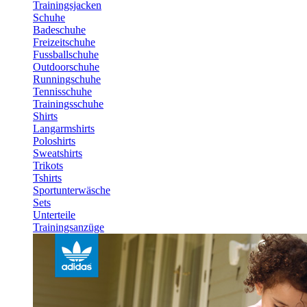
Trainingsjacken
Schuhe
Badeschuhe
Freizeitschuhe
Fussballschuhe
Outdoorschuhe
Runningschuhe
Tennisschuhe
Trainingsschuhe
Shirts
Langarmshirts
Poloshirts
Sweatshirts
Trikots
Tshirts
Sportunterwäsche
Sets
Unterteile
Trainingsanzüge