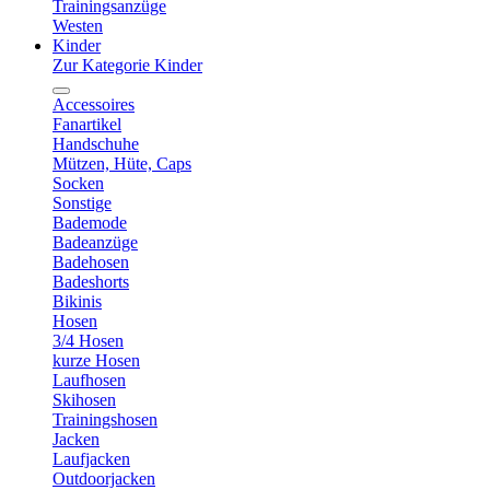
Trainingsanzüge
Westen
Kinder
Zur Kategorie Kinder
Accessoires
Fanartikel
Handschuhe
Mützen, Hüte, Caps
Socken
Sonstige
Bademode
Badeanzüge
Badehosen
Badeshorts
Bikinis
Hosen
3/4 Hosen
kurze Hosen
Laufhosen
Skihosen
Trainingshosen
Jacken
Laufjacken
Outdoorjacken