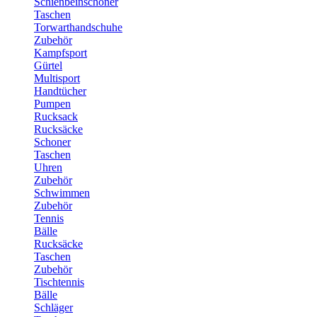
Schienbeinschoner
Taschen
Torwarthandschuhe
Zubehör
Kampfsport
Gürtel
Multisport
Handtücher
Pumpen
Rucksack
Rucksäcke
Schoner
Taschen
Uhren
Zubehör
Schwimmen
Zubehör
Tennis
Bälle
Rucksäcke
Taschen
Zubehör
Tischtennis
Bälle
Schläger