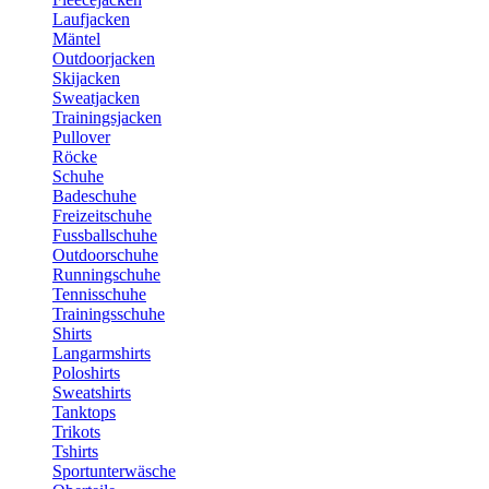
Laufjacken
Mäntel
Outdoorjacken
Skijacken
Sweatjacken
Trainingsjacken
Pullover
Röcke
Schuhe
Badeschuhe
Freizeitschuhe
Fussballschuhe
Outdoorschuhe
Runningschuhe
Tennisschuhe
Trainingsschuhe
Shirts
Langarmshirts
Poloshirts
Sweatshirts
Tanktops
Trikots
Tshirts
Sportunterwäsche