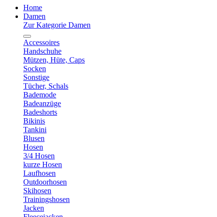
Home
Damen
Zur Kategorie Damen
Accessoires
Handschuhe
Mützen, Hüte, Caps
Socken
Sonstige
Tücher, Schals
Bademode
Badeanzüge
Badeshorts
Bikinis
Tankini
Blusen
Hosen
3/4 Hosen
kurze Hosen
Laufhosen
Outdoorhosen
Skihosen
Trainingshosen
Jacken
Fleecejacken