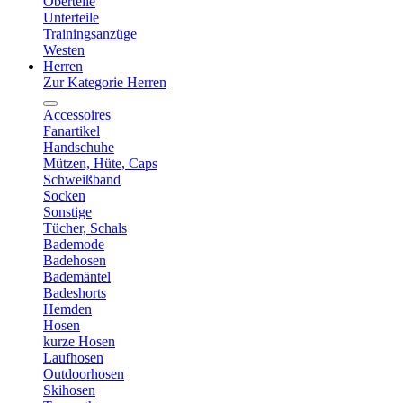
Oberteile
Unterteile
Trainingsanzüge
Westen
Herren
Zur Kategorie Herren
Accessoires
Fanartikel
Handschuhe
Mützen, Hüte, Caps
Schweißband
Socken
Sonstige
Tücher, Schals
Bademode
Badehosen
Bademäntel
Badeshorts
Hemden
Hosen
kurze Hosen
Laufhosen
Outdoorhosen
Skihosen