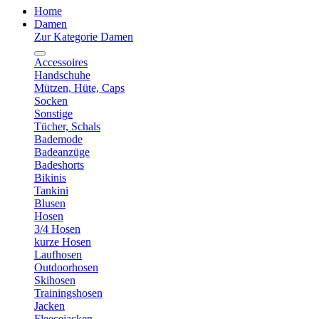
Home
Damen
Zur Kategorie Damen
Accessoires
Handschuhe
Mützen, Hüte, Caps
Socken
Sonstige
Tücher, Schals
Bademode
Badeanzüge
Badeshorts
Bikinis
Tankini
Blusen
Hosen
3/4 Hosen
kurze Hosen
Laufhosen
Outdoorhosen
Skihosen
Trainingshosen
Jacken
Fleecejacken