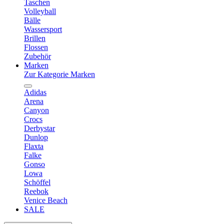
Taschen
Volleyball
Bälle
Wassersport
Brillen
Flossen
Zubehör
Marken
Zur Kategorie Marken
Adidas
Arena
Canyon
Crocs
Derbystar
Dunlop
Flaxta
Falke
Gonso
Lowa
Schöffel
Reebok
Venice Beach
SALE