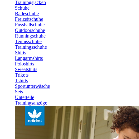
Trainingsjacken
Schuhe
Badeschuhe
Freizeitschuhe
Fussballschuhe
Outdoorschuhe
Runningschuhe
Tennisschuhe
Trainingsschuhe
Shirts
Langarmshirts
Poloshirts
Sweatshirts
Trikots
Tshirts
Sportunterwäsche
Sets
Unterteile
Trainingsanzüge