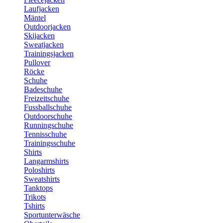
Laufjacken
Mäntel
Outdoorjacken
Skijacken
Sweatjacken
Trainingsjacken
Pullover
Röcke
Schuhe
Badeschuhe
Freizeitschuhe
Fussballschuhe
Outdoorschuhe
Runningschuhe
Tennisschuhe
Trainingsschuhe
Shirts
Langarmshirts
Poloshirts
Sweatshirts
Tanktops
Trikots
Tshirts
Sportunterwäsche