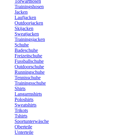
Torwarthosen
Trainingshosen
Jacken
Laufjacken
Outdoorjacken
Skijacken
Sweatjacken
Trainingsjacken
Schuhe
Badeschuhe
Freizeitschuhe
Fussballschuhe
Outdoorschuhe
Runningschuhe
Tennisschuhe
Trainingsschuhe
Shirts
Langarmshirts
Poloshirts
Sweatshirts
Trikots
Tshirts
Sportunterwäsche
Oberteile
Unterteile