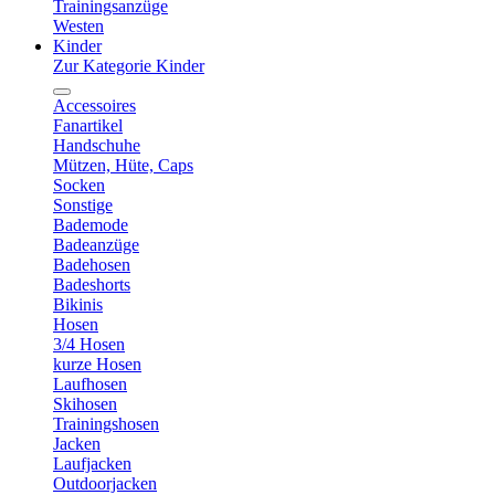
Trainingsanzüge
Westen
Kinder
Zur Kategorie Kinder
Accessoires
Fanartikel
Handschuhe
Mützen, Hüte, Caps
Socken
Sonstige
Bademode
Badeanzüge
Badehosen
Badeshorts
Bikinis
Hosen
3/4 Hosen
kurze Hosen
Laufhosen
Skihosen
Trainingshosen
Jacken
Laufjacken
Outdoorjacken