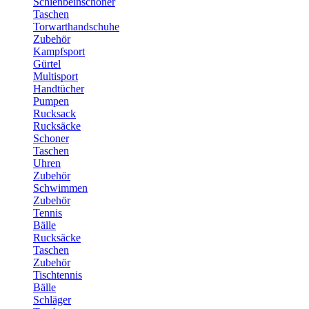
Schienbeinschoner
Taschen
Torwarthandschuhe
Zubehör
Kampfsport
Gürtel
Multisport
Handtücher
Pumpen
Rucksack
Rucksäcke
Schoner
Taschen
Uhren
Zubehör
Schwimmen
Zubehör
Tennis
Bälle
Rucksäcke
Taschen
Zubehör
Tischtennis
Bälle
Schläger