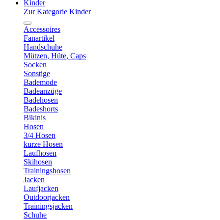
Kinder
Zur Kategorie Kinder
Accessoires
Fanartikel
Handschuhe
Mützen, Hüte, Caps
Socken
Sonstige
Bademode
Badeanzüge
Badehosen
Badeshorts
Bikinis
Hosen
3/4 Hosen
kurze Hosen
Laufhosen
Skihosen
Trainingshosen
Jacken
Laufjacken
Outdoorjacken
Trainingsjacken
Schuhe