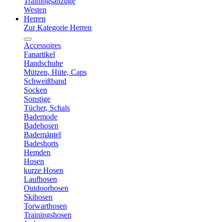
Trainingsanzüge
Westen
Herren
Zur Kategorie Herren
Accessoires
Fanartikel
Handschuhe
Mützen, Hüte, Caps
Schweißband
Socken
Sonstige
Tücher, Schals
Bademode
Badehosen
Bademäntel
Badeshorts
Hemden
Hosen
kurze Hosen
Laufhosen
Outdoorhosen
Skihosen
Torwarthosen
Trainingshosen