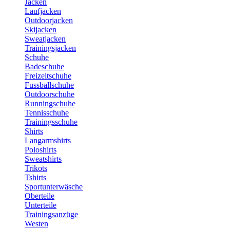
Jacken
Laufjacken
Outdoorjacken
Skijacken
Sweatjacken
Trainingsjacken
Schuhe
Badeschuhe
Freizeitschuhe
Fussballschuhe
Outdoorschuhe
Runningschuhe
Tennisschuhe
Trainingsschuhe
Shirts
Langarmshirts
Poloshirts
Sweatshirts
Trikots
Tshirts
Sportunterwäsche
Oberteile
Unterteile
Trainingsanzüge
Westen