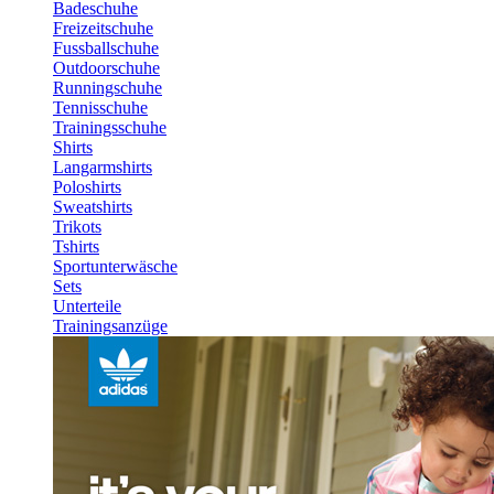
Badeschuhe
Freizeitschuhe
Fussballschuhe
Outdoorschuhe
Runningschuhe
Tennisschuhe
Trainingsschuhe
Shirts
Langarmshirts
Poloshirts
Sweatshirts
Trikots
Tshirts
Sportunterwäsche
Sets
Unterteile
Trainingsanzüge