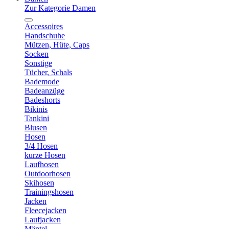
Zur Kategorie Damen
Accessoires
Handschuhe
Mützen, Hüte, Caps
Socken
Sonstige
Tücher, Schals
Bademode
Badeanzüge
Badeshorts
Bikinis
Tankini
Blusen
Hosen
3/4 Hosen
kurze Hosen
Laufhosen
Outdoorhosen
Skihosen
Trainingshosen
Jacken
Fleecejacken
Laufjacken
Mäntel