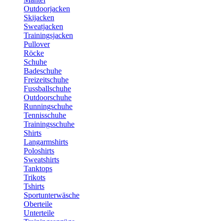
Outdoorjacken
Skijacken
Sweatjacken
Trainingsjacken
Pullover
Röcke
Schuhe
Badeschuhe
Freizeitschuhe
Fussballschuhe
Outdoorschuhe
Runningschuhe
Tennisschuhe
Trainingsschuhe
Shirts
Langarmshirts
Poloshirts
Sweatshirts
Tanktops
Trikots
Tshirts
Sportunterwäsche
Oberteile
Unterteile