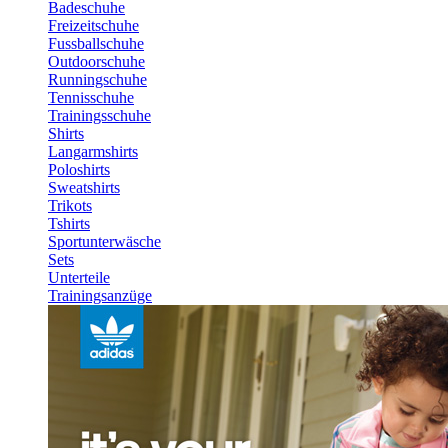
Badeschuhe
Freizeitschuhe
Fussballschuhe
Outdoorschuhe
Runningschuhe
Tennisschuhe
Trainingsschuhe
Shirts
Langarmshirts
Poloshirts
Sweatshirts
Trikots
Tshirts
Sportunterwäsche
Sets
Unterteile
Trainingsanzüge