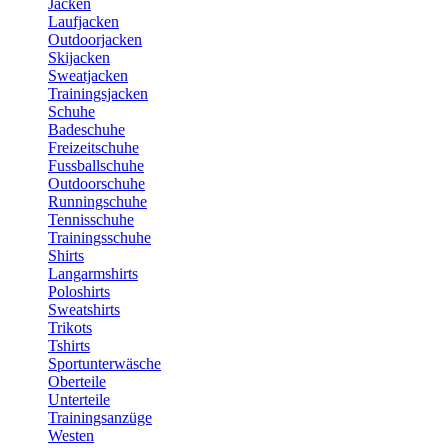
Jacken
Laufjacken
Outdoorjacken
Skijacken
Sweatjacken
Trainingsjacken
Schuhe
Badeschuhe
Freizeitschuhe
Fussballschuhe
Outdoorschuhe
Runningschuhe
Tennisschuhe
Trainingsschuhe
Shirts
Langarmshirts
Poloshirts
Sweatshirts
Trikots
Tshirts
Sportunterwäsche
Oberteile
Unterteile
Trainingsanzüge
Westen