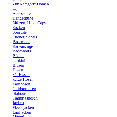
Zur Kategorie Damen
Accessoires
Handschuhe
Mützen, Hüte, Caps
Socken
Sonstige
Tücher, Schals
Bademode
Badeanzüge
Badeshorts
Bikinis
Tankini
Blusen
Hosen
3/4 Hosen
kurze Hosen
Laufhosen
Outdoorhosen
Skihosen
Trainingshosen
Jacken
Fleecejacken
Laufjacken
Mäntel