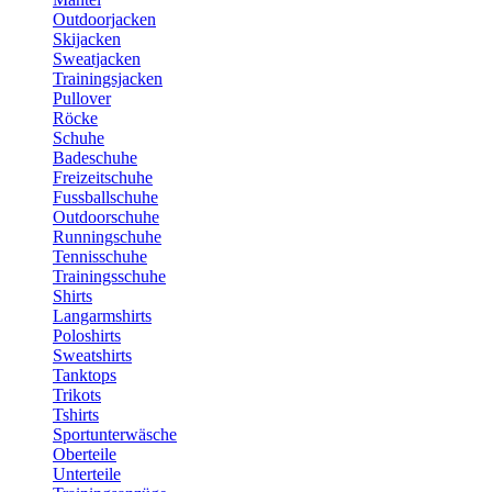
Outdoorjacken
Skijacken
Sweatjacken
Trainingsjacken
Pullover
Röcke
Schuhe
Badeschuhe
Freizeitschuhe
Fussballschuhe
Outdoorschuhe
Runningschuhe
Tennisschuhe
Trainingsschuhe
Shirts
Langarmshirts
Poloshirts
Sweatshirts
Tanktops
Trikots
Tshirts
Sportunterwäsche
Oberteile
Unterteile