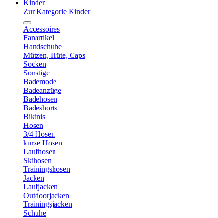
Kinder
Zur Kategorie Kinder
Accessoires
Fanartikel
Handschuhe
Mützen, Hüte, Caps
Socken
Sonstige
Bademode
Badeanzüge
Badehosen
Badeshorts
Bikinis
Hosen
3/4 Hosen
kurze Hosen
Laufhosen
Skihosen
Trainingshosen
Jacken
Laufjacken
Outdoorjacken
Trainingsjacken
Schuhe