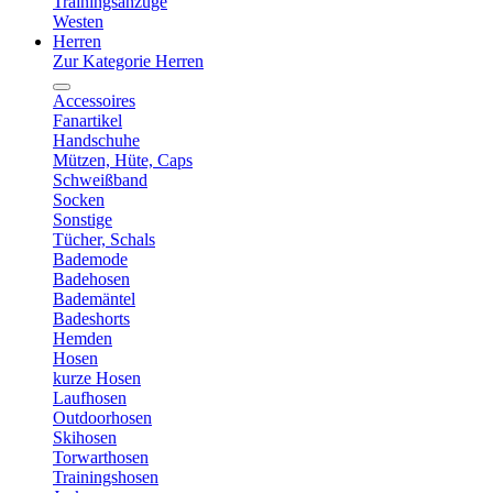
Trainingsanzüge
Westen
Herren
Zur Kategorie Herren
Accessoires
Fanartikel
Handschuhe
Mützen, Hüte, Caps
Schweißband
Socken
Sonstige
Tücher, Schals
Bademode
Badehosen
Bademäntel
Badeshorts
Hemden
Hosen
kurze Hosen
Laufhosen
Outdoorhosen
Skihosen
Torwarthosen
Trainingshosen