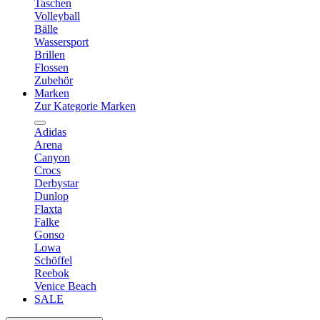
Taschen
Volleyball
Bälle
Wassersport
Brillen
Flossen
Zubehör
Marken
Zur Kategorie Marken
Adidas
Arena
Canyon
Crocs
Derbystar
Dunlop
Flaxta
Falke
Gonso
Lowa
Schöffel
Reebok
Venice Beach
SALE