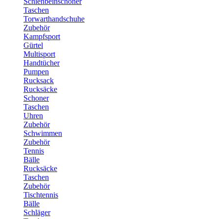
Schienbeinschoner
Taschen
Torwarthandschuhe
Zubehör
Kampfsport
Gürtel
Multisport
Handtücher
Pumpen
Rucksack
Rucksäcke
Schoner
Taschen
Uhren
Zubehör
Schwimmen
Zubehör
Tennis
Bälle
Rucksäcke
Taschen
Zubehör
Tischtennis
Bälle
Schläger