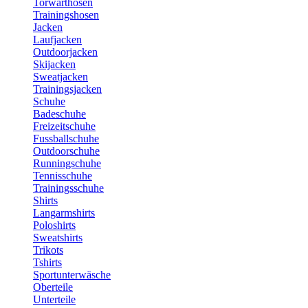
Torwarthosen
Trainingshosen
Jacken
Laufjacken
Outdoorjacken
Skijacken
Sweatjacken
Trainingsjacken
Schuhe
Badeschuhe
Freizeitschuhe
Fussballschuhe
Outdoorschuhe
Runningschuhe
Tennisschuhe
Trainingsschuhe
Shirts
Langarmshirts
Poloshirts
Sweatshirts
Trikots
Tshirts
Sportunterwäsche
Oberteile
Unterteile