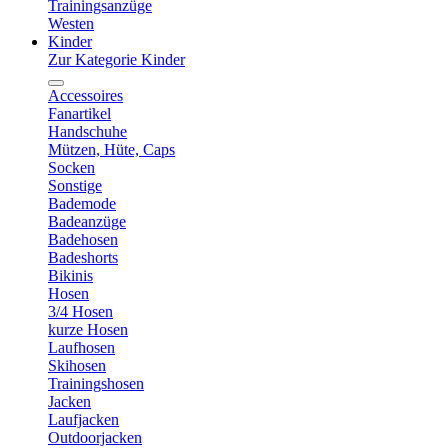
Trainingsanzüge
Westen
Kinder
Zur Kategorie Kinder
Accessoires
Fanartikel
Handschuhe
Mützen, Hüte, Caps
Socken
Sonstige
Bademode
Badeanzüge
Badehosen
Badeshorts
Bikinis
Hosen
3/4 Hosen
kurze Hosen
Laufhosen
Skihosen
Trainingshosen
Jacken
Laufjacken
Outdoorjacken