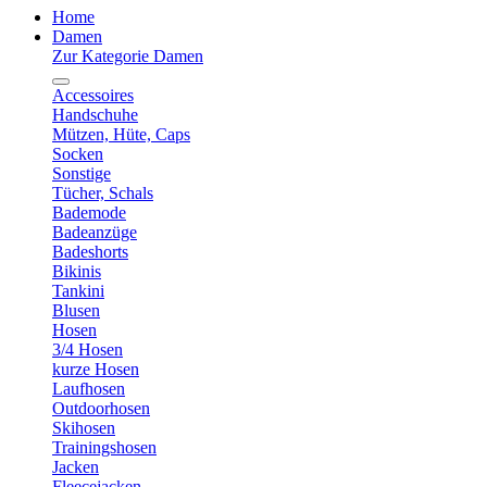
Home
Damen
Zur Kategorie Damen
Accessoires
Handschuhe
Mützen, Hüte, Caps
Socken
Sonstige
Tücher, Schals
Bademode
Badeanzüge
Badeshorts
Bikinis
Tankini
Blusen
Hosen
3/4 Hosen
kurze Hosen
Laufhosen
Outdoorhosen
Skihosen
Trainingshosen
Jacken
Fleecejacken