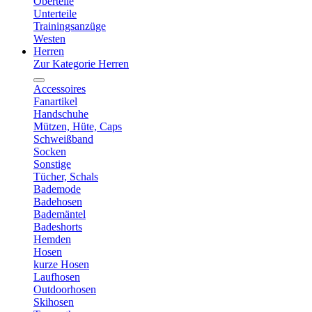
Oberteile
Unterteile
Trainingsanzüge
Westen
Herren
Zur Kategorie Herren
Accessoires
Fanartikel
Handschuhe
Mützen, Hüte, Caps
Schweißband
Socken
Sonstige
Tücher, Schals
Bademode
Badehosen
Bademäntel
Badeshorts
Hemden
Hosen
kurze Hosen
Laufhosen
Outdoorhosen
Skihosen