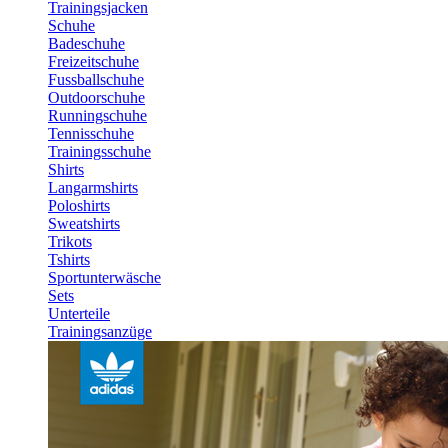
Trainingsjacken
Schuhe
Badeschuhe
Freizeitschuhe
Fussballschuhe
Outdoorschuhe
Runningschuhe
Tennisschuhe
Trainingsschuhe
Shirts
Langarmshirts
Poloshirts
Sweatshirts
Trikots
Tshirts
Sportunterwäsche
Sets
Unterteile
Trainingsanzüge