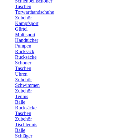
Schienbeinschoner
Taschen
Torwarthandschuhe
Zubehör
Kampfsport
Gürtel
Multisport
Handtücher
Pumpen
Rucksack
Rucksäcke
Schoner
Taschen
Uhren
Zubehör
Schwimmen
Zubehör
Tennis
Bälle
Rucksäcke
Taschen
Zubehör
Tischtennis
Bälle
Schläger