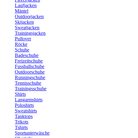
Laufjacken
Mäntel
Outdoorjacken
Skijacken
Sweatjacken
Trainingsjacken
Pullover
Röcke
Schuhe
Badeschuhe
Freizeitschuhe
Fussballschuhe
Outdoorschuhe
Runningschuhe
Tennisschuhe
Trainingsschuhe
Shirts
Langarmshirts
Poloshirts
Sweatshirts
Tanktops
Trikots
Tshirts
Sportunterwäsche