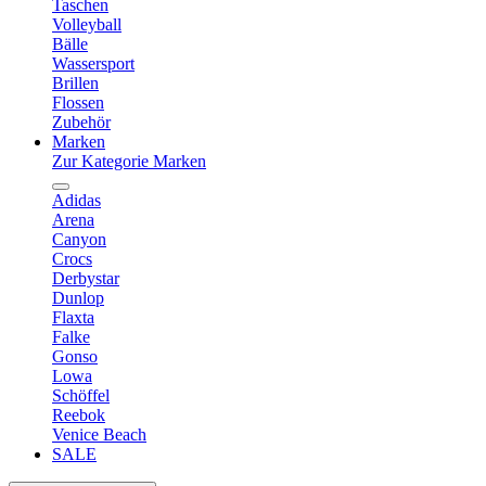
Taschen
Volleyball
Bälle
Wassersport
Brillen
Flossen
Zubehör
Marken
Zur Kategorie Marken
Adidas
Arena
Canyon
Crocs
Derbystar
Dunlop
Flaxta
Falke
Gonso
Lowa
Schöffel
Reebok
Venice Beach
SALE