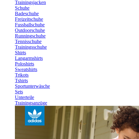
Trainingsjacken
Schuhe
Badeschuhe
Freizeitschuhe
Fussballschuhe
Outdoorschuhe
Runningschuhe
Tennisschuhe
Trainingsschuhe
Shirts
Langarmshirts
Poloshirts
Sweatshirts
Trikots
Tshirts
Sportunterwäsche
Sets
Unterteile
Trainingsanzüge