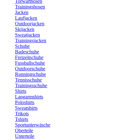
Torwarthosen
Trainingshosen
Jacken
Laufjacken
Outdoorjacken
Skijacken
Sweatjacken
Trainingsjacken
Schuhe
Badeschuhe
Freizeitschuhe
Fussballschuhe
Outdoorschuhe
Runningschuhe
Tennisschuhe
Trainingsschuhe
Shirts
Langarmshirts
Poloshirts
Sweatshirts
Trikots
Tshirts
Sportunterwäsche
Oberteile
Unterteile