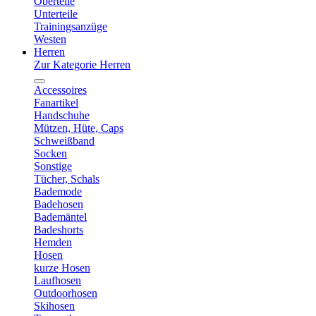
Oberteile
Unterteile
Trainingsanzüge
Westen
Herren
Zur Kategorie Herren
Accessoires
Fanartikel
Handschuhe
Mützen, Hüte, Caps
Schweißband
Socken
Sonstige
Tücher, Schals
Bademode
Badehosen
Bademäntel
Badeshorts
Hemden
Hosen
kurze Hosen
Laufhosen
Outdoorhosen
Skihosen