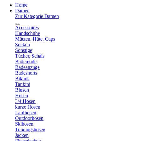
Home
Damen
Zur Kategorie Damen
Accessoires
Handschuhe
Mützen, Hüte, Caps
Socken
Sonstige
Tücher, Schals
Bademode
Badeanzüge
Badeshorts
Bikinis
Tankini
Blusen
Hosen
3/4 Hosen
kurze Hosen
Laufhosen
Outdoorhosen
Skihosen
Trainingshosen
Jacken
Fleecejacken