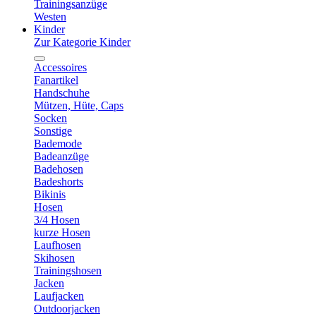
Trainingsanzüge
Westen
Kinder
Zur Kategorie Kinder
Accessoires
Fanartikel
Handschuhe
Mützen, Hüte, Caps
Socken
Sonstige
Bademode
Badeanzüge
Badehosen
Badeshorts
Bikinis
Hosen
3/4 Hosen
kurze Hosen
Laufhosen
Skihosen
Trainingshosen
Jacken
Laufjacken
Outdoorjacken