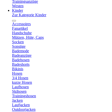
Trainingsanzüge
Westen
Kinder
Zur Kategorie Kinder
Accessoires
Fanartikel
Handschuhe
Mützen, Hüte, Caps
Socken
Sonstige
Bademode
Badeanzüge
Badehosen
Badeshorts
Bikinis
Hosen
3/4 Hosen
kurze Hosen
Laufhosen
Skihosen
Trainingshosen
Jacken
Laufjacken
Outdoorjacken