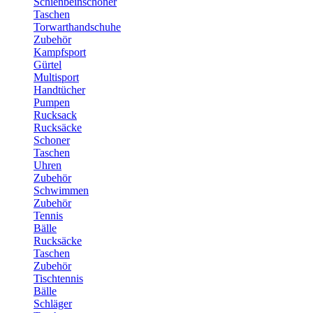
Schienbeinschoner
Taschen
Torwarthandschuhe
Zubehör
Kampfsport
Gürtel
Multisport
Handtücher
Pumpen
Rucksack
Rucksäcke
Schoner
Taschen
Uhren
Zubehör
Schwimmen
Zubehör
Tennis
Bälle
Rucksäcke
Taschen
Zubehör
Tischtennis
Bälle
Schläger