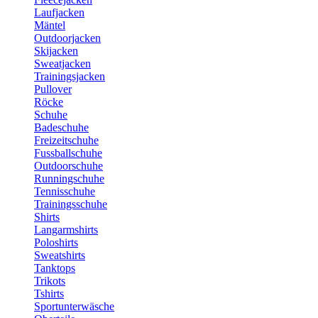
Laufjacken
Mäntel
Outdoorjacken
Skijacken
Sweatjacken
Trainingsjacken
Pullover
Röcke
Schuhe
Badeschuhe
Freizeitschuhe
Fussballschuhe
Outdoorschuhe
Runningschuhe
Tennisschuhe
Trainingsschuhe
Shirts
Langarmshirts
Poloshirts
Sweatshirts
Tanktops
Trikots
Tshirts
Sportunterwäsche