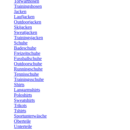
Torwarthosen
Trainingshosen
Jacken
Laufjacken
Outdoorjacken
Skijacken
Sweatjacken
Trainingsjacken
Schuhe
Badeschuhe
Freizeitschuhe
Fussballschuhe
Outdoorschuhe
Runningschuhe
Tennisschuhe
Trainingsschuhe
Shirts
Langarmshirts
Poloshirts
Sweatshirts
Trikots
Tshirts
Sportunterwäsche
Oberteile
Unterteile