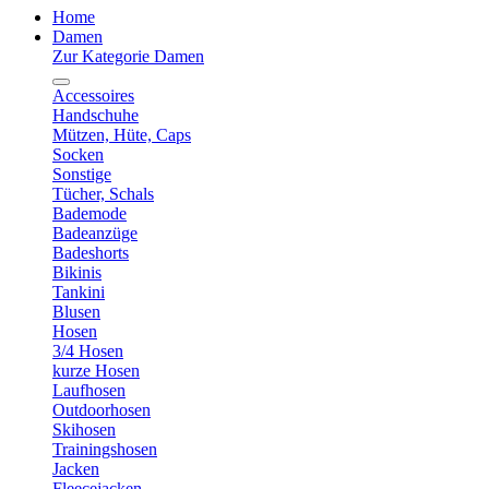
Home
Damen
Zur Kategorie Damen
Accessoires
Handschuhe
Mützen, Hüte, Caps
Socken
Sonstige
Tücher, Schals
Bademode
Badeanzüge
Badeshorts
Bikinis
Tankini
Blusen
Hosen
3/4 Hosen
kurze Hosen
Laufhosen
Outdoorhosen
Skihosen
Trainingshosen
Jacken
Fleecejacken