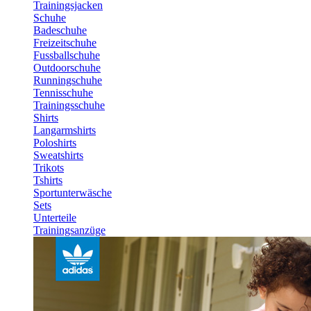
Trainingsjacken
Schuhe
Badeschuhe
Freizeitschuhe
Fussballschuhe
Outdoorschuhe
Runningschuhe
Tennisschuhe
Trainingsschuhe
Shirts
Langarmshirts
Poloshirts
Sweatshirts
Trikots
Tshirts
Sportunterwäsche
Sets
Unterteile
Trainingsanzüge