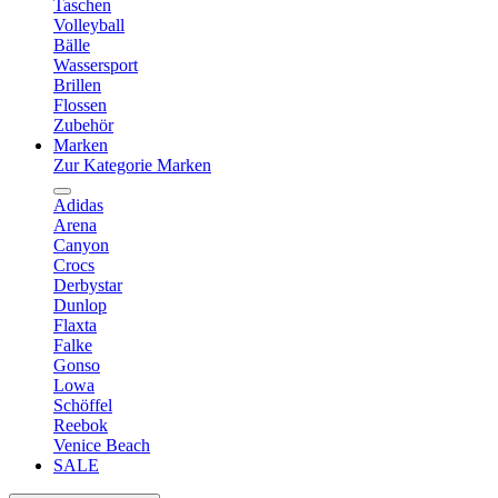
Taschen
Volleyball
Bälle
Wassersport
Brillen
Flossen
Zubehör
Marken
Zur Kategorie Marken
Adidas
Arena
Canyon
Crocs
Derbystar
Dunlop
Flaxta
Falke
Gonso
Lowa
Schöffel
Reebok
Venice Beach
SALE