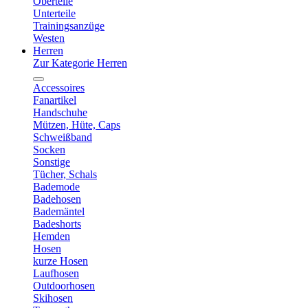
Oberteile
Unterteile
Trainingsanzüge
Westen
Herren
Zur Kategorie Herren
Accessoires
Fanartikel
Handschuhe
Mützen, Hüte, Caps
Schweißband
Socken
Sonstige
Tücher, Schals
Bademode
Badehosen
Bademäntel
Badeshorts
Hemden
Hosen
kurze Hosen
Laufhosen
Outdoorhosen
Skihosen