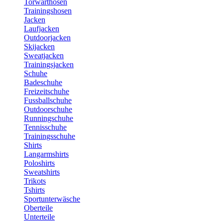
Torwarthosen
Trainingshosen
Jacken
Laufjacken
Outdoorjacken
Skijacken
Sweatjacken
Trainingsjacken
Schuhe
Badeschuhe
Freizeitschuhe
Fussballschuhe
Outdoorschuhe
Runningschuhe
Tennisschuhe
Trainingsschuhe
Shirts
Langarmshirts
Poloshirts
Sweatshirts
Trikots
Tshirts
Sportunterwäsche
Oberteile
Unterteile