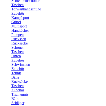
Schienbeinschoner
Taschen
Torwarthandschuhe
Zubehör
Kampfsport
Gürtel
Multisport
Handtücher
Pumpen
Rucksack
Rucksäcke
Schoner
Taschen
Uhren
Zubehör
Schwimmen
Zubehör
Tennis
Bälle
Rucksäcke
Taschen
Zubehör
Tischtennis
Bälle
Schläger