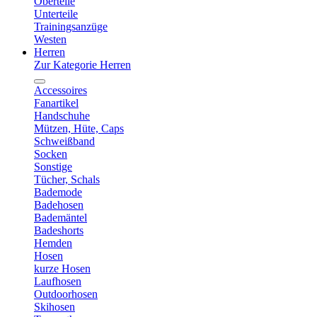
Oberteile
Unterteile
Trainingsanzüge
Westen
Herren
Zur Kategorie Herren
Accessoires
Fanartikel
Handschuhe
Mützen, Hüte, Caps
Schweißband
Socken
Sonstige
Tücher, Schals
Bademode
Badehosen
Bademäntel
Badeshorts
Hemden
Hosen
kurze Hosen
Laufhosen
Outdoorhosen
Skihosen