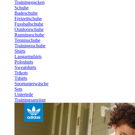
Trainingsjacken
Schuhe
Badeschuhe
Freizeitschuhe
Fussballschuhe
Outdoorschuhe
Runningschuhe
Tennisschuhe
Trainingsschuhe
Shirts
Langarmshirts
Poloshirts
Sweatshirts
Trikots
Tshirts
Sportunterwäsche
Sets
Unterteile
Trainingsanzüge