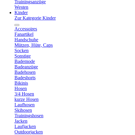
Trainingsanzüge
Westen
Kinder
Zur Kategorie Kinder
Accessoires
Fanartikel
Handschuhe
Mützen, Hüte, Caps
Socken
Sonstige
Bademode
Badeanzüge
Badehosen
Badeshorts
Bikinis
Hosen
3/4 Hosen
kurze Hosen
Laufhosen
Skihosen
Trainingshosen
Jacken
Laufjacken
Outdoorjacken