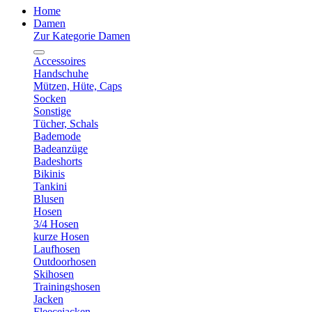
Home
Damen
Zur Kategorie Damen
Accessoires
Handschuhe
Mützen, Hüte, Caps
Socken
Sonstige
Tücher, Schals
Bademode
Badeanzüge
Badeshorts
Bikinis
Tankini
Blusen
Hosen
3/4 Hosen
kurze Hosen
Laufhosen
Outdoorhosen
Skihosen
Trainingshosen
Jacken
Fleecejacken