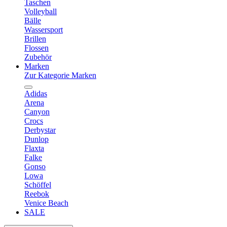
Taschen
Volleyball
Bälle
Wassersport
Brillen
Flossen
Zubehör
Marken
Zur Kategorie Marken
Adidas
Arena
Canyon
Crocs
Derbystar
Dunlop
Flaxta
Falke
Gonso
Lowa
Schöffel
Reebok
Venice Beach
SALE