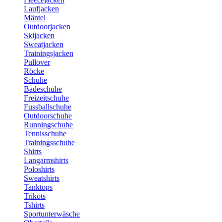
Laufjacken
Mäntel
Outdoorjacken
Skijacken
Sweatjacken
Trainingsjacken
Pullover
Röcke
Schuhe
Badeschuhe
Freizeitschuhe
Fussballschuhe
Outdoorschuhe
Runningschuhe
Tennisschuhe
Trainingsschuhe
Shirts
Langarmshirts
Poloshirts
Sweatshirts
Tanktops
Trikots
Tshirts
Sportunterwäsche