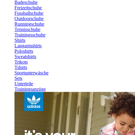
Badeschuhe
Freizeitschuhe
Fussballschuhe
Outdoorschuhe
Runningschuhe
Tennisschuhe
Trainingsschuhe
Shirts
Langarmshirts
Poloshirts
Sweatshirts
Trikots
Tshirts
Sportunterwäsche
Sets
Unterteile
Trainingsanzüge