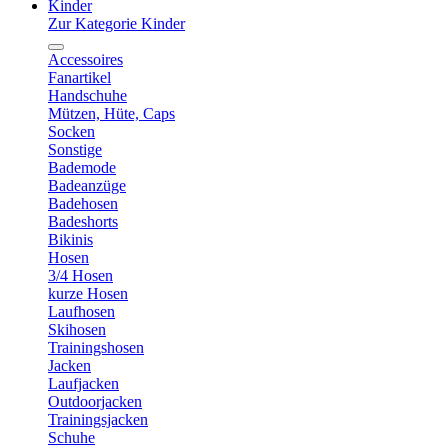
Kinder
Zur Kategorie Kinder
Accessoires
Fanartikel
Handschuhe
Mützen, Hüte, Caps
Socken
Sonstige
Bademode
Badeanzüge
Badehosen
Badeshorts
Bikinis
Hosen
3/4 Hosen
kurze Hosen
Laufhosen
Skihosen
Trainingshosen
Jacken
Laufjacken
Outdoorjacken
Trainingsjacken
Schuhe