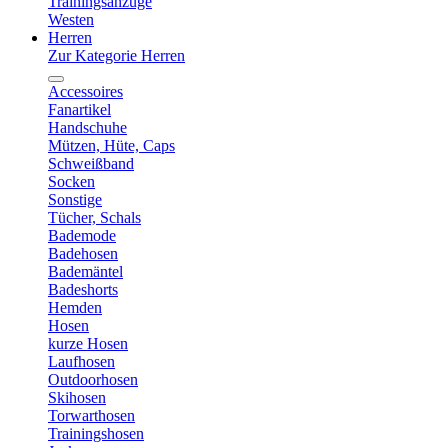
Trainingsanzüge
Westen
Herren
Zur Kategorie Herren
Accessoires
Fanartikel
Handschuhe
Mützen, Hüte, Caps
Schweißband
Socken
Sonstige
Tücher, Schals
Bademode
Badehosen
Bademäntel
Badeshorts
Hemden
Hosen
kurze Hosen
Laufhosen
Outdoorhosen
Skihosen
Torwarthosen
Trainingshosen