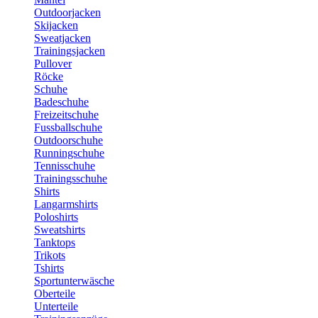
Outdoorjacken
Skijacken
Sweatjacken
Trainingsjacken
Pullover
Röcke
Schuhe
Badeschuhe
Freizeitschuhe
Fussballschuhe
Outdoorschuhe
Runningschuhe
Tennisschuhe
Trainingsschuhe
Shirts
Langarmshirts
Poloshirts
Sweatshirts
Tanktops
Trikots
Tshirts
Sportunterwäsche
Oberteile
Unterteile