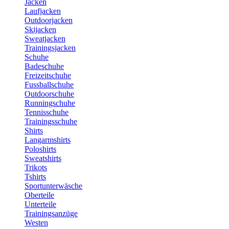
Jacken
Laufjacken
Outdoorjacken
Skijacken
Sweatjacken
Trainingsjacken
Schuhe
Badeschuhe
Freizeitschuhe
Fussballschuhe
Outdoorschuhe
Runningschuhe
Tennisschuhe
Trainingsschuhe
Shirts
Langarmshirts
Poloshirts
Sweatshirts
Trikots
Tshirts
Sportunterwäsche
Oberteile
Unterteile
Trainingsanzüge
Westen