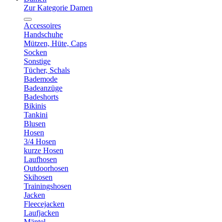
Zur Kategorie Damen
Accessoires
Handschuhe
Mützen, Hüte, Caps
Socken
Sonstige
Tücher, Schals
Bademode
Badeanzüge
Badeshorts
Bikinis
Tankini
Blusen
Hosen
3/4 Hosen
kurze Hosen
Laufhosen
Outdoorhosen
Skihosen
Trainingshosen
Jacken
Fleecejacken
Laufjacken
Mäntel