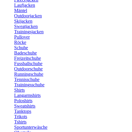
Laufjacken
Mäntel
Outdoorjacken
Skijacken
Sweatjacken
Trainingsjacken
Pullover
Röcke
Schuhe
Badeschuhe
Freizeitschuhe
Fussballschuhe
Outdoorschuhe
Runningschuhe
Tennisschuhe
Trainingsschuhe
Shirts
Langarmshirts
Poloshirts
Sweatshirts
Tanktops
Trikots
Tshirts
Sportunterwäsche