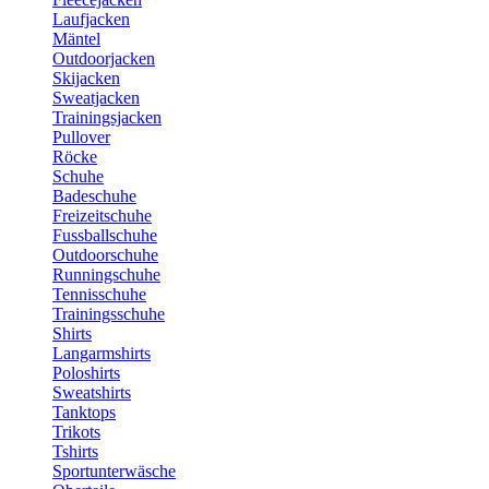
Laufjacken
Mäntel
Outdoorjacken
Skijacken
Sweatjacken
Trainingsjacken
Pullover
Röcke
Schuhe
Badeschuhe
Freizeitschuhe
Fussballschuhe
Outdoorschuhe
Runningschuhe
Tennisschuhe
Trainingsschuhe
Shirts
Langarmshirts
Poloshirts
Sweatshirts
Tanktops
Trikots
Tshirts
Sportunterwäsche