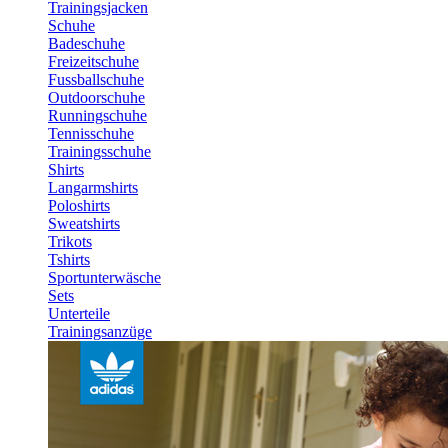
Trainingsjacken
Schuhe
Badeschuhe
Freizeitschuhe
Fussballschuhe
Outdoorschuhe
Runningschuhe
Tennisschuhe
Trainingsschuhe
Shirts
Langarmshirts
Poloshirts
Sweatshirts
Trikots
Tshirts
Sportunterwäsche
Sets
Unterteile
Trainingsanzüge