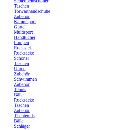
Schienbeinschoner
Taschen
Torwarthandschuhe
Zubehör
Kampfsport
Gürtel
Multisport
Handtücher
Pumpen
Rucksack
Rucksäcke
Schoner
Taschen
Uhren
Zubehör
Schwimmen
Zubehör
Tennis
Bälle
Rucksäcke
Taschen
Zubehör
Tischtennis
Bälle
Schläger