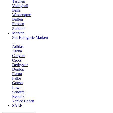
Taschen
Volleyball
Bälle
Wassersport
Brillen
Flossen
Zubehör
Marken
Zur Kategorie Marken
Adidas
Arena
Canyon
Crocs
Derbystar
Dunlop
Flaxta
Falke
Gonso
Lowa
Schöffel
Reebok
Venice Beach
SALE