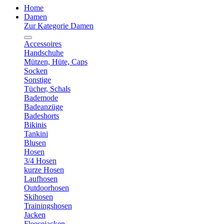
Home
Damen
Zur Kategorie Damen
Accessoires
Handschuhe
Mützen, Hüte, Caps
Socken
Sonstige
Tücher, Schals
Bademode
Badeanzüge
Badeshorts
Bikinis
Tankini
Blusen
Hosen
3/4 Hosen
kurze Hosen
Laufhosen
Outdoorhosen
Skihosen
Trainingshosen
Jacken
Fleecejacken