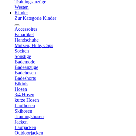
Trainingsanzüge
Westen
Kinder
Zur Kategorie Kinder
Accessoires
Fanartikel
Handschuhe
Mützen, Hüte, Caps
Socken
Sonstige
Bademode
Badeanzüge
Badehosen
Badeshorts
Bikinis
Hosen
3/4 Hosen
kurze Hosen
Laufhosen
Skihosen
Trainingshosen
Jacken
Laufjacken
Outdoorjacken