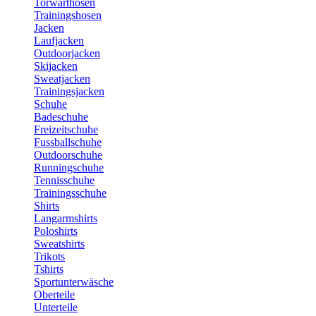
Torwarthosen
Trainingshosen
Jacken
Laufjacken
Outdoorjacken
Skijacken
Sweatjacken
Trainingsjacken
Schuhe
Badeschuhe
Freizeitschuhe
Fussballschuhe
Outdoorschuhe
Runningschuhe
Tennisschuhe
Trainingsschuhe
Shirts
Langarmshirts
Poloshirts
Sweatshirts
Trikots
Tshirts
Sportunterwäsche
Oberteile
Unterteile