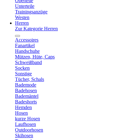
Oberteile
Unterteile
Trainingsanzüge
Westen
Herren
Zur Kategorie Herren
Accessoires
Fanartikel
Handschuhe
Mützen, Hüte, Caps
Schweißband
Socken
Sonstige
Tücher, Schals
Bademode
Badehosen
Bademäntel
Badeshorts
Hemden
Hosen
kurze Hosen
Laufhosen
Outdoorhosen
Skihosen