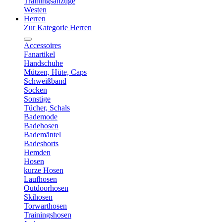
Trainingsanzüge
Westen
Herren
Zur Kategorie Herren
Accessoires
Fanartikel
Handschuhe
Mützen, Hüte, Caps
Schweißband
Socken
Sonstige
Tücher, Schals
Bademode
Badehosen
Bademäntel
Badeshorts
Hemden
Hosen
kurze Hosen
Laufhosen
Outdoorhosen
Skihosen
Torwarthosen
Trainingshosen