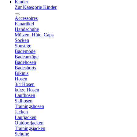
Kinder
Zur Kategorie Kinder
Accessoires
Fanartikel
Handschuhe
Mützen, Hüte, Caps
Socken
Sonstige
Bademode
Badeanzüge
Badehosen
Badeshorts
Bikinis
Hosen
3/4 Hosen
kurze Hosen
Laufhosen
Skihosen
Trainingshosen
Jacken
Laufjacken
Outdoorjacken
Trainingsjacken
Schuhe