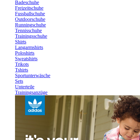
Badeschuhe
Freizeitschuhe
Fussballschuhe
Outdoorschuhe
Runningschuhe
Tennisschuhe
Trainingsschuhe
Shirts
Langarmshirts
Poloshirts
Sweatshirts
Trikots
Tshirts
Sportunterwäsche
Sets
Unterteile
Trainingsanzüge