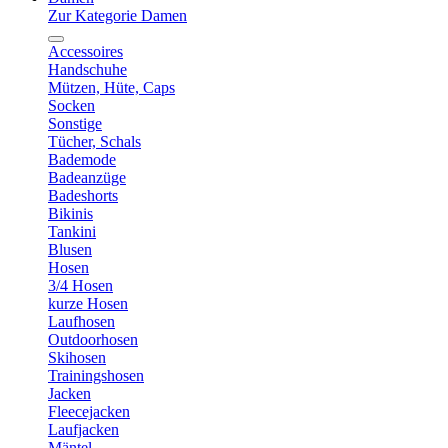
Zur Kategorie Damen
Accessoires
Handschuhe
Mützen, Hüte, Caps
Socken
Sonstige
Tücher, Schals
Bademode
Badeanzüge
Badeshorts
Bikinis
Tankini
Blusen
Hosen
3/4 Hosen
kurze Hosen
Laufhosen
Outdoorhosen
Skihosen
Trainingshosen
Jacken
Fleecejacken
Laufjacken
Mäntel