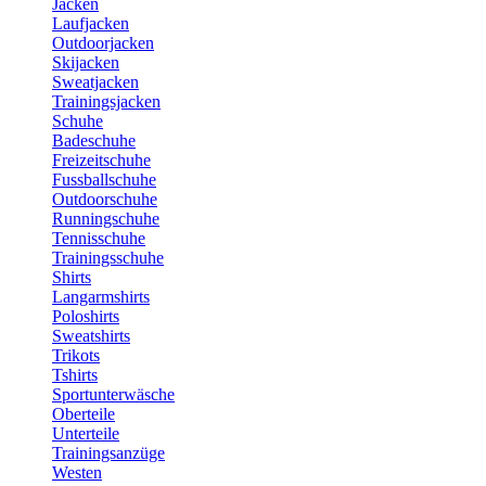
Jacken
Laufjacken
Outdoorjacken
Skijacken
Sweatjacken
Trainingsjacken
Schuhe
Badeschuhe
Freizeitschuhe
Fussballschuhe
Outdoorschuhe
Runningschuhe
Tennisschuhe
Trainingsschuhe
Shirts
Langarmshirts
Poloshirts
Sweatshirts
Trikots
Tshirts
Sportunterwäsche
Oberteile
Unterteile
Trainingsanzüge
Westen