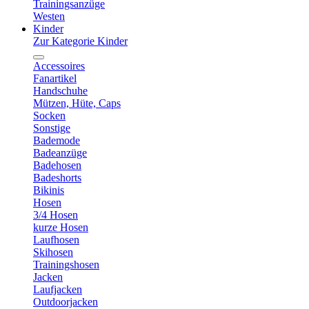
Trainingsanzüge
Westen
Kinder
Zur Kategorie Kinder
Accessoires
Fanartikel
Handschuhe
Mützen, Hüte, Caps
Socken
Sonstige
Bademode
Badeanzüge
Badehosen
Badeshorts
Bikinis
Hosen
3/4 Hosen
kurze Hosen
Laufhosen
Skihosen
Trainingshosen
Jacken
Laufjacken
Outdoorjacken