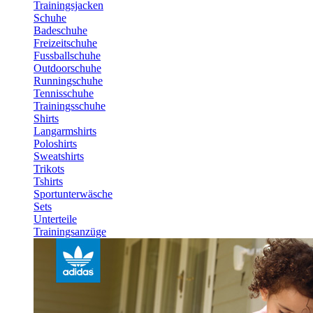
Trainingsjacken
Schuhe
Badeschuhe
Freizeitschuhe
Fussballschuhe
Outdoorschuhe
Runningschuhe
Tennisschuhe
Trainingsschuhe
Shirts
Langarmshirts
Poloshirts
Sweatshirts
Trikots
Tshirts
Sportunterwäsche
Sets
Unterteile
Trainingsanzüge