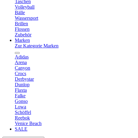
Taschen
Volleyball
Bälle
Wassersport
Brillen
Flossen
Zubehör
Marken
Zur Kategorie Marken
Adidas
Arena
Canyon
Crocs
Derbystar
Dunlop
Flaxta
Falke
Gonso
Lowa
Schöffel
Reebok
Venice Beach
SALE