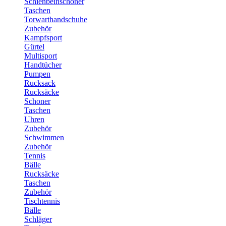
Schienbeinschoner
Taschen
Torwarthandschuhe
Zubehör
Kampfsport
Gürtel
Multisport
Handtücher
Pumpen
Rucksack
Rucksäcke
Schoner
Taschen
Uhren
Zubehör
Schwimmen
Zubehör
Tennis
Bälle
Rucksäcke
Taschen
Zubehör
Tischtennis
Bälle
Schläger