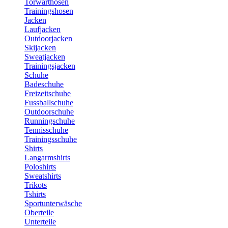
Torwarthosen
Trainingshosen
Jacken
Laufjacken
Outdoorjacken
Skijacken
Sweatjacken
Trainingsjacken
Schuhe
Badeschuhe
Freizeitschuhe
Fussballschuhe
Outdoorschuhe
Runningschuhe
Tennisschuhe
Trainingsschuhe
Shirts
Langarmshirts
Poloshirts
Sweatshirts
Trikots
Tshirts
Sportunterwäsche
Oberteile
Unterteile