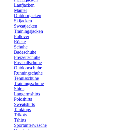
Laufjacken
Mäntel
Outdoorjacken
Skijacken
Sweatjacken
Trainingsjacken
Pullover
Röcke
Schuhe
Badeschuhe
Freizeitschuhe
Fussballschuhe
Outdoorschuhe
Runningschuhe
Tennisschuhe
Trainingsschuhe
Shirts
Langarmshirts
Poloshirts
Sweatshirts
Tanktops
Trikots
Tshirts
Sportunterwäsche