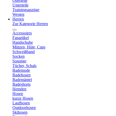
Oberteile
Unterteile
Trainingsanzüge
Westen
Herren
Zur Kategorie Herren
Accessoires
Fanartikel
Handschuhe
Mützen, Hüte, Caps
Schweißband
Socken
Sonstige
Tücher, Schals
Bademode
Badehosen
Bademäntel
Badeshorts
Hemden
Hosen
kurze Hosen
Laufhosen
Outdoorhosen
Skihosen