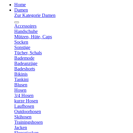
Home
Damen
Zur Kategorie Damen
Accessoires
Handschuhe
Mützen, Hüte, Caps
Socken
Sonstige
Tücher, Schals
Bademode
Badeanzüge
Badeshorts
Bikinis
Tankini
Blusen
Hosen
3/4 Hosen
kurze Hosen
Laufhosen
Outdoorhosen
Skihosen
Trainingshosen
Jacken
Fleecejacken