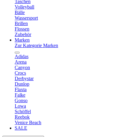
Taschen
Volleyball
Bälle
Wassersport
Brillen
Flossen
Zubehör
Marken
Zur Kategorie Marken
Adidas
Arena
Canyon
Crocs
Derbystar
Dunlop
Flaxta
Falke
Gonso
Lowa
Schöffel
Reebok
Venice Beach
SALE