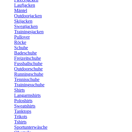
Laufjacken
Mäntel
Outdoorjacken
Skijacken
Sweatjacken
Trainingsjacken
Pullover
Röcke
Schuhe
Badeschuhe
Freizeitschuhe
Fussballschuhe
Outdoorschuhe
Runningschuhe
Tennisschuhe
Trainingsschuhe
Shirts
Langarmshirts
Poloshirts
Sweatshirts
Tanktops
Trikots
Tshirts
Sportunterwäsche