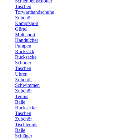
Schienbeinschoner
Taschen
Torwarthandschuhe
Zubehör
Kampfsport
Gürtel
Multisport
Handtücher
Pumpen
Rucksack
Rucksäcke
Schoner
Taschen
Uhren
Zubehör
Schwimmen
Zubehör
Tennis
Bälle
Rucksäcke
Taschen
Zubehör
Tischtennis
Bälle
Schläger