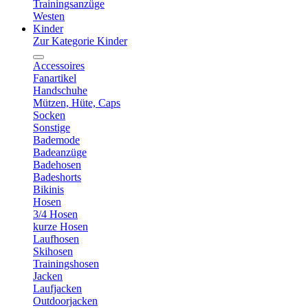
Trainingsanzüge
Westen
Kinder
Zur Kategorie Kinder
Accessoires
Fanartikel
Handschuhe
Mützen, Hüte, Caps
Socken
Sonstige
Bademode
Badeanzüge
Badehosen
Badeshorts
Bikinis
Hosen
3/4 Hosen
kurze Hosen
Laufhosen
Skihosen
Trainingshosen
Jacken
Laufjacken
Outdoorjacken