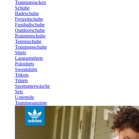
Trainingsjacken
Schuhe
Badeschuhe
Freizeitschuhe
Fussballschuhe
Outdoorschuhe
Runningschuhe
Tennisschuhe
Trainingsschuhe
Shirts
Langarmshirts
Poloshirts
Sweatshirts
Trikots
Tshirts
Sportunterwäsche
Sets
Unterteile
Trainingsanzüge