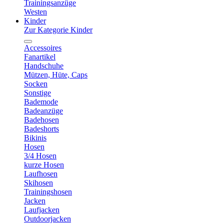
Trainingsanzüge
Westen
Kinder
Zur Kategorie Kinder
Accessoires
Fanartikel
Handschuhe
Mützen, Hüte, Caps
Socken
Sonstige
Bademode
Badeanzüge
Badehosen
Badeshorts
Bikinis
Hosen
3/4 Hosen
kurze Hosen
Laufhosen
Skihosen
Trainingshosen
Jacken
Laufjacken
Outdoorjacken