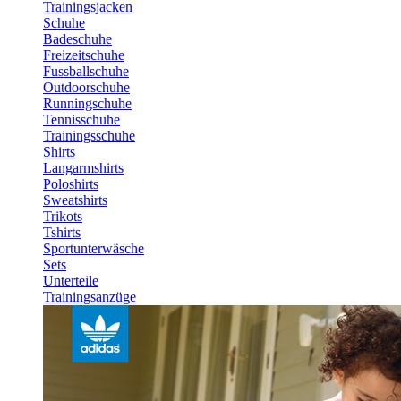
Trainingsjacken
Schuhe
Badeschuhe
Freizeitschuhe
Fussballschuhe
Outdoorschuhe
Runningschuhe
Tennisschuhe
Trainingsschuhe
Shirts
Langarmshirts
Poloshirts
Sweatshirts
Trikots
Tshirts
Sportunterwäsche
Sets
Unterteile
Trainingsanzüge