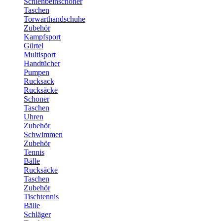
Schienbeinschoner
Taschen
Torwarthandschuhe
Zubehör
Kampfsport
Gürtel
Multisport
Handtücher
Pumpen
Rucksack
Rucksäcke
Schoner
Taschen
Uhren
Zubehör
Schwimmen
Zubehör
Tennis
Bälle
Rucksäcke
Taschen
Zubehör
Tischtennis
Bälle
Schläger