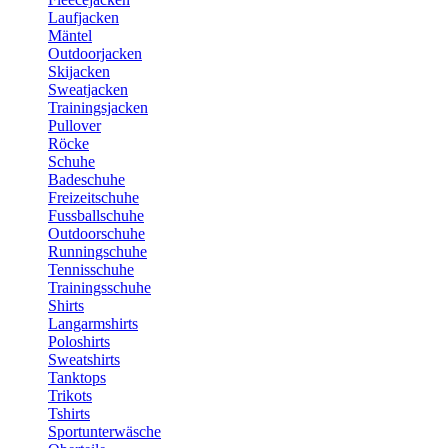
Laufjacken
Mäntel
Outdoorjacken
Skijacken
Sweatjacken
Trainingsjacken
Pullover
Röcke
Schuhe
Badeschuhe
Freizeitschuhe
Fussballschuhe
Outdoorschuhe
Runningschuhe
Tennisschuhe
Trainingsschuhe
Shirts
Langarmshirts
Poloshirts
Sweatshirts
Tanktops
Trikots
Tshirts
Sportunterwäsche