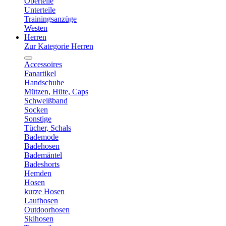
Oberteile
Unterteile
Trainingsanzüge
Westen
Herren
Zur Kategorie Herren
Accessoires
Fanartikel
Handschuhe
Mützen, Hüte, Caps
Schweißband
Socken
Sonstige
Tücher, Schals
Bademode
Badehosen
Bademäntel
Badeshorts
Hemden
Hosen
kurze Hosen
Laufhosen
Outdoorhosen
Skihosen