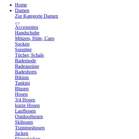
Home
Damen
Zur Kategorie Damen
Accessoires
Handschuhe
Mützen, Hüte, Caps
Socken
Sonstige
Tücher, Schals
Bademode
Badeanzüge
Badeshorts
Bikinis
Tankini
Blusen
Hosen
3/4 Hosen
kurze Hosen
Laufhosen
Outdoorhosen
Skihosen
Trainingshosen
Jacken
Fleecejacken