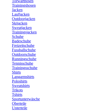
Torwarthosen
Trainingshosen
Jacken
Laufjacken
Outdoorjacken
Skijacken
Sweatjacken
Trainingsjacken
Schuhe
Badeschuhe
Freizeitschuhe
Fussballschuhe
Outdoorschuhe
Runningschuhe
Tennisschuhe
Trainingsschuhe
Shirts
Langarmshirts
Poloshirts
Sweatshirts
Trikots
Tshirts
Sportunterwäsche
Oberteile
Unterteile