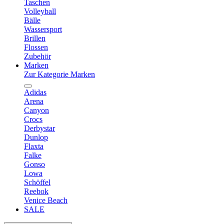
Taschen
Volleyball
Bälle
Wassersport
Brillen
Flossen
Zubehör
Marken
Zur Kategorie Marken
Adidas
Arena
Canyon
Crocs
Derbystar
Dunlop
Flaxta
Falke
Gonso
Lowa
Schöffel
Reebok
Venice Beach
SALE