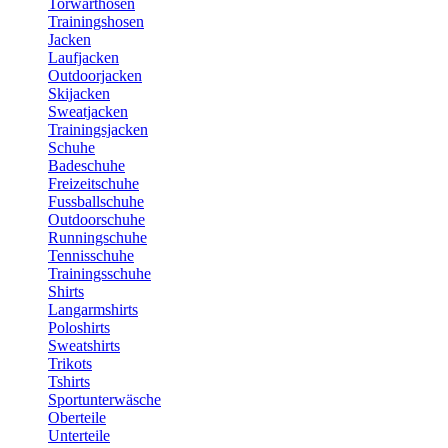
Torwarthosen
Trainingshosen
Jacken
Laufjacken
Outdoorjacken
Skijacken
Sweatjacken
Trainingsjacken
Schuhe
Badeschuhe
Freizeitschuhe
Fussballschuhe
Outdoorschuhe
Runningschuhe
Tennisschuhe
Trainingsschuhe
Shirts
Langarmshirts
Poloshirts
Sweatshirts
Trikots
Tshirts
Sportunterwäsche
Oberteile
Unterteile