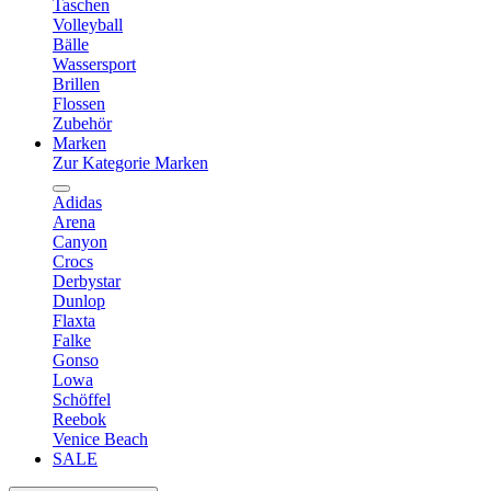
Taschen
Volleyball
Bälle
Wassersport
Brillen
Flossen
Zubehör
Marken
Zur Kategorie Marken
Adidas
Arena
Canyon
Crocs
Derbystar
Dunlop
Flaxta
Falke
Gonso
Lowa
Schöffel
Reebok
Venice Beach
SALE