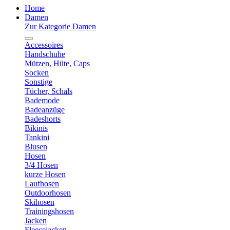
Home
Damen
Zur Kategorie Damen
Accessoires
Handschuhe
Mützen, Hüte, Caps
Socken
Sonstige
Tücher, Schals
Bademode
Badeanzüge
Badeshorts
Bikinis
Tankini
Blusen
Hosen
3/4 Hosen
kurze Hosen
Laufhosen
Outdoorhosen
Skihosen
Trainingshosen
Jacken
Fleecejacken