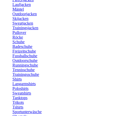
Laufjacken
Mäntel
Outdoorjacken
Skijacken
Sweatjacken
Trainingsjacken
Pullover
Röcke
Schuhe
Badeschuhe
Freizeitschuhe
Fussballschuhe
Outdoorschuhe
Runningschuhe
Tennisschuhe
Trainingsschuhe
Shirts
Langarmshirts
Poloshirts
Sweatshirts
Tanktops
Trikots
Tshirts
Sportunterwäsche