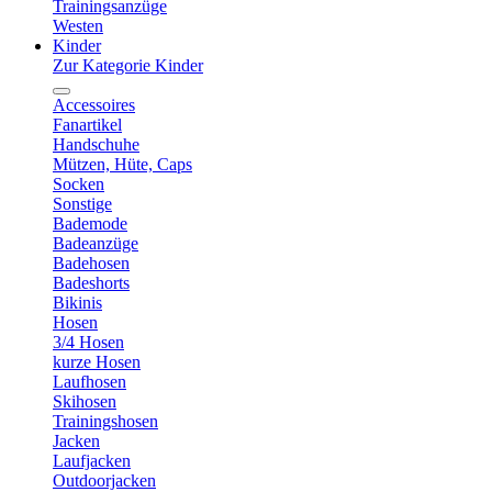
Trainingsanzüge
Westen
Kinder
Zur Kategorie Kinder
Accessoires
Fanartikel
Handschuhe
Mützen, Hüte, Caps
Socken
Sonstige
Bademode
Badeanzüge
Badehosen
Badeshorts
Bikinis
Hosen
3/4 Hosen
kurze Hosen
Laufhosen
Skihosen
Trainingshosen
Jacken
Laufjacken
Outdoorjacken