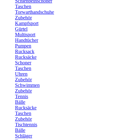
Schienbeinschoner
Taschen
Torwarthandschuhe
Zubehör
Kampfsport
Gürtel
Multisport
Handtücher
Pumpen
Rucksack
Rucksäcke
Schoner
Taschen
Uhren
Zubehör
Schwimmen
Zubehör
Tennis
Bälle
Rucksäcke
Taschen
Zubehör
Tischtennis
Bälle
Schläger