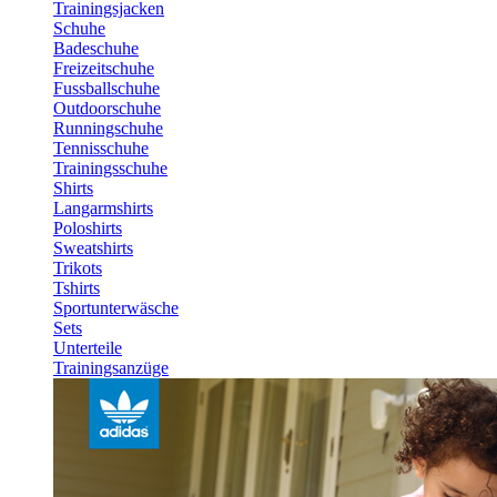
Trainingsjacken
Schuhe
Badeschuhe
Freizeitschuhe
Fussballschuhe
Outdoorschuhe
Runningschuhe
Tennisschuhe
Trainingsschuhe
Shirts
Langarmshirts
Poloshirts
Sweatshirts
Trikots
Tshirts
Sportunterwäsche
Sets
Unterteile
Trainingsanzüge