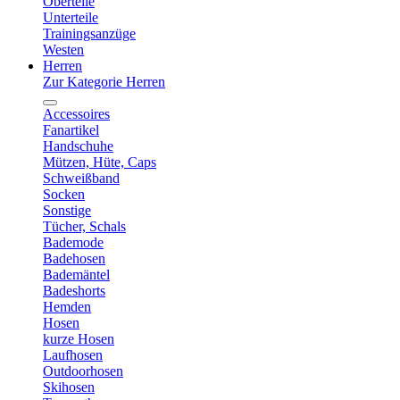
Oberteile
Unterteile
Trainingsanzüge
Westen
Herren
Zur Kategorie Herren
Accessoires
Fanartikel
Handschuhe
Mützen, Hüte, Caps
Schweißband
Socken
Sonstige
Tücher, Schals
Bademode
Badehosen
Bademäntel
Badeshorts
Hemden
Hosen
kurze Hosen
Laufhosen
Outdoorhosen
Skihosen