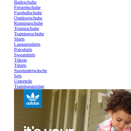
Badeschuhe
Freizeitschuhe
Fussballschuhe
Outdoorschuhe
Runningschuhe
Tennisschuhe
Trainingsschuhe
Shirts
Langarmshirts
Poloshirts
Sweatshirts
Trikots
Tshirts
Sportunterwäsche
Sets
Unterteile
Trainingsanzüge