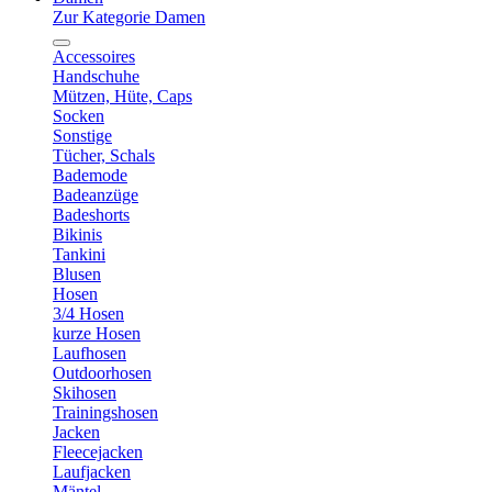
Zur Kategorie Damen
Accessoires
Handschuhe
Mützen, Hüte, Caps
Socken
Sonstige
Tücher, Schals
Bademode
Badeanzüge
Badeshorts
Bikinis
Tankini
Blusen
Hosen
3/4 Hosen
kurze Hosen
Laufhosen
Outdoorhosen
Skihosen
Trainingshosen
Jacken
Fleecejacken
Laufjacken
Mäntel