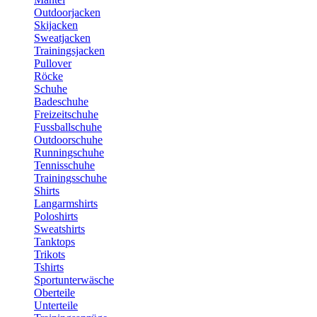
Outdoorjacken
Skijacken
Sweatjacken
Trainingsjacken
Pullover
Röcke
Schuhe
Badeschuhe
Freizeitschuhe
Fussballschuhe
Outdoorschuhe
Runningschuhe
Tennisschuhe
Trainingsschuhe
Shirts
Langarmshirts
Poloshirts
Sweatshirts
Tanktops
Trikots
Tshirts
Sportunterwäsche
Oberteile
Unterteile