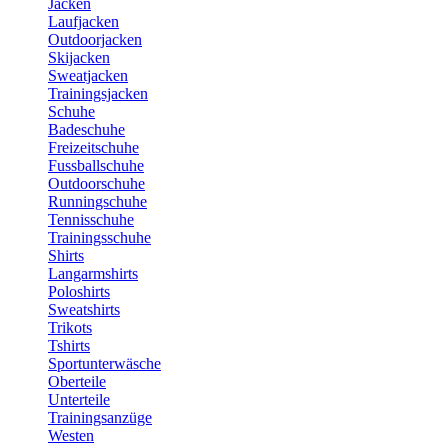
Jacken
Laufjacken
Outdoorjacken
Skijacken
Sweatjacken
Trainingsjacken
Schuhe
Badeschuhe
Freizeitschuhe
Fussballschuhe
Outdoorschuhe
Runningschuhe
Tennisschuhe
Trainingsschuhe
Shirts
Langarmshirts
Poloshirts
Sweatshirts
Trikots
Tshirts
Sportunterwäsche
Oberteile
Unterteile
Trainingsanzüge
Westen