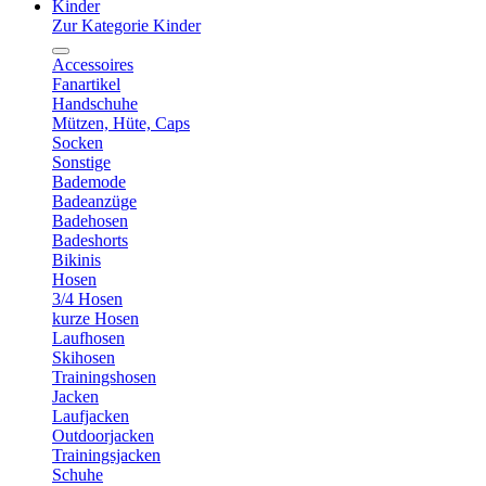
Kinder
Zur Kategorie Kinder
Accessoires
Fanartikel
Handschuhe
Mützen, Hüte, Caps
Socken
Sonstige
Bademode
Badeanzüge
Badehosen
Badeshorts
Bikinis
Hosen
3/4 Hosen
kurze Hosen
Laufhosen
Skihosen
Trainingshosen
Jacken
Laufjacken
Outdoorjacken
Trainingsjacken
Schuhe