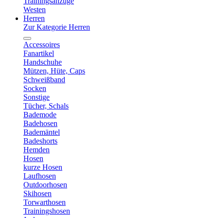
Trainingsanzüge
Westen
Herren
Zur Kategorie Herren
Accessoires
Fanartikel
Handschuhe
Mützen, Hüte, Caps
Schweißband
Socken
Sonstige
Tücher, Schals
Bademode
Badehosen
Bademäntel
Badeshorts
Hemden
Hosen
kurze Hosen
Laufhosen
Outdoorhosen
Skihosen
Torwarthosen
Trainingshosen